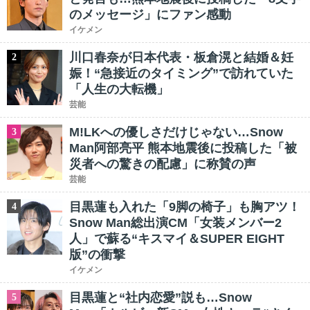
のメッセージ」にファン感動
イケメン
川口春奈が日本代表・板倉滉と結婚＆妊
2
娠！“急接近のタイミング”で訪れていた
「人生の大転機」
芸能
M!LKへの優しさだけじゃない…Snow
3
Man阿部亮平 熊本地震後に投稿した「被
災者への驚きの配慮」に称賛の声
芸能
目黒蓮も入れた「9脚の椅子」も胸アツ！
4
Snow Man総出演CM「女装メンバー2
人」で蘇る“キスマイ＆SUPER EIGHT
版”の衝撃
イケメン
目黒蓮と“社内恋愛”説も…Snow
5