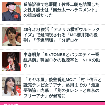
反論記事で急展開！佐藤二朗を詰問した
女性弁護士は「国分太一ハラスメント」
の担当者だった
28年ぶり復活「アメリカ横断ウルトラク
イズ」で疑問視される「MC櫻井翔の役
割」「予選開場」「分断ロケ」
中森明菜「SixTONESとバラエティー番
組共演」韓国ロケの視聴率と「NHKの動
き」
「ミヤネ屋」後釜番組MCに「村上信五と
読売テレビ女子アナ」起用までの「最重
要議論」内幕！「別のタレントと東京の
フリーアナ」が候補に