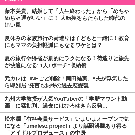
藤本美貴、結婚して「人生終わった」から「めちゃ
めちゃ運がいい」に！ 大転換をもたらした時代の
追い風
夏休みの家族旅行の荷造りは子どもと一緒に！教育
にもママの負担軽減にもなるワケとは？
夏の旅行や帰省が劇的にラクになる！荷造りと旅先
が快適になる“1人1ポーチ”収納術
元カレはLINEごと削除！岡田結実、“夫が浮気した
ら即別居”発言も納得の過去恋愛観
九州大学教授が人気YouTuberの「学歴マウント動
画」に猛批判、過去にはひろゆきも反発…
松本潤「有料会員サービス」いよいよオープンで気
になる「timelesz project」より話題沸騰あり得る
「アイドルプロデュース」の中身