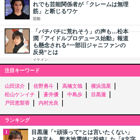
れでも芸能関係者が「クレームは無理
筋」と断じるワケ
芸能
「バチバチに荒れそう」の声も…松本
潤「アイドルプロデュース始動」報道
も懸念される“一部旧ジャニファンの
反発”とは
イケメン
注目キーワード
山田涼介
佐野勇斗
高橋文哉
横浜流星
松山ケンイチ
蒼井優
中島歩
目黒蓮
戸田恵梨香
内村光良
ランキング
目黒蓮「“頑張って”とは言いたくない」
1
と発言も…熊本地震後に投稿した「8文字