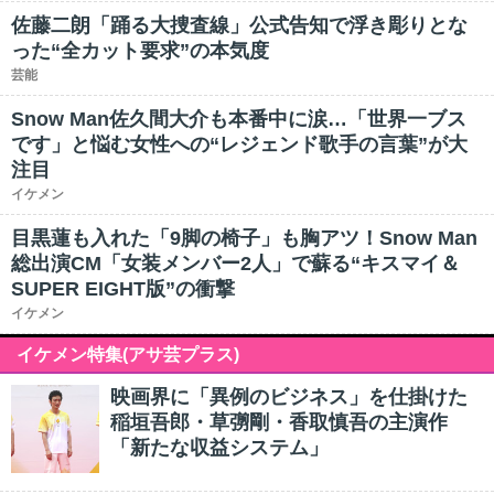
佐藤二朗「踊る大捜査線」公式告知で浮き彫りとな
った“全カット要求”の本気度
芸能
Snow Man佐久間大介も本番中に涙…「世界一ブス
です」と悩む女性への“レジェンド歌手の言葉”が大
注目
イケメン
目黒蓮も入れた「9脚の椅子」も胸アツ！Snow Man
総出演CM「女装メンバー2人」で蘇る“キスマイ＆
SUPER EIGHT版”の衝撃
イケメン
イケメン特集(アサ芸プラス)
映画界に「異例のビジネス」を仕掛けた
稲垣吾郎・草彅剛・香取慎吾の主演作
「新たな収益システム」