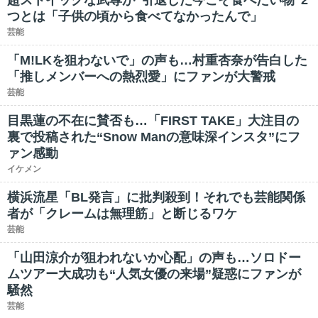
超ストイックな武尊が“引退した今こそ食べたい物”2
つとは「子供の頃から食べてなかったんで」
芸能
「M!LKを狙わないで」の声も…村重杏奈が告白した
「推しメンバーへの熱烈愛」にファンが大警戒
芸能
目黒蓮の不在に賛否も…「FIRST TAKE」大注目の
裏で投稿された“Snow Manの意味深インスタ”にフ
ァン感動
イケメン
横浜流星「BL発言」に批判殺到！それでも芸能関係
者が「クレームは無理筋」と断じるワケ
芸能
「山田涼介が狙われないか心配」の声も…ソロドー
ムツアー大成功も“人気女優の来場”疑惑にファンが
騒然
芸能