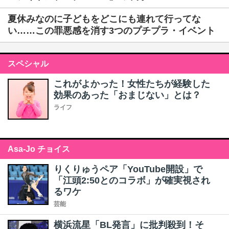
夏休みなのに子どもをどこにも連れて行ってな
い……この罪悪感を消す3つのプチプラ・イベント
スペシャル
これがよかった！女性たちが経験した
効果のあった「おまじない」とは？
ライフ
Asa-Jo チョイス
りくりゅうペア「YouTube開設」で
「江頭2:50とのコラボ」が確実視され
るワケ
芸能
横浜流星「BL発言」に批判殺到！そ