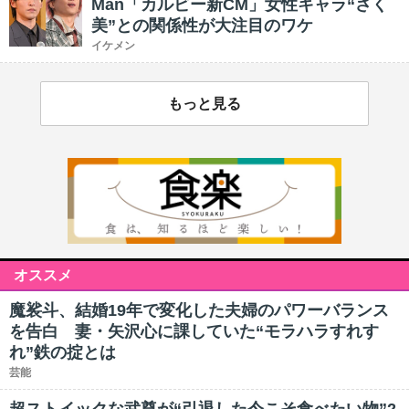
Man「カルビー新CM」女性キャラ“さく
美”との関係性が大注目のワケ
イケメン
もっと見る
オススメ
魔裟斗、結婚19年で変化した夫婦のパワーバランス
を告白 妻・矢沢心に課していた“モラハラすれす
れ”鉄の掟とは
芸能