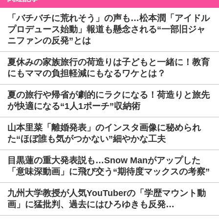
「バチバチに荒れそう」の声も…松本潤「アイドル
プロデュース始動」報道も懸念される“一部旧ジャ
ニファンの反発”とは
夏休みの家族旅行の荷造りは子どもと一緒に！教育
にもママの負担軽減にもなるワケとは？
夏の旅行や帰省が劇的にラクになる！荷造りと旅先
が快適になる“1人1ポーチ”収納術
山本里菜「離婚発表」のインスタ画像に秘められ
た“ほぼ誰も気がつかない”細やかな工夫
目黒蓮の重大発表説も…Snow Manがアップした
「意味深動画」に飛び交う“期待度マックスの考察”
九州大学教授が人気YouTuberの「学歴マウント動
画」に猛批判、過去にはひろゆきも反発…