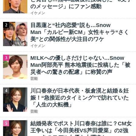
のメッセージ」にファン感動
イケメン
目黒蓮と“社内恋愛”説も…Snow
2
Man「カルビー新CM」女性キャラ“さく
美”との関係性が大注目のワケ
イケメン
M!LKへの優しさだけじゃない…Snow
3
Man阿部亮平 熊本地震後に投稿した「被
災者への驚きの配慮」に称賛の声
芸能
川口春奈が日本代表・板倉滉と結婚＆妊
4
娠！“急接近のタイミング”で訪れていた
「人生の大転機」
芸能
結婚発表でポスト川口春奈は誰に？CM女
5
王争いは「今田美桜VS芦田愛菜」の2強