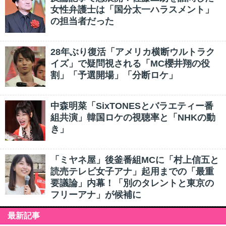
女性弁護士は「国分太一ハラスメント」
の担当者だった
28年ぶり復活「アメリカ横断ウルトラク
イズ」で疑問視される「MC櫻井翔の役
割」「予選開場」「分断ロケ」
中森明菜「SixTONESとバラエティー番
組共演」韓国ロケの視聴率と「NHKの動
き」
「ミヤネ屋」後釜番組MCに「村上信五と
読売テレビ女子アナ」起用までの「最重
要議論」内幕！「別のタレントと東京の
フリーアナ」が候補に
最新記事