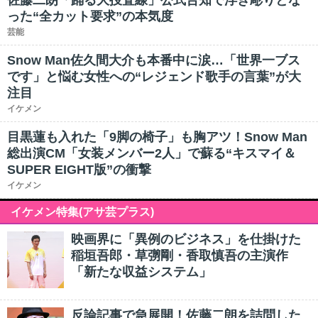
佐藤二朗「踊る大捜査線」公式告知で浮き彫りとな
った“全カット要求”の本気度
芸能
Snow Man佐久間大介も本番中に涙…「世界一ブス
です」と悩む女性への“レジェンド歌手の言葉”が大
注目
イケメン
目黒蓮も入れた「9脚の椅子」も胸アツ！Snow Man
総出演CM「女装メンバー2人」で蘇る“キスマイ＆
SUPER EIGHT版”の衝撃
イケメン
イケメン特集(アサ芸プラス)
映画界に「異例のビジネス」を仕掛けた
稲垣吾郎・草彅剛・香取慎吾の主演作
「新たな収益システム」
反論記事で急展開！佐藤二朗を詰問した