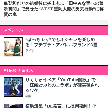
亀梨和也との結婚後に炎上も…「田中みな実への禁
断質問」で見せた“WEST.重岡大毅の男気行動”に称
賛の嵐
スペシャル
“ぽっちゃり”でもオシャレを楽しめ
る！プチプラ・アパレルブランド3選
ライフ
Asa-Jo チョイス
りくりゅうペア「YouTube開設」で
「江頭2:50とのコラボ」が確実視され
るワケ
芸能
横浜流星「BL発言」に批判殺到！そ