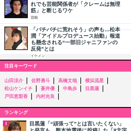
れでも芸能関係者が「クレームは無理
筋」と断じるワケ
芸能
「バチバチに荒れそう」の声も…松本
潤「アイドルプロデュース始動」報道
も懸念される“一部旧ジャニファンの
反発”とは
イケメン
注目キーワード
山田涼介
佐野勇斗
高橋文哉
横浜流星
松山ケンイチ
蒼井優
中島歩
目黒蓮
戸田恵梨香
内村光良
ランキング
目黒蓮「“頑張って”とは言いたくない」
1
と発言も…熊本地震後に投稿した「8文字