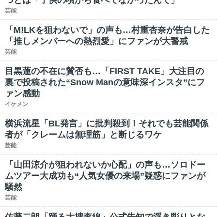
つとは「子供の頃から食べてなかったんで」
芸能
「M!LKを狙わないで」の声も…村重杏奈が告白した
「推しメンバーへの熱烈愛」にファンが大警戒
芸能
目黒蓮の不在に賛否も…「FIRST TAKE」大注目の
裏で投稿された“Snow Manの意味深インスタ”にフ
ァン感動
イケメン
横浜流星「BL発言」に批判殺到！それでも芸能関係
者が「クレームは無理筋」と断じるワケ
芸能
「山田涼介が狙われないか心配」の声も…ソロドー
ムツアー大成功も“人気女優の来場”疑惑にファンが
騒然
芸能