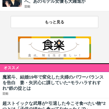
へ、あのモデル女優も大躍進か
芸能
もっと見る
オススメ
魔裟斗、結婚19年で変化した夫婦のパワーバランス
を告白 妻・矢沢心に課していた“モラハラすれす
れ”鉄の掟とは
芸能
超ストイックな武尊が“引退した今こそ食べたい物”2