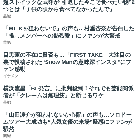
超ストイックな武尊が“引退した今こそ食べたい物”2
つとは「子供の頃から食べてなかったんで」
芸能
「M!LKを狙わないで」の声も…村重杏奈が告白した
「推しメンバーへの熱烈愛」にファンが大警戒
芸能
目黒蓮の不在に賛否も…「FIRST TAKE」大注目の
裏で投稿された“Snow Manの意味深インスタ”にフ
ァン感動
イケメン
横浜流星「BL発言」に批判殺到！それでも芸能関係
者が「クレームは無理筋」と断じるワケ
芸能
「山田涼介が狙われないか心配」の声も…ソロドー
ムツアー大成功も“人気女優の来場”疑惑にファンが
騒然
芸能