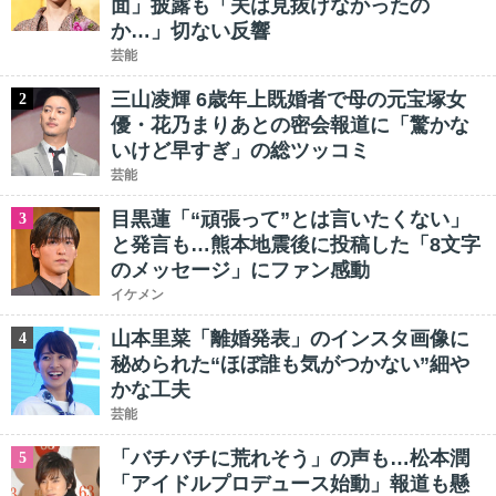
面」披露も「夫は見抜けなかったの
か…」切ない反響
芸能
三山凌輝 6歳年上既婚者で母の元宝塚女
2
優・花乃まりあとの密会報道に「驚かな
いけど早すぎ」の総ツッコミ
芸能
目黒蓮「“頑張って”とは言いたくない」
3
と発言も…熊本地震後に投稿した「8文字
のメッセージ」にファン感動
イケメン
山本里菜「離婚発表」のインスタ画像に
4
秘められた“ほぼ誰も気がつかない”細や
かな工夫
芸能
「バチバチに荒れそう」の声も…松本潤
5
「アイドルプロデュース始動」報道も懸