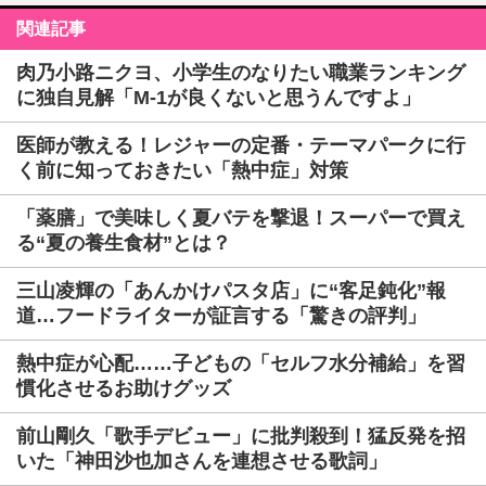
関連記事
肉乃小路ニクヨ、小学生のなりたい職業ランキング
に独自見解「M-1が良くないと思うんですよ」
医師が教える！レジャーの定番・テーマパークに行
く前に知っておきたい「熱中症」対策
「薬膳」で美味しく夏バテを撃退！スーパーで買え
る“夏の養生食材”とは？
三山凌輝の「あんかけパスタ店」に“客足鈍化”報
道…フードライターが証言する「驚きの評判」
熱中症が心配……子どもの「セルフ水分補給」を習
慣化させるお助けグッズ
前山剛久「歌手デビュー」に批判殺到！猛反発を招
いた「神田沙也加さんを連想させる歌詞」