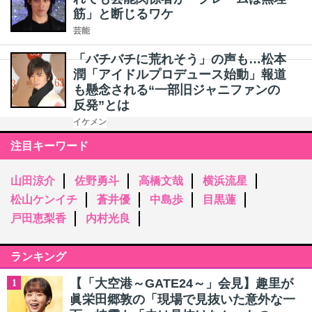
筋」と断じるワケ
芸能
「バチバチに荒れそう」の声も…松本
潤「アイドルプロデュース始動」報道
も懸念される“一部旧ジャニファンの
反発”とは
イケメン
注目キーワード
山田涼介
佐野勇斗
高橋文哉
横浜流星
松山ケンイチ
蒼井優
中島歩
目黒蓮
戸田恵梨香
内村光良
ランキング
【「大空港～GATE24～」会見】趣里が
1
眞栄田郷敦の「現場で見抜いた意外な一