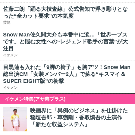
佐藤二朗「踊る大捜査線」公式告知で浮き彫りとな
った“全カット要求”の本気度
芸能
Snow Man佐久間大介も本番中に涙…「世界一ブス
です」と悩む女性への“レジェンド歌手の言葉”が大
注目
イケメン
目黒蓮も入れた「9脚の椅子」も胸アツ！Snow Man
総出演CM「女装メンバー2人」で蘇る“キスマイ＆
SUPER EIGHT版”の衝撃
イケメン
イケメン特集(アサ芸プラス)
映画界に「異例のビジネス」を仕掛けた
稲垣吾郎・草彅剛・香取慎吾の主演作
「新たな収益システム」