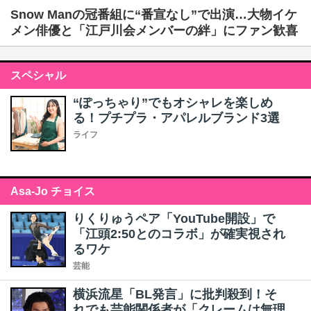
Snow Manの冠番組に“番宣なし”で出演…大物イケ
メン俳優と「江戸川会メンバーの絆」にファン歓喜
スペシャル
“ぽっちゃり”でもオシャレを楽しめ
る！プチプラ・アパレルブランド3選
ライフ
Asa-Jo チョイス
りくりゅうペア「YouTube開設」で
「江頭2:50とのコラボ」が確実視され
るワケ
芸能
横浜流星「BL発言」に批判殺到！そ
れでも芸能関係者が「クレームは無理