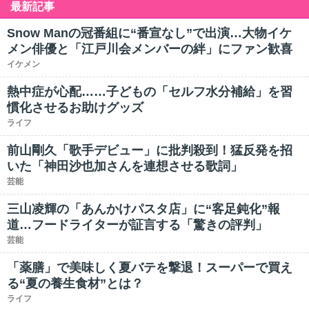
最新記事
Snow Manの冠番組に“番宣なし”で出演…大物イケ
メン俳優と「江戸川会メンバーの絆」にファン歓喜
イケメン
熱中症が心配……子どもの「セルフ水分補給」を習
慣化させるお助けグッズ
ライフ
前山剛久「歌手デビュー」に批判殺到！猛反発を招
いた「神田沙也加さんを連想させる歌詞」
芸能
三山凌輝の「あんかけパスタ店」に“客足鈍化”報
道…フードライターが証言する「驚きの評判」
芸能
「薬膳」で美味しく夏バテを撃退！スーパーで買え
る“夏の養生食材”とは？
ライフ