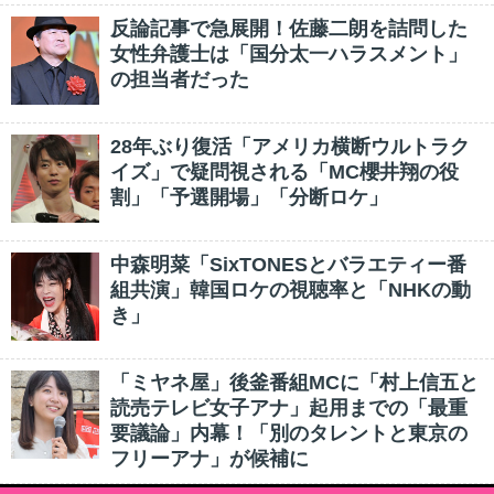
反論記事で急展開！佐藤二朗を詰問した
女性弁護士は「国分太一ハラスメント」
の担当者だった
28年ぶり復活「アメリカ横断ウルトラク
イズ」で疑問視される「MC櫻井翔の役
割」「予選開場」「分断ロケ」
中森明菜「SixTONESとバラエティー番
組共演」韓国ロケの視聴率と「NHKの動
き」
「ミヤネ屋」後釜番組MCに「村上信五と
読売テレビ女子アナ」起用までの「最重
要議論」内幕！「別のタレントと東京の
フリーアナ」が候補に