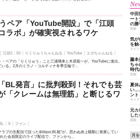
New
中田
ート
うペア「YouTube開設」で「江頭
の勝
芸能
とのコラボ」が確実視されるワケ
気が
を触
ライフ
江頭2：50
りくりゅうちゃんねる
YouTube
エガちゃんねる
藤本
・ペアの「りくりゅう」こと三浦璃来と木原龍一が、YouTubeに進出。
ちゃ
いる。2月のミラノ・コルティナ冬季五輪で...
時代
芸能
「BL発言」に批判殺到！それでも芸
夏休
い…
が「クレームは無理筋」と断じるワ
ント
ライフ
元カ
した
芸能
BL
X
ファン
ラブの生配信で語った&ldquo;BL観”が、思わぬ炎上騒動に発展してい
れた会員限定のライブ配信で、ファンから...