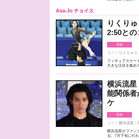
Asa-Jo チョイス
りくりゅ
2:50
芸能
タグ
りくりゅう
フィギュアスケート
大きな注目を集めて
横浜流星
能関係者
ケ
芸能
タグ
横浜流星
横浜流星がファンク
る。7月下旬に行わ