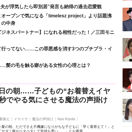
、“夫が浮気したら即別居”発言も納得の過去恋愛観
ンで気になる「timelesz project」より話題沸
」の中身
ビジネスパートナー】になれる相性だった！／三田モニ
て行ってない……この罪悪感を消す3つのプチプラ・イ
……髪の毛を触る癖がある女性の心理とは？
日の朝……子どもの“お着替えイヤ
3秒でやる気にさせる魔法の声掛け
着換え
イヤイヤ
魔法の声掛け
Nao Kiyota
い夏の朝。ただでさえ不機嫌になりがちな子どもに「早く着替えて！」と
ヤダ！服がペタペタして気持ち悪い……」とお着替...