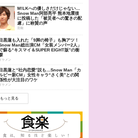
M!LKへの優しさだけじゃない…
Snow Man阿部亮平 熊本地震後
に投稿した「被災者への驚きの配
慮」に称賛の声
芸能
目黒蓮も入れた「9脚の椅子」も胸アツ！
Snow Man総出演CM「女装メンバー2人」
で蘇る“キスマイ＆SUPER EIGHT版”の衝
撃
イケメン
目黒蓮と“社内恋愛”説も…Snow Man「カ
ルビー新CM」女性キャラ“さく美”との関
係性が大注目のワケ
イケメン
もっと見る