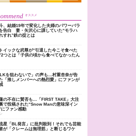
commend
オススメ
斗、結婚19年で変化した夫婦のパワーバラ
を告白 妻・矢沢心に課していた“モラハ
れすれ”鉄の掟とは
トイックな武尊が“引退した今こそ食べた
”2つとは「子供の頃から食べてなかったん
!LKを狙わないで」の声も…村重杏奈が告
た「推しメンバーへの熱烈愛」にファンが
戒
蓮の不在に賛否も…「FIRST TAKE」大注
裏で投稿された“Snow Manの意味深イン
”にファン感動
ン
流星「BL発言」に批判殺到！それでも芸能
者が「クレームは無理筋」と断じるワケ