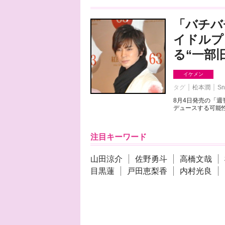
「バチバ
イドルプ
る“一部
イケメン
タグ
松本潤
Sn
8月4日発売の「
デュースする可能性
注目キーワード
山田涼介
佐野勇斗
高橋文哉
目黒蓮
戸田恵梨香
内村光良