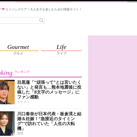
ブ
エイジングケア！大人女子を楽しむための情報サイト！
Gourmet
Life
グルメ
ライフ
king
ランキング
目黒蓮「“頑張って”とは言いたく
ない」と発言も…熊本地震後に投
稿した「8文字のメッセージ」に
ファン感動
イケメン
川口春奈が日本代表・板倉滉と結
婚＆妊娠！“急接近のタイミン
グ”で訪れていた「人生の大転
機」
芸能