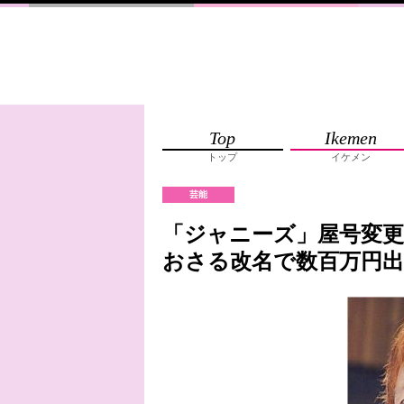
Top
Ikemen
トップ
イケメン
芸能
「ジャニーズ」屋号変更
おさる改名で数百万円出