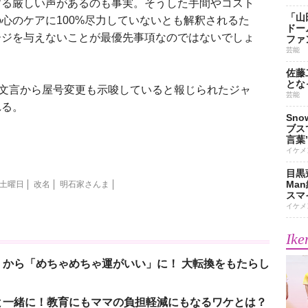
する厳しい声があるのも事実。そうした手間やコスト
「山
心のケアに100%尽力していないとも解釈されるた
ドー
ージを与えないことが最優先事項なのではないでしょ
ファ
芸能
佐藤
とな
文言から屋号変更も示唆していると報じられたジャ
芸能
れる。
Sn
ブス
言葉
イケメ
目黒
Ma
土曜日
改名
明石家さんま
スマイ
イケメ
Ike
から「めちゃめちゃ運がいい」に！ 大転換をもたらし
と一緒に！教育にもママの負担軽減にもなるワケとは？