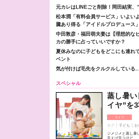
元カレはLINEごと削除！岡田結実
松本潤「有料会員サービス」いよいよオープ
騰あり得る「アイドルプロデュース
中田敦彦・福田萌夫妻は【理想的な
カの勝手に占っていいですか？
夏休みなのに子どもをどこにも連れ
ベント
気が付けば毛先をクルクルしている
スペシャル
蒸し暑い
イヤ”を
ライフ
タグ
子ども
お
ジメジメと蒸し暑
言えば言うほど、「