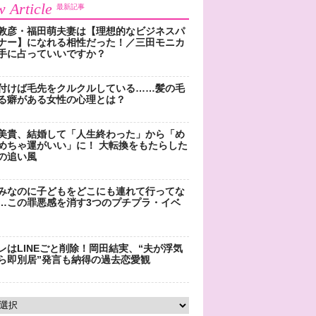
 Article
最新記事
敦彦・福田萌夫妻は【理想的なビジネスパ
ナー】になれる相性だった！／三田モニカ
手に占っていいですか？
付けば毛先をクルクルしている……髪の毛
る癖がある女性の心理とは？
美貴、結婚して「人生終わった」から「め
めちゃ運がいい」に！ 大転換をもたらした
の追い風
みなのに子どもをどこにも連れて行ってな
…この罪悪感を消す3つのプチプラ・イベ
レはLINEごと削除！岡田結実、“夫が浮気
ら即別居”発言も納得の過去恋愛観