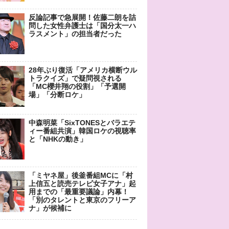
反論記事で急展開！佐藤二朗を詰
問した女性弁護士は「国分太一ハ
ラスメント」の担当者だった
28年ぶり復活「アメリカ横断ウル
トラクイズ」で疑問視される
「MC櫻井翔の役割」「予選開
場」「分断ロケ」
中森明菜「SixTONESとバラエテ
ィー番組共演」韓国ロケの視聴率
と「NHKの動き」
「ミヤネ屋」後釜番組MCに「村
上信五と読売テレビ女子アナ」起
用までの「最重要議論」内幕！
「別のタレントと東京のフリーア
ナ」が候補に