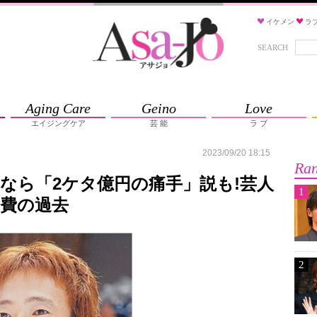
イケメン
ラ
SEARCH
Aging Care
Geino
Love
エイジングケア
芸 能
ラ ブ
2023/09/20 18:15
Ran
なら「2ケタ億円の痛手」説も!芸人
1
費の過去
2