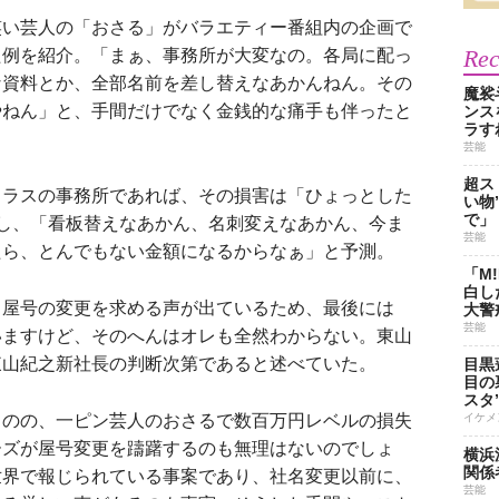
い芸人の「おさる」がバラエティー番組内の企画で
Re
た例を紹介。「まぁ、事務所が大変なの。各局に配っ
な資料とか、全部名前を差し替えなあかんねん。その
魔裟
やねん」と、手間だけでなく金銭的な痛手も伴ったと
ンス
ラす
芸能
超ス
ラスの事務所であれば、その損害は「ひょっとした
い物
で」
し、「看板替えなあかん、名刺変えなあかん、今ま
芸能
たら、とんでもない金額になるからなぁ」と予測。
「M
白し
屋号の変更を求める声が出ているため、最後には
大警
芸能
いますけど、そのへんはオレも全然わからない。東山
東山紀之新社長の判断次第であると述べていた。
目黒
目の
スタ
ものの、一ピン芸人のおさるで数百万円レベルの損失
イケメ
ーズが屋号変更を躊躇するのも無理はないのでしょ
横浜
関係
世界で報じられている事案であり、社名変更以前に、
芸能