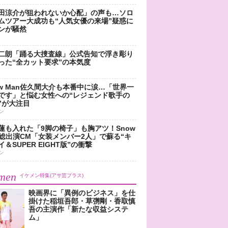
田涼介が狙われないか心配」の声も…ソロ
ムツアー大成功も“人気女優の来場”疑惑に
ンが騒然
二朗「踊る大捜査線」公式告知で浮き彫り
った“全カット要求”の本気度
ow Man佐久間大介も本番中に涙…「世界一
です」と悩む女性への“レジェンド歌手の
”が大注目
ン
蓮も入れた「9脚の椅子」も胸アツ！Snow
n総出演CM「女装メンバー2人」で蘇る“キ
＆SUPER EIGHT版”の衝撃
ン
men
イケメン特集(アサ芸プラス)
映画界に「異例のビジネス」を仕
掛けた稲垣吾郎・草彅剛・香取慎
吾の主演作「新たな収益システ
ム」