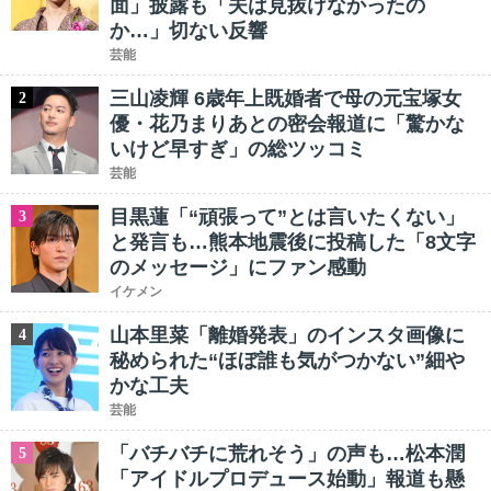
面」披露も「夫は見抜けなかったの
か…」切ない反響
芸能
三山凌輝 6歳年上既婚者で母の元宝塚女
2
優・花乃まりあとの密会報道に「驚かな
いけど早すぎ」の総ツッコミ
芸能
目黒蓮「“頑張って”とは言いたくない」
3
と発言も…熊本地震後に投稿した「8文字
のメッセージ」にファン感動
イケメン
山本里菜「離婚発表」のインスタ画像に
4
秘められた“ほぼ誰も気がつかない”細や
かな工夫
芸能
「バチバチに荒れそう」の声も…松本潤
5
「アイドルプロデュース始動」報道も懸