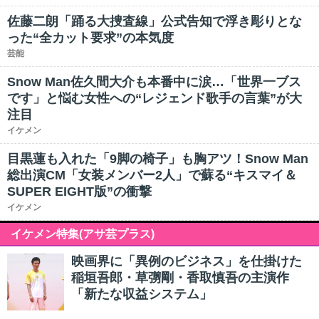
佐藤二朗「踊る大捜査線」公式告知で浮き彫りとな
った“全カット要求”の本気度
芸能
Snow Man佐久間大介も本番中に涙…「世界一ブス
です」と悩む女性への“レジェンド歌手の言葉”が大
注目
イケメン
目黒蓮も入れた「9脚の椅子」も胸アツ！Snow Man
総出演CM「女装メンバー2人」で蘇る“キスマイ＆
SUPER EIGHT版”の衝撃
イケメン
イケメン特集(アサ芸プラス)
映画界に「異例のビジネス」を仕掛けた
稲垣吾郎・草彅剛・香取慎吾の主演作
「新たな収益システム」