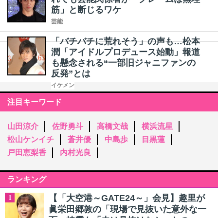
筋」と断じるワケ
芸能
「バチバチに荒れそう」の声も…松本
潤「アイドルプロデュース始動」報道
も懸念される“一部旧ジャニファンの
反発”とは
イケメン
注目キーワード
山田涼介
佐野勇斗
高橋文哉
横浜流星
松山ケンイチ
蒼井優
中島歩
目黒蓮
戸田恵梨香
内村光良
ランキング
【「大空港～GATE24～」会見】趣里が
1
眞栄田郷敦の「現場で見抜いた意外な一