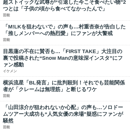
超ストイックな武尊が“引退した今こそ食べたい物”2
つとは「子供の頃から食べてなかったんで」
芸能
「M!LKを狙わないで」の声も…村重杏奈が告白した
「推しメンバーへの熱烈愛」にファンが大警戒
芸能
目黒蓮の不在に賛否も…「FIRST TAKE」大注目の
裏で投稿された“Snow Manの意味深インスタ”にフ
ァン感動
イケメン
横浜流星「BL発言」に批判殺到！それでも芸能関係
者が「クレームは無理筋」と断じるワケ
芸能
「山田涼介が狙われないか心配」の声も…ソロドー
ムツアー大成功も“人気女優の来場”疑惑にファンが
騒然
芸能