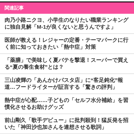
関連記事
肉乃小路ニクヨ、小学生のなりたい職業ランキング
に独自見解「M-1が良くないと思うんですよ」
医師が教える！レジャーの定番・テーマパークに行
く前に知っておきたい「熱中症」対策
「薬膳」で美味しく夏バテを撃退！スーパーで買え
る“夏の養生食材”とは？
三山凌輝の「あんかけパスタ店」に“客足鈍化”報
道…フードライターが証言する「驚きの評判」
熱中症が心配……子どもの「セルフ水分補給」を習
慣化させるお助けグッズ
前山剛久「歌手デビュー」に批判殺到！猛反発を招
いた「神田沙也加さんを連想させる歌詞」