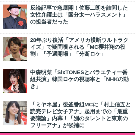
反論記事で急展開！佐藤二朗を詰問した
女性弁護士は「国分太一ハラスメント」
の担当者だった
28年ぶり復活「アメリカ横断ウルトラク
イズ」で疑問視される「MC櫻井翔の役
割」「予選開場」「分断ロケ」
中森明菜「SixTONESとバラエティー番
組共演」韓国ロケの視聴率と「NHKの動
き」
「ミヤネ屋」後釜番組MCに「村上信五と
読売テレビ女子アナ」起用までの「最重
要議論」内幕！「別のタレントと東京の
フリーアナ」が候補に