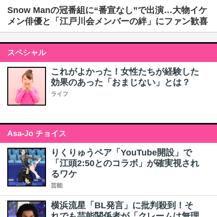
Snow Manの冠番組に“番宣なし”で出演…大物イケ
メン俳優と「江戸川会メンバーの絆」にファン歓喜
スペシャル
これがよかった！女性たちが経験した
効果のあった「おまじない」とは？
ライフ
Asa-Jo チョイス
りくりゅうペア「YouTube開設」で
「江頭2:50とのコラボ」が確実視され
るワケ
芸能
横浜流星「BL発言」に批判殺到！そ
れでも芸能関係者が「クレームは無理