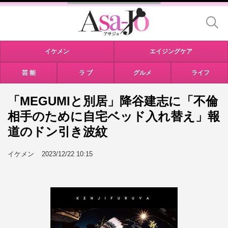
イケメン
エイジングケア
芸 能
ラ ブ
グルメ
ライフ
「MEGUMIと別居」降谷建志に「不倫
相手のために自宅ベッド入れ替え」報
道のドン引き波紋
イケメン
2023/12/22 10:15