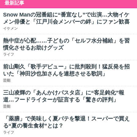
最新記事
Snow Manの冠番組に“番宣なし”で出演…大物イケ
メン俳優と「江戸川会メンバーの絆」にファン歓喜
イケメン
熱中症が心配……子どもの「セルフ水分補給」を習
慣化させるお助けグッズ
ライフ
前山剛久「歌手デビュー」に批判殺到！猛反発を招
いた「神田沙也加さんを連想させる歌詞」
芸能
三山凌輝の「あんかけパスタ店」に“客足鈍化”報
道…フードライターが証言する「驚きの評判」
芸能
「薬膳」で美味しく夏バテを撃退！スーパーで買え
る“夏の養生食材”とは？
ライフ