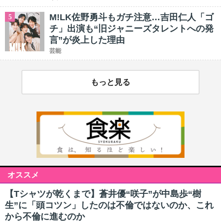
M!LK佐野勇斗もガチ注意…吉田仁人「ゴ
5
チ」出演も“旧ジャニーズタレントへの発
言”が炎上した理由
芸能
もっと見る
オススメ
【Tシャツが乾くまで】蒼井優“咲子”が中島歩“樹
生”に「頭コツン」したのは不倫ではないのか、これ
から不倫に進むのか