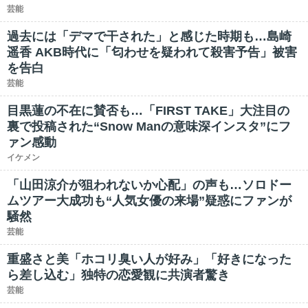
芸能
過去には「デマで干された」と感じた時期も…島崎
遥香 AKB時代に「匂わせを疑われて殺害予告」被害
を告白
芸能
目黒蓮の不在に賛否も…「FIRST TAKE」大注目の
裏で投稿された“Snow Manの意味深インスタ”にフ
ァン感動
イケメン
「山田涼介が狙われないか心配」の声も…ソロドー
ムツアー大成功も“人気女優の来場”疑惑にファンが
騒然
芸能
重盛さと美「ホコリ臭い人が好み」「好きになった
ら差し込む」独特の恋愛観に共演者驚き
芸能