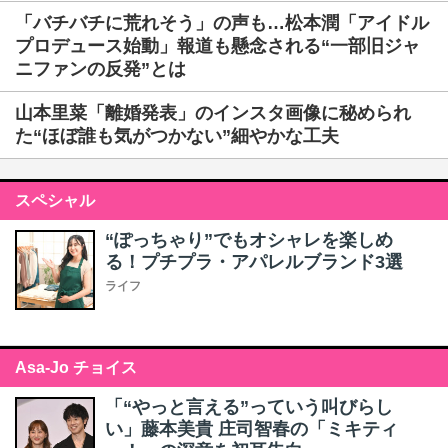
「バチバチに荒れそう」の声も…松本潤「アイドル
プロデュース始動」報道も懸念される“一部旧ジャ
ニファンの反発”とは
山本里菜「離婚発表」のインスタ画像に秘められ
た“ほぼ誰も気がつかない”細やかな工夫
スペシャル
“ぽっちゃり”でもオシャレを楽しめ
る！プチプラ・アパレルブランド3選
ライフ
Asa-Jo チョイス
「“やっと言える”っていう叫びらし
い」藤本美貴 庄司智春の「ミキティ