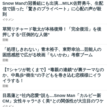
Snow Manの冠番組にも出演…M!LK佐野勇斗、生配
信で語った「驚きのプライベート」に心配の声が殺
到
イケメン
草間リチャード敬太が本格復帰！「完全復活」を後
押しする“圧倒的な人徳”
芸能
「処理しきれない」青木裕子、東野幸治…芸能人の
困惑感想で広がる映画「ちいかわ」考察ブーム
芸能
【Tシャツが乾くまで】“毒親の連鎖”が裏テーマなの
か、中島歩“樹生”の子どもを巻き込む恋模様にイラ
イラする！
芸能
目黒蓮と“社内恋愛”説も…Snow Man「カルビー新
CM」女性キャラ“さく美”との関係性が大注目のワケ
イケメン