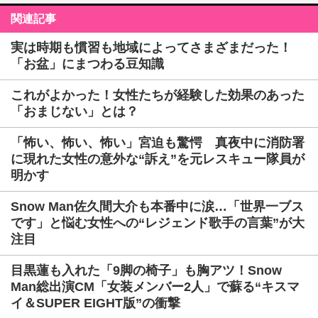
関連記事
実は時期も慣習も地域によってさまざまだった！
「お盆」にまつわる豆知識
これがよかった！女性たちが経験した効果のあった
「おまじない」とは？
「怖い、怖い、怖い」宮迫も驚愕 真夜中に消防署
に現れた女性の意外な“訴え”を元レスキュー隊員が
明かす
Snow Man佐久間大介も本番中に涙…「世界一ブス
です」と悩む女性への“レジェンド歌手の言葉”が大
注目
目黒蓮も入れた「9脚の椅子」も胸アツ！Snow
Man総出演CM「女装メンバー2人」で蘇る“キスマ
イ＆SUPER EIGHT版”の衝撃