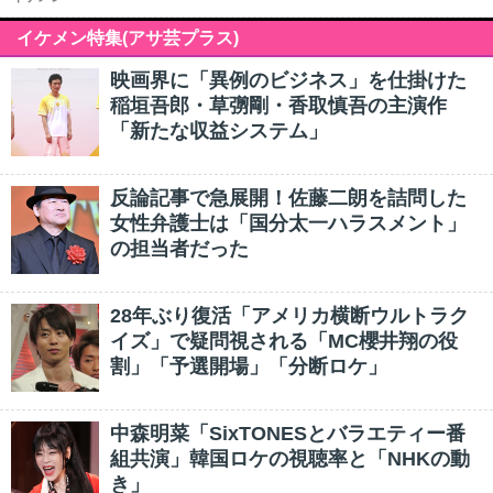
イケメン特集(アサ芸プラス)
映画界に「異例のビジネス」を仕掛けた
稲垣吾郎・草彅剛・香取慎吾の主演作
「新たな収益システム」
反論記事で急展開！佐藤二朗を詰問した
女性弁護士は「国分太一ハラスメント」
の担当者だった
28年ぶり復活「アメリカ横断ウルトラク
イズ」で疑問視される「MC櫻井翔の役
割」「予選開場」「分断ロケ」
中森明菜「SixTONESとバラエティー番
組共演」韓国ロケの視聴率と「NHKの動
き」