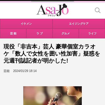
イケメン
エイジングケア
芸 能
ラ ブ
グルメ
ライフ
現役「非吉本」芸人 豪華個室カラオ
ケ「数人で女性を囲い性加害」疑惑を
元週刊誌記者が明かした!
芸能
2024/01/29 18:14