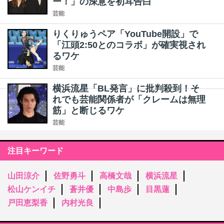
ー！」の深意を初耳告白
芸能
りくりゅうペア「YouTube開設」で
「江頭2:50とのコラボ」が確実視され
るワケ
芸能
横浜流星「BL発言」に批判殺到！そ
れでも芸能関係者が「クレームは無理
筋」と断じるワケ
芸能
注目キーワード
山田涼介
佐野勇斗
高橋文哉
横浜流星
松山ケンイチ
蒼井優
中島歩
目黒蓮
戸田恵梨香
内村光良