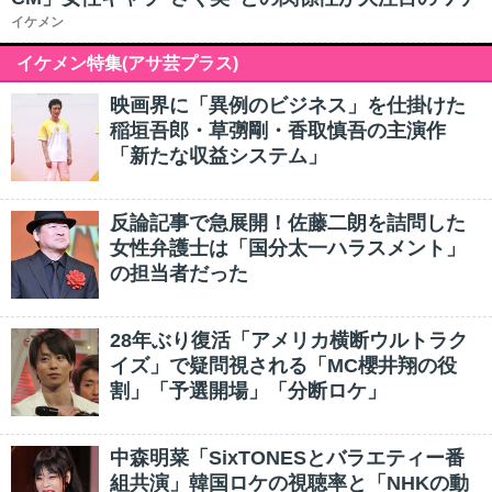
イケメン
イケメン特集(アサ芸プラス)
映画界に「異例のビジネス」を仕掛けた
稲垣吾郎・草彅剛・香取慎吾の主演作
「新たな収益システム」
反論記事で急展開！佐藤二朗を詰問した
女性弁護士は「国分太一ハラスメント」
の担当者だった
28年ぶり復活「アメリカ横断ウルトラク
イズ」で疑問視される「MC櫻井翔の役
割」「予選開場」「分断ロケ」
中森明菜「SixTONESとバラエティー番
組共演」韓国ロケの視聴率と「NHKの動