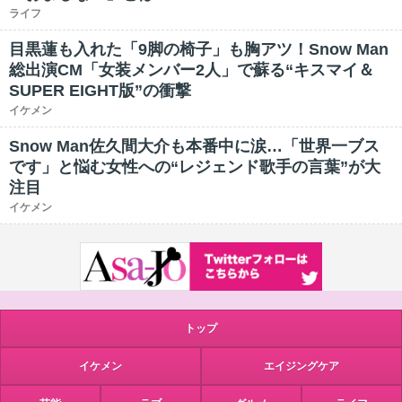
ライフ
目黒蓮も入れた「9脚の椅子」も胸アツ！Snow Man
総出演CM「女装メンバー2人」で蘇る“キスマイ＆
SUPER EIGHT版”の衝撃
イケメン
Snow Man佐久間大介も本番中に涙…「世界一ブス
です」と悩む女性への“レジェンド歌手の言葉”が大
注目
イケメン
トップ
イケメン
エイジングケア