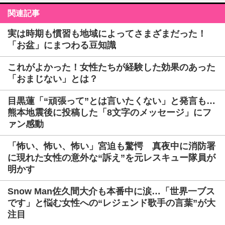
関連記事
実は時期も慣習も地域によってさまざまだった！
「お盆」にまつわる豆知識
これがよかった！女性たちが経験した効果のあった
「おまじない」とは？
目黒蓮「“頑張って”とは言いたくない」と発言も…
熊本地震後に投稿した「8文字のメッセージ」にフ
ァン感動
「怖い、怖い、怖い」宮迫も驚愕 真夜中に消防署
に現れた女性の意外な“訴え”を元レスキュー隊員が
明かす
Snow Man佐久間大介も本番中に涙…「世界一ブス
です」と悩む女性への“レジェンド歌手の言葉”が大
注目