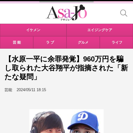
イケメン
エイジングケア
芸 能
ラ ブ
グルメ
ライフ
【水原一平に余罪発覚】960万円を騙
し取られた大谷翔平が指摘された「新
たな疑問」
芸能
2024/05/11 18:15