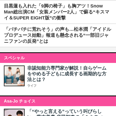
目黒蓮も入れた「9脚の椅子」も胸アツ！Snow
Man総出演CM「女装メンバー2人」で蘇る“キスマ
イ＆SUPER EIGHT版”の衝撃
「バチバチに荒れそう」の声も…松本潤「アイドル
プロデュース始動」報道も懸念される“一部旧ジャ
ニファンの反発”とは
スペシャル
非認知能力専門家が解説！自らゲーム
をやめる子どもに成長する画期的な方
法とは？
ライフ
Asa-Jo チョイス
「“やっと言える”っていう叫びらし