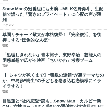
Snow Manの冠番組にも出演…M!LK佐野勇斗、生配
信で語った「驚きのプライベート」に心配の声が殺
到
イケメン
草間リチャード敬太が本格復帰！「完全復活」を後
押しする“圧倒的な人徳”
芸能
「処理しきれない」青木裕子、東野幸治…芸能人の
困惑感想で広がる映画「ちいかわ」考察ブーム
芸能
【Tシャツが乾くまで】“毒親の連鎖”が裏テーマなの
か、中島歩“樹生”の子どもを巻き込む恋模様にイラ
イラする！
芸能
目黒蓮と“社内恋愛”説も…Snow Man「カルビー新
CM」女性キャラ“さく美”との関係性が大注目のワケ