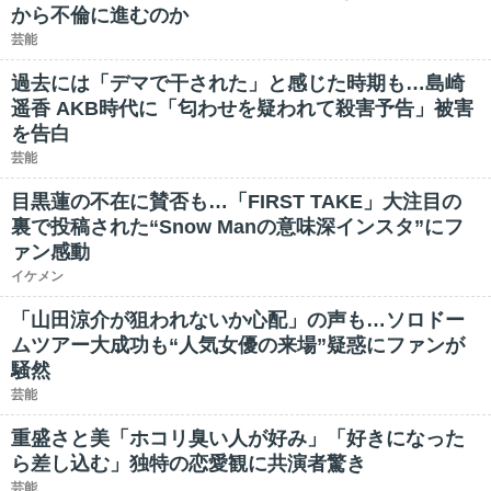
から不倫に進むのか
芸能
過去には「デマで干された」と感じた時期も…島崎
遥香 AKB時代に「匂わせを疑われて殺害予告」被害
を告白
芸能
目黒蓮の不在に賛否も…「FIRST TAKE」大注目の
裏で投稿された“Snow Manの意味深インスタ”にフ
ァン感動
イケメン
「山田涼介が狙われないか心配」の声も…ソロドー
ムツアー大成功も“人気女優の来場”疑惑にファンが
騒然
芸能
重盛さと美「ホコリ臭い人が好み」「好きになった
ら差し込む」独特の恋愛観に共演者驚き
芸能