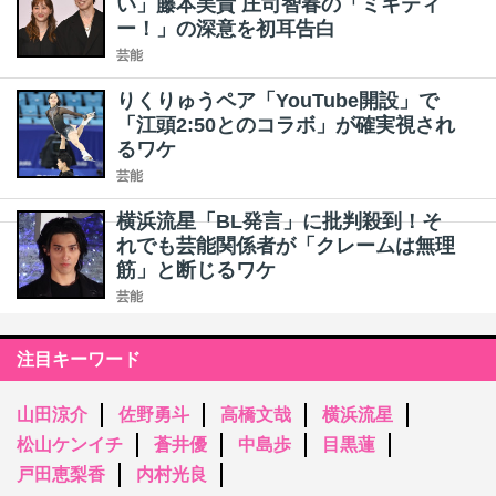
い」藤本美貴 庄司智春の「ミキティ
ー！」の深意を初耳告白
芸能
りくりゅうペア「YouTube開設」で
「江頭2:50とのコラボ」が確実視され
るワケ
芸能
横浜流星「BL発言」に批判殺到！そ
れでも芸能関係者が「クレームは無理
筋」と断じるワケ
芸能
注目キーワード
山田涼介
佐野勇斗
高橋文哉
横浜流星
松山ケンイチ
蒼井優
中島歩
目黒蓮
戸田恵梨香
内村光良