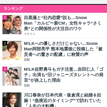
ランキング
目黒蓮と“社内恋愛”説も…Snow
1
Man「カルビー新CM」女性キャラ“さく
美”との関係性が大注目のワケ
イケメン
M!LKへの優しさだけじゃない…Snow
2
Man阿部亮平 熊本地震後に投稿した「被
災者への驚きの配慮」に称賛の声
芸能
M!LK佐野勇斗もガチ注意…吉田仁人「ゴ
3
チ」出演も“旧ジャニーズタレントへの発
言”が炎上した理由
芸能
川口春奈が日本代表・板倉滉と結婚＆妊
4
娠！“急接近のタイミング”で訪れていた
「人生の大転機」