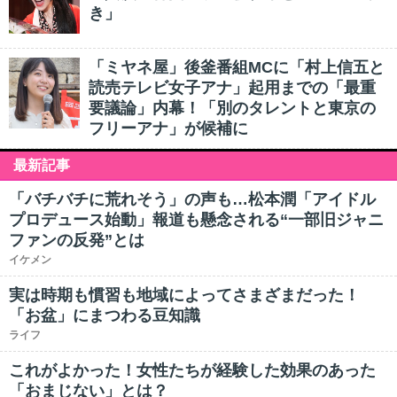
き」
「ミヤネ屋」後釜番組MCに「村上信五と
読売テレビ女子アナ」起用までの「最重
要議論」内幕！「別のタレントと東京の
フリーアナ」が候補に
最新記事
「バチバチに荒れそう」の声も…松本潤「アイドル
プロデュース始動」報道も懸念される“一部旧ジャニ
ファンの反発”とは
イケメン
実は時期も慣習も地域によってさまざまだった！
「お盆」にまつわる豆知識
ライフ
これがよかった！女性たちが経験した効果のあった
「おまじない」とは？