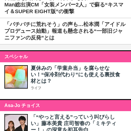
Man総出演CM「女装メンバー2人」で蘇る“キスマ
イ＆SUPER EIGHT版”の衝撃
「バチバチに荒れそう」の声も…松本潤「アイドル
プロデュース始動」報道も懸念される“一部旧ジャ
ニファンの反発”とは
スペシャル
夏休みの「学童弁当」を腐らせな
い！“保冷剤代わり”にも使える裏技食
材とは？
ライフ
Asa-Jo チョイス
「“やっと言える”っていう叫びらし
い」藤本美貴 庄司智春の「ミキティ
ー！」の深意を初耳告白