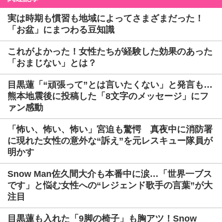
実は時期も慣習も地域によってさまざまだった！
「お盆」にまつわる豆知識
これがよかった！女性たちが経験した効果のあった
「おまじない」とは？
目黒蓮「“頑張って”とは言いたくない」と発言も…
熊本地震後に投稿した「8文字のメッセージ」にフ
ァン感動
「怖い、怖い、怖い」宮迫も驚愕 真夜中に消防署
に現れた女性の意外な“訴え”を元レスキュー隊員が
明かす
Snow Man佐久間大介も本番中に涙…「世界一ブス
です」と悩む女性への“レジェンド歌手の言葉”が大
注目
目黒蓮も入れた「9脚の椅子」も胸アツ！Snow