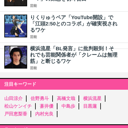
芸能
りくりゅうペア「YouTube開設」で
「江頭2:50とのコラボ」が確実視され
るワケ
芸能
横浜流星「BL発言」に批判殺到！そ
れでも芸能関係者が「クレームは無理
筋」と断じるワケ
芸能
注目キーワード
山田涼介
佐野勇斗
高橋文哉
横浜流星
松山ケンイチ
蒼井優
中島歩
目黒蓮
戸田恵梨香
内村光良