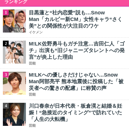
ランキング
目黒蓮と“社内恋愛”説も…Snow
1
Man「カルビー新CM」女性キャラ“さく
美”との関係性が大注目のワケ
イケメン
M!LK佐野勇斗もガチ注意…吉田仁人「ゴ
2
チ」出演も“旧ジャニーズタレントへの発
言”が炎上した理由
芸能
M!LKへの優しさだけじゃない…Snow
3
Man阿部亮平 熊本地震後に投稿した「被
災者への驚きの配慮」に称賛の声
芸能
川口春奈が日本代表・板倉滉と結婚＆妊
4
娠！“急接近のタイミング”で訪れていた
「人生の大転機」
芸能