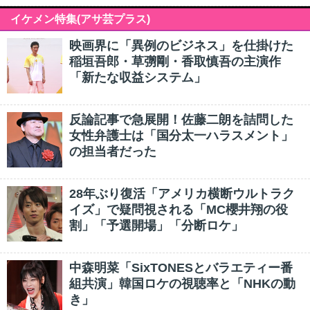
イケメン特集(アサ芸プラス)
映画界に「異例のビジネス」を仕掛けた
稲垣吾郎・草彅剛・香取慎吾の主演作
「新たな収益システム」
反論記事で急展開！佐藤二朗を詰問した
女性弁護士は「国分太一ハラスメント」
の担当者だった
28年ぶり復活「アメリカ横断ウルトラク
イズ」で疑問視される「MC櫻井翔の役
割」「予選開場」「分断ロケ」
中森明菜「SixTONESとバラエティー番
組共演」韓国ロケの視聴率と「NHKの動
き」