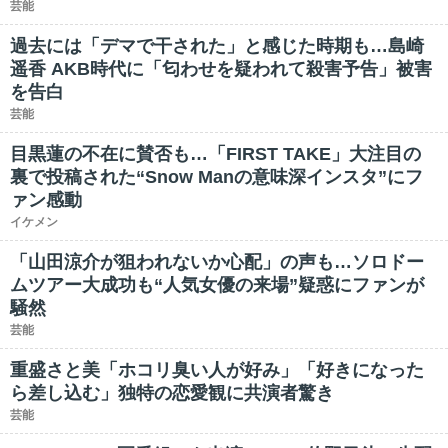
芸能
過去には「デマで干された」と感じた時期も…島崎
遥香 AKB時代に「匂わせを疑われて殺害予告」被害
を告白
芸能
目黒蓮の不在に賛否も…「FIRST TAKE」大注目の
裏で投稿された“Snow Manの意味深インスタ”にフ
ァン感動
イケメン
「山田涼介が狙われないか心配」の声も…ソロドー
ムツアー大成功も“人気女優の来場”疑惑にファンが
騒然
芸能
重盛さと美「ホコリ臭い人が好み」「好きになった
ら差し込む」独特の恋愛観に共演者驚き
芸能