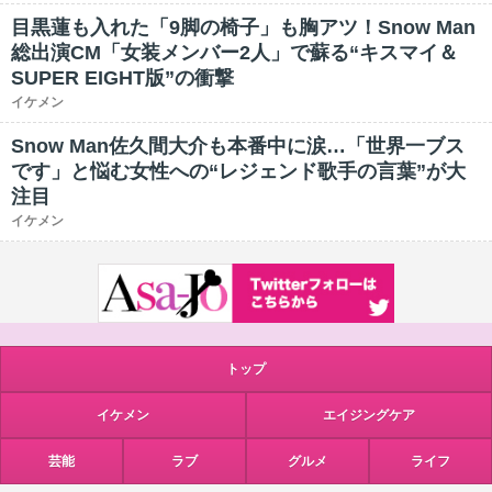
目黒蓮も入れた「9脚の椅子」も胸アツ！Snow Man
総出演CM「女装メンバー2人」で蘇る“キスマイ＆
SUPER EIGHT版”の衝撃
イケメン
Snow Man佐久間大介も本番中に涙…「世界一ブス
です」と悩む女性への“レジェンド歌手の言葉”が大
注目
イケメン
トップ
イケメン
エイジングケア
芸能
ラブ
グルメ
ライフ