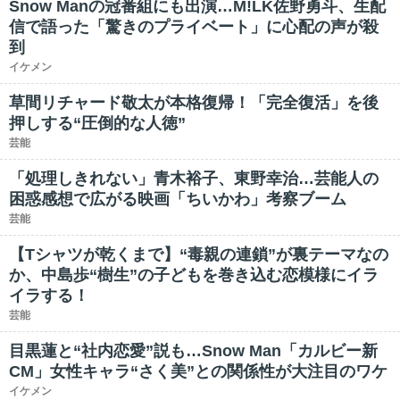
Snow Manの冠番組にも出演…M!LK佐野勇斗、生配
信で語った「驚きのプライベート」に心配の声が殺
到
イケメン
草間リチャード敬太が本格復帰！「完全復活」を後
押しする“圧倒的な人徳”
芸能
「処理しきれない」青木裕子、東野幸治…芸能人の
困惑感想で広がる映画「ちいかわ」考察ブーム
芸能
【Tシャツが乾くまで】“毒親の連鎖”が裏テーマなの
か、中島歩“樹生”の子どもを巻き込む恋模様にイラ
イラする！
芸能
目黒蓮と“社内恋愛”説も…Snow Man「カルビー新
CM」女性キャラ“さく美”との関係性が大注目のワケ
イケメン