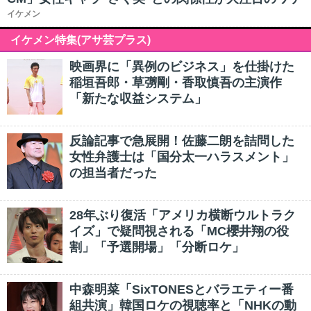
イケメン
イケメン特集(アサ芸プラス)
映画界に「異例のビジネス」を仕掛けた
稲垣吾郎・草彅剛・香取慎吾の主演作
「新たな収益システム」
反論記事で急展開！佐藤二朗を詰問した
女性弁護士は「国分太一ハラスメント」
の担当者だった
28年ぶり復活「アメリカ横断ウルトラク
イズ」で疑問視される「MC櫻井翔の役
割」「予選開場」「分断ロケ」
中森明菜「SixTONESとバラエティー番
組共演」韓国ロケの視聴率と「NHKの動