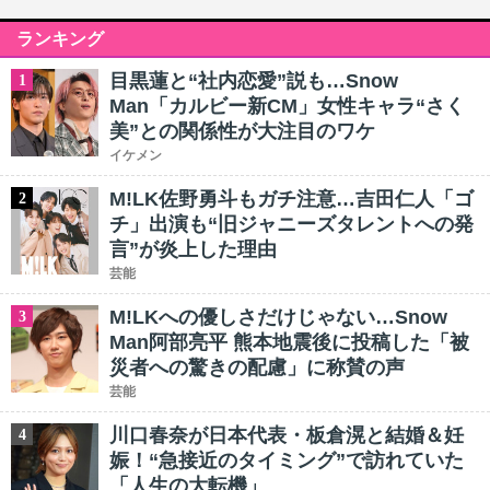
ランキング
目黒蓮と“社内恋愛”説も…Snow
1
Man「カルビー新CM」女性キャラ“さく
美”との関係性が大注目のワケ
イケメン
M!LK佐野勇斗もガチ注意…吉田仁人「ゴ
2
チ」出演も“旧ジャニーズタレントへの発
言”が炎上した理由
芸能
M!LKへの優しさだけじゃない…Snow
3
Man阿部亮平 熊本地震後に投稿した「被
災者への驚きの配慮」に称賛の声
芸能
川口春奈が日本代表・板倉滉と結婚＆妊
4
娠！“急接近のタイミング”で訪れていた
「人生の大転機」