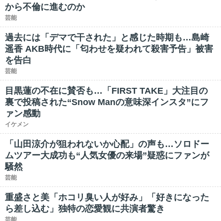
から不倫に進むのか
芸能
過去には「デマで干された」と感じた時期も…島崎
遥香 AKB時代に「匂わせを疑われて殺害予告」被害
を告白
芸能
目黒蓮の不在に賛否も…「FIRST TAKE」大注目の
裏で投稿された“Snow Manの意味深インスタ”にフ
ァン感動
イケメン
「山田涼介が狙われないか心配」の声も…ソロドー
ムツアー大成功も“人気女優の来場”疑惑にファンが
騒然
芸能
重盛さと美「ホコリ臭い人が好み」「好きになった
ら差し込む」独特の恋愛観に共演者驚き
芸能