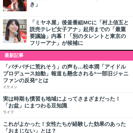
き」
「ミヤネ屋」後釜番組MCに「村上信五と
読売テレビ女子アナ」起用までの「最重
要議論」内幕！「別のタレントと東京の
フリーアナ」が候補に
最新記事
「バチバチに荒れそう」の声も…松本潤「アイドル
プロデュース始動」報道も懸念される“一部旧ジャニ
ファンの反発”とは
イケメン
実は時期も慣習も地域によってさまざまだった！
「お盆」にまつわる豆知識
ライフ
これがよかった！女性たちが経験した効果のあった
「おまじない」とは？