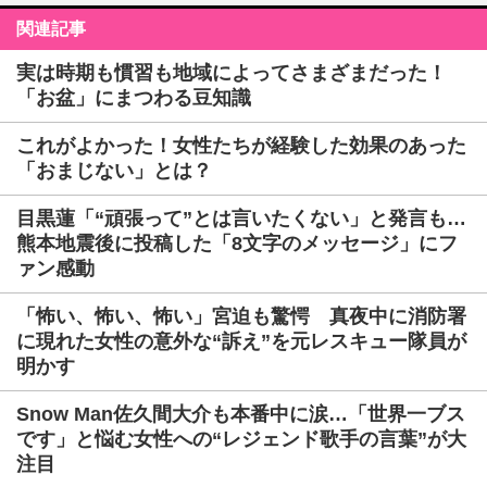
関連記事
実は時期も慣習も地域によってさまざまだった！
「お盆」にまつわる豆知識
これがよかった！女性たちが経験した効果のあった
「おまじない」とは？
目黒蓮「“頑張って”とは言いたくない」と発言も…
熊本地震後に投稿した「8文字のメッセージ」にフ
ァン感動
「怖い、怖い、怖い」宮迫も驚愕 真夜中に消防署
に現れた女性の意外な“訴え”を元レスキュー隊員が
明かす
Snow Man佐久間大介も本番中に涙…「世界一ブス
です」と悩む女性への“レジェンド歌手の言葉”が大
注目