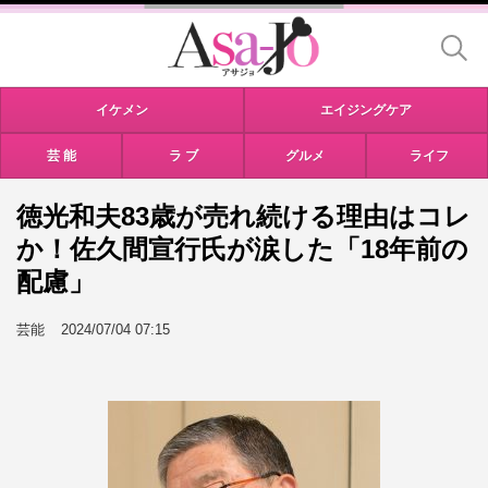
イケメン
エイジングケア
芸 能
ラ ブ
グルメ
ライフ
徳光和夫83歳が売れ続ける理由はコレ
か！佐久間宣行氏が涙した「18年前の
配慮」
芸能
2024/07/04 07:15