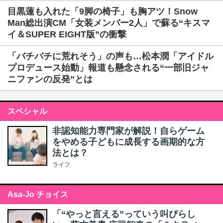
目黒蓮も入れた「9脚の椅子」も胸アツ！Snow
Man総出演CM「女装メンバー2人」で蘇る“キスマ
イ＆SUPER EIGHT版”の衝撃
「バチバチに荒れそう」の声も…松本潤「アイドル
プロデュース始動」報道も懸念される“一部旧ジャ
ニファンの反発”とは
スペシャル
非認知能力専門家が解説！自らゲーム
をやめる子どもに成長する画期的な方
法とは？
ライフ
Asa-Jo チョイス
「“やっと言える”っていう叫びらし