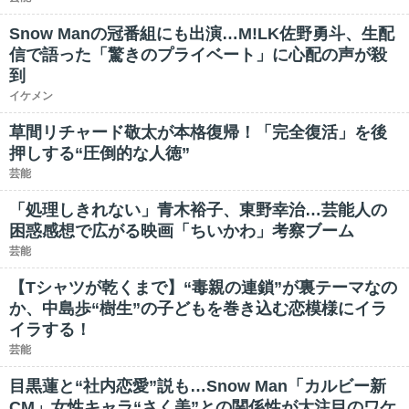
Snow Manの冠番組にも出演…M!LK佐野勇斗、生配
信で語った「驚きのプライベート」に心配の声が殺
到
イケメン
草間リチャード敬太が本格復帰！「完全復活」を後
押しする“圧倒的な人徳”
芸能
「処理しきれない」青木裕子、東野幸治…芸能人の
困惑感想で広がる映画「ちいかわ」考察ブーム
芸能
【Tシャツが乾くまで】“毒親の連鎖”が裏テーマなの
か、中島歩“樹生”の子どもを巻き込む恋模様にイラ
イラする！
芸能
目黒蓮と“社内恋愛”説も…Snow Man「カルビー新
CM」女性キャラ“さく美”との関係性が大注目のワケ