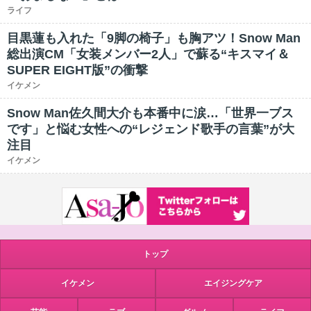
ライフ
目黒蓮も入れた「9脚の椅子」も胸アツ！Snow Man
総出演CM「女装メンバー2人」で蘇る“キスマイ＆
SUPER EIGHT版”の衝撃
イケメン
Snow Man佐久間大介も本番中に涙…「世界一ブス
です」と悩む女性への“レジェンド歌手の言葉”が大
注目
イケメン
トップ
イケメン
エイジングケア