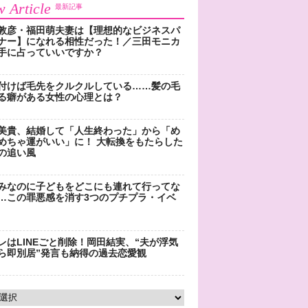
 Article
最新記事
敦彦・福田萌夫妻は【理想的なビジネスパ
ナー】になれる相性だった！／三田モニカ
手に占っていいですか？
付けば毛先をクルクルしている……髪の毛
る癖がある女性の心理とは？
美貴、結婚して「人生終わった」から「め
めちゃ運がいい」に！ 大転換をもたらした
の追い風
みなのに子どもをどこにも連れて行ってな
…この罪悪感を消す3つのプチプラ・イベ
レはLINEごと削除！岡田結実、“夫が浮気
ら即別居”発言も納得の過去恋愛観