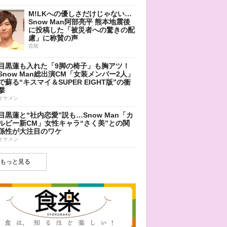
M!LKへの優しさだけじゃない…
Snow Man阿部亮平 熊本地震後
に投稿した「被災者への驚きの配
慮」に称賛の声
芸能
目黒蓮も入れた「9脚の椅子」も胸アツ！
Snow Man総出演CM「女装メンバー2人」
で蘇る“キスマイ＆SUPER EIGHT版”の衝
撃
イケメン
目黒蓮と“社内恋愛”説も…Snow Man「カ
ルビー新CM」女性キャラ“さく美”との関
係性が大注目のワケ
イケメン
もっと見る