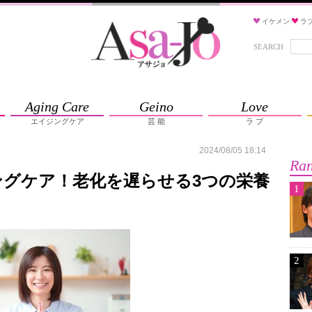
イケメン
ラ
SEARCH
Aging Care
Geino
Love
エイジングケア
芸 能
ラ ブ
2024/08/05 18:14
Ran
グケア！老化を遅らせる3つの栄養
1
2