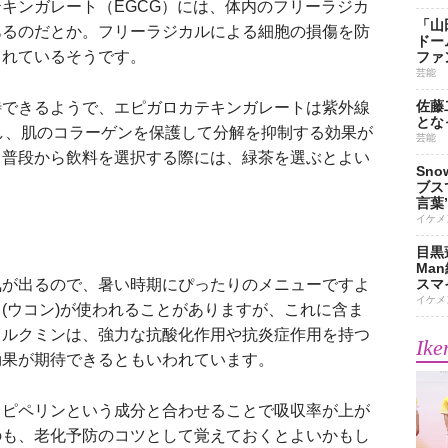
キンガレート（EGCG）には、体内のフリーラジカ
「山
あるのだとか。フリーラジカルによる細胞の損傷を防
ドー
されているそうです。
ファ
芸能
佐藤
できるようで、エピガロカテキンガレートは紫外線
とな
し、肌のコラーゲンを保護して分解を抑制する効果が
芸能
。普段から飲料を選択する際には、緑茶を選ぶとよい
Sn
ブス
言葉
イケメ
目黒
Ma
が出るので、暑い時期にぴったりのメニューですよ
スマイ
イケメ
(ウコン)が使われることがありますが、これに含ま
クルクミンは、強力な抗酸化作用や抗炎症作用を持つ
Ike
効果が期待できるともいわれています。
ピペリンという成分と合わせることで吸収率が上が
のも、老化予防のコツとして覚えておくとよいかもし