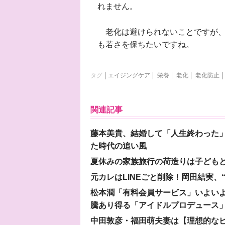
れません。
老化は避けられないことですが、
も若さを保ちたいですね。
タグ
エイジングケア
栄養
老化
老化防止
関連記事
藤本美貴、結婚して「人生終わった」
た時代の追い風
夏休みの家族旅行の荷造りは子ども
元カレはLINEごと削除！岡田結実
松本潤「有料会員サービス」いよいよオープ
騰あり得る「アイドルプロデュース
中田敦彦・福田萌夫妻は【理想的な