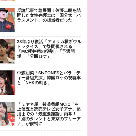
反論記事で急展開！佐藤二朗を詰
問した女性弁護士は「国分太一ハ
ラスメント」の担当者だった
28年ぶり復活「アメリカ横断ウル
トラクイズ」で疑問視される
「MC櫻井翔の役割」「予選開
場」「分断ロケ」
中森明菜「SixTONESとバラエテ
ィー番組共演」韓国ロケの視聴率
と「NHKの動き」
「ミヤネ屋」後釜番組MCに「村
上信五と読売テレビ女子アナ」起
用までの「最重要議論」内幕！
「別のタレントと東京のフリーア
ナ」が候補に