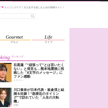
ブ
エイジングケア！大人女子を楽しむための情報サイト！
Gourmet
Life
グルメ
ライフ
king
ランキング
目黒蓮「“頑張って”とは言いたく
ない」と発言も…熊本地震後に投
稿した「8文字のメッセージ」に
ファン感動
イケメン
川口春奈が日本代表・板倉滉と結
婚＆妊娠！“急接近のタイミン
グ”で訪れていた「人生の大転
機」
芸能