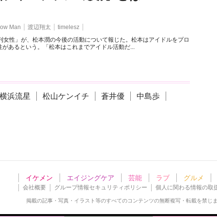
ow Man
渡辺翔太
timelesz
週刊女性」が、松本潤の今後の活動について報じた。松本はアイドルをプロ
があるという。「松本はこれまでアイドル活動だ...
横浜流星
松山ケンイチ
蒼井優
中島歩
イケメン
エイジングケア
芸能
ラブ
グルメ
会社概要
グループ情報セキュリティポリシー
個人に関わる情報の取
掲載の記事・写真・イラスト等の
すべてのコンテンツの無断複写・転載を禁じ