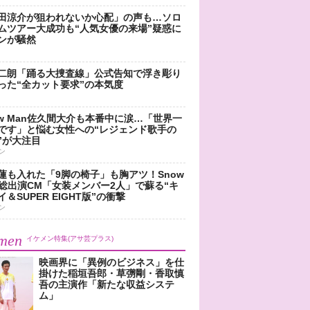
田涼介が狙われないか心配」の声も…ソロ
ムツアー大成功も“人気女優の来場”疑惑に
ンが騒然
二朗「踊る大捜査線」公式告知で浮き彫り
った“全カット要求”の本気度
ow Man佐久間大介も本番中に涙…「世界一
です」と悩む女性への“レジェンド歌手の
”が大注目
ン
蓮も入れた「9脚の椅子」も胸アツ！Snow
n総出演CM「女装メンバー2人」で蘇る“キ
＆SUPER EIGHT版”の衝撃
ン
men
イケメン特集(アサ芸プラス)
映画界に「異例のビジネス」を仕
掛けた稲垣吾郎・草彅剛・香取慎
吾の主演作「新たな収益システ
ム」