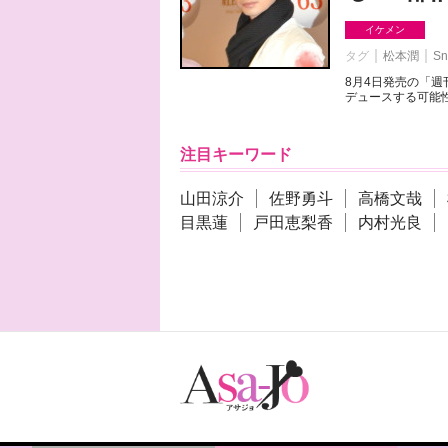
イケメン
タグ
松本潤
Sn
8月4日発売の「
デュースする可能性
注目キーワード
山田涼介
佐野勇斗
高橋文哉
目黒蓮
戸田恵梨香
内村光良