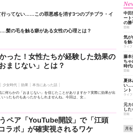
New
中田
て行ってない……この罪悪感を消す3つのプチプラ・イ
ート
の勝
芸能
……髪の毛を触る癖がある女性の心理とは？
気が
を触
ライフ
かった！女性たちが経験した効果の
藤本
ちゃ
おまじない」とは？
時代
芸能
夏休
少女時代
効果
本当にあった話
い…
ント
代に何らかの「おまじない」を信じたことがありますか？実際に効果が出
ライフ
いったものもあったかもしれませんね。今回は、女...
元カ
した
芸能
うペア「YouTube開設」で「江頭
とのコラボ」が確実視されるワケ