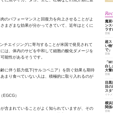
Re
肉のパフォーマンスと回復力を向上させることがよ
魔裟
もさまざまな効果が分かってきていて、近年はとくに
ンス
ラす
芸能
超ス
アンチエイジングに寄与することが米国で発見されて
い物
で」
ンには、体内のサビを中和して細胞の酸化ダメージを
芸能
る可能性があるそうです。
「M
白し
齢に伴う筋力低下(サルコペニア）を防ぐ効果も期待
大警
芸能
らあまり食べていない人は、積極的に取り入れるのが
目黒
目の
スタ
イケメ
（EGCG）
横浜
関係
が含まれていることがよく知られていますが、その
芸能