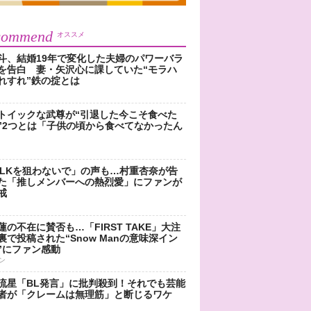
commend
オススメ
斗、結婚19年で変化した夫婦のパワーバラ
を告白 妻・矢沢心に課していた“モラハ
れすれ”鉄の掟とは
トイックな武尊が“引退した今こそ食べた
”2つとは「子供の頃から食べてなかったん
!LKを狙わないで」の声も…村重杏奈が告
た「推しメンバーへの熱烈愛」にファンが
戒
蓮の不在に賛否も…「FIRST TAKE」大注
裏で投稿された“Snow Manの意味深イン
”にファン感動
ン
流星「BL発言」に批判殺到！それでも芸能
者が「クレームは無理筋」と断じるワケ