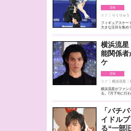
芸能
タグ
りくりゅう
フィギュアスケート
大きな注目を集めて
横浜流星
能関係者
ケ
芸能
タグ
横浜流星
横浜流星がファンク
る。7月下旬に行わ
「バチバ
イドルプ
る“一部