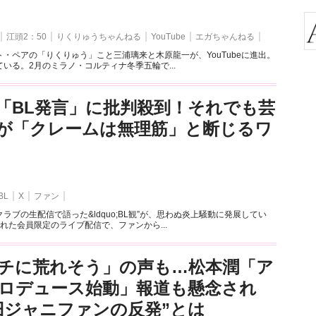
江頭2：50
りくりゅうちゃんねる
YouTube
エガちゃんねる
・ペアの「りくりゅう」こと三浦璃来と木原龍一が、YouTubeに進出。
いる。2月のミラノ・コルティナ冬季五輪で...
「BL発言」に批判殺到！それでも芸
が「クレームは無理筋」と断じるワ
BL
X
ファン
ラブの生配信で語った&ldquo;BL観”が、思わぬ炎上騒動に発展してい
れた会員限定のライブ配信で、ファンから...
チに荒れそう」の声も…松本潤「ア
ロデュース始動」報道も懸念され
旧ジャニファンの反発”とは