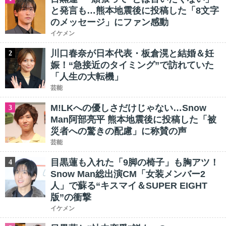
と発言も…熊本地震後に投稿した「8文字
のメッセージ」にファン感動
イケメン
川口春奈が日本代表・板倉滉と結婚＆妊
2
娠！“急接近のタイミング”で訪れていた
「人生の大転機」
芸能
M!LKへの優しさだけじゃない…Snow
3
Man阿部亮平 熊本地震後に投稿した「被
災者への驚きの配慮」に称賛の声
芸能
目黒蓮も入れた「9脚の椅子」も胸アツ！
4
Snow Man総出演CM「女装メンバー2
人」で蘇る“キスマイ＆SUPER EIGHT
版”の衝撃
イケメン