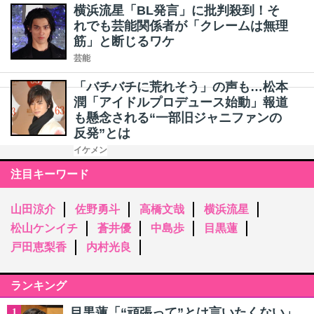
横浜流星「BL発言」に批判殺到！そ
れでも芸能関係者が「クレームは無理
筋」と断じるワケ
芸能
「バチバチに荒れそう」の声も…松本
潤「アイドルプロデュース始動」報道
も懸念される“一部旧ジャニファンの
反発”とは
イケメン
注目キーワード
山田涼介
佐野勇斗
高橋文哉
横浜流星
松山ケンイチ
蒼井優
中島歩
目黒蓮
戸田恵梨香
内村光良
ランキング
目黒蓮「“頑張って”とは言いたくない」
1