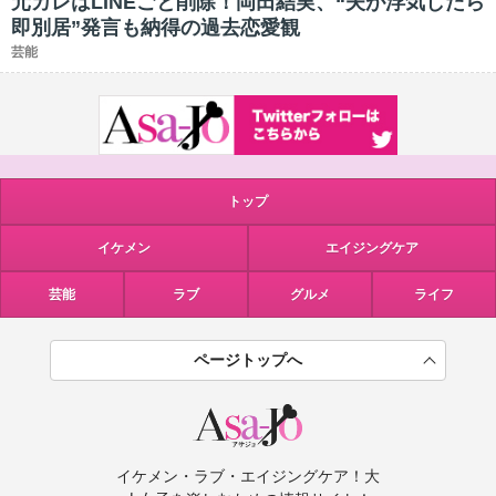
元カレはLINEごと削除！岡田結実、“夫が浮気したら
即別居”発言も納得の過去恋愛観
芸能
トップ
イケメン
エイジングケア
芸能
ラブ
グルメ
ライフ
ページトップへ
イケメン・ラブ・エイジングケア！大