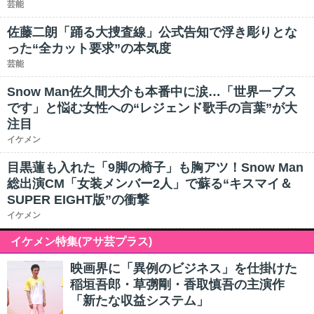
芸能
佐藤二朗「踊る大捜査線」公式告知で浮き彫りとな
った“全カット要求”の本気度
芸能
Snow Man佐久間大介も本番中に涙…「世界一ブス
です」と悩む女性への“レジェンド歌手の言葉”が大
注目
イケメン
目黒蓮も入れた「9脚の椅子」も胸アツ！Snow Man
総出演CM「女装メンバー2人」で蘇る“キスマイ＆
SUPER EIGHT版”の衝撃
イケメン
イケメン特集(アサ芸プラス)
映画界に「異例のビジネス」を仕掛けた
稲垣吾郎・草彅剛・香取慎吾の主演作
「新たな収益システム」