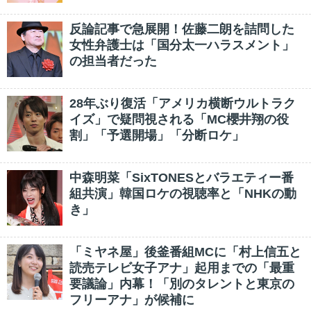
反論記事で急展開！佐藤二朗を詰問した
女性弁護士は「国分太一ハラスメント」
の担当者だった
28年ぶり復活「アメリカ横断ウルトラク
イズ」で疑問視される「MC櫻井翔の役
割」「予選開場」「分断ロケ」
中森明菜「SixTONESとバラエティー番
組共演」韓国ロケの視聴率と「NHKの動
き」
「ミヤネ屋」後釜番組MCに「村上信五と
読売テレビ女子アナ」起用までの「最重
要議論」内幕！「別のタレントと東京の
フリーアナ」が候補に