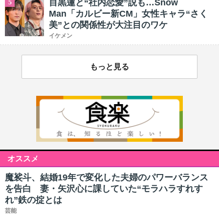
目黒蓮と“社内恋愛”説も…Snow
5
Man「カルビー新CM」女性キャラ“さく
美”との関係性が大注目のワケ
イケメン
もっと見る
オススメ
魔裟斗、結婚19年で変化した夫婦のパワーバランス
を告白 妻・矢沢心に課していた“モラハラすれす
れ”鉄の掟とは
芸能