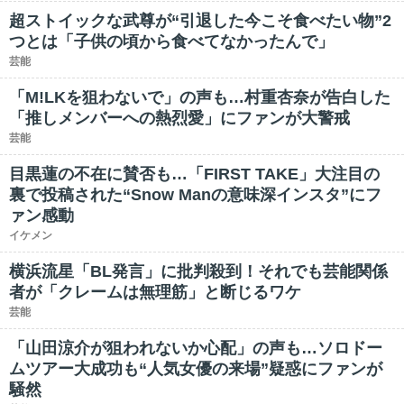
超ストイックな武尊が“引退した今こそ食べたい物”2
つとは「子供の頃から食べてなかったんで」
芸能
「M!LKを狙わないで」の声も…村重杏奈が告白した
「推しメンバーへの熱烈愛」にファンが大警戒
芸能
目黒蓮の不在に賛否も…「FIRST TAKE」大注目の
裏で投稿された“Snow Manの意味深インスタ”にフ
ァン感動
イケメン
横浜流星「BL発言」に批判殺到！それでも芸能関係
者が「クレームは無理筋」と断じるワケ
芸能
「山田涼介が狙われないか心配」の声も…ソロドー
ムツアー大成功も“人気女優の来場”疑惑にファンが
騒然