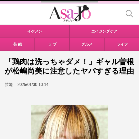
イケメン
エイジングケア
芸 能
ラ ブ
グルメ
ライフ
「鶏肉は洗っちゃダメ！」ギャル曽根
が松嶋尚美に注意したヤバすぎる理由
芸能
2025/01/30 10:14