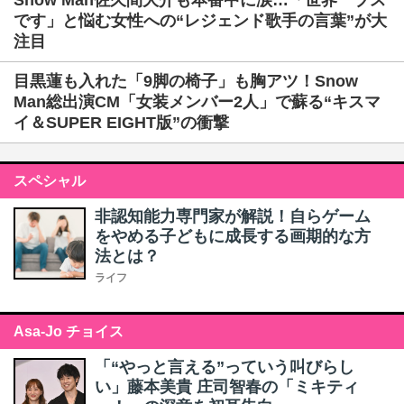
Snow Man佐久間大介も本番中に涙…「世界一ブス
です」と悩む女性への“レジェンド歌手の言葉”が大
注目
目黒蓮も入れた「9脚の椅子」も胸アツ！Snow
Man総出演CM「女装メンバー2人」で蘇る“キスマ
イ＆SUPER EIGHT版”の衝撃
スペシャル
非認知能力専門家が解説！自らゲーム
をやめる子どもに成長する画期的な方
法とは？
ライフ
Asa-Jo チョイス
「“やっと言える”っていう叫びらし
い」藤本美貴 庄司智春の「ミキティ