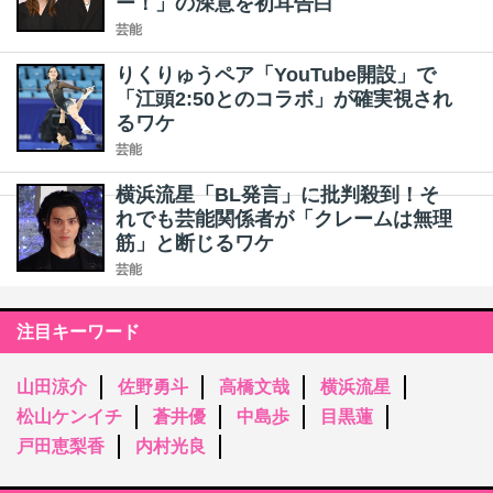
ー！」の深意を初耳告白
芸能
りくりゅうペア「YouTube開設」で
「江頭2:50とのコラボ」が確実視され
るワケ
芸能
横浜流星「BL発言」に批判殺到！そ
れでも芸能関係者が「クレームは無理
筋」と断じるワケ
芸能
注目キーワード
山田涼介
佐野勇斗
高橋文哉
横浜流星
松山ケンイチ
蒼井優
中島歩
目黒蓮
戸田恵梨香
内村光良