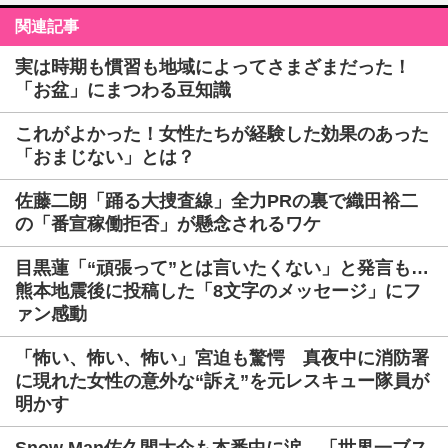
関連記事
実は時期も慣習も地域によってさまざまだった！
「お盆」にまつわる豆知識
これがよかった！女性たちが経験した効果のあった
「おまじない」とは？
佐藤二朗「踊る大捜査線」全力PRの裏で織田裕二
の「番宣稼働拒否」が懸念されるワケ
目黒蓮「“頑張って”とは言いたくない」と発言も…
熊本地震後に投稿した「8文字のメッセージ」にフ
ァン感動
「怖い、怖い、怖い」宮迫も驚愕 真夜中に消防署
に現れた女性の意外な“訴え”を元レスキュー隊員が
明かす