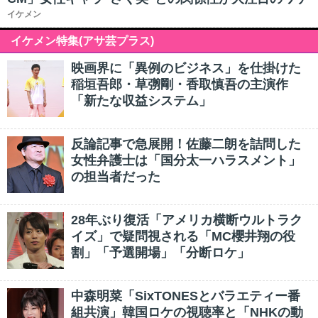
イケメン
イケメン特集(アサ芸プラス)
映画界に「異例のビジネス」を仕掛けた
稲垣吾郎・草彅剛・香取慎吾の主演作
「新たな収益システム」
反論記事で急展開！佐藤二朗を詰問した
女性弁護士は「国分太一ハラスメント」
の担当者だった
28年ぶり復活「アメリカ横断ウルトラク
イズ」で疑問視される「MC櫻井翔の役
割」「予選開場」「分断ロケ」
中森明菜「SixTONESとバラエティー番
組共演」韓国ロケの視聴率と「NHKの動