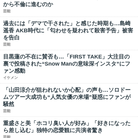
から不倫に進むのか
芸能
過去には「デマで干された」と感じた時期も…島崎
遥香 AKB時代に「匂わせを疑われて殺害予告」被害
を告白
芸能
目黒蓮の不在に賛否も…「FIRST TAKE」大注目の
裏で投稿された“Snow Manの意味深インスタ”にフ
ァン感動
イケメン
「山田涼介が狙われないか心配」の声も…ソロドー
ムツアー大成功も“人気女優の来場”疑惑にファンが
騒然
芸能
重盛さと美「ホコリ臭い人が好み」「好きになった
ら差し込む」独特の恋愛観に共演者驚き
芸能