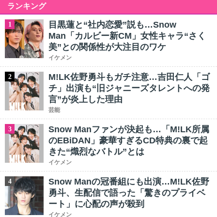
ランキング
目黒蓮と“社内恋愛”説も…Snow
1
Man「カルビー新CM」女性キャラ“さく
美”との関係性が大注目のワケ
イケメン
M!LK佐野勇斗もガチ注意…吉田仁人「ゴ
2
チ」出演も“旧ジャニーズタレントへの発
言”が炎上した理由
芸能
Snow Manファンが決起も…「M!LK所属
3
のEBiDAN」豪華すぎるCD特典の裏で起
きた“熾烈なバトル”とは
イケメン
Snow Manの冠番組にも出演…M!LK佐野
4
勇斗、生配信で語った「驚きのプライベ
ート」に心配の声が殺到
イケメン