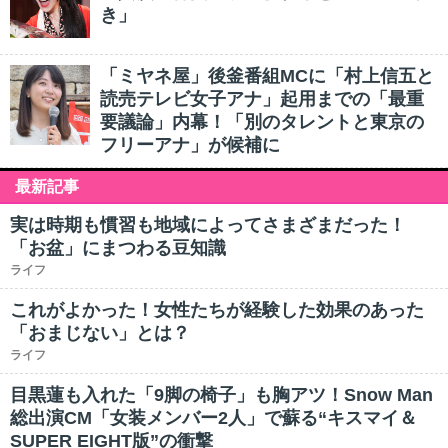
き」
「ミヤネ屋」後釜番組MCに「村上信五と
読売テレビ女子アナ」起用までの「最重
要議論」内幕！「別のタレントと東京の
フリーアナ」が候補に
最新記事
実は時期も慣習も地域によってさまざまだった！
「お盆」にまつわる豆知識
ライフ
これがよかった！女性たちが経験した効果のあった
「おまじない」とは？
ライフ
目黒蓮も入れた「9脚の椅子」も胸アツ！Snow Man
総出演CM「女装メンバー2人」で蘇る“キスマイ＆
SUPER EIGHT版”の衝撃