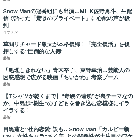
Snow Manの冠番組にも出演…M!LK佐野勇斗、生配
信で語った「驚きのプライベート」に心配の声が殺
到
イケメン
草間リチャード敬太が本格復帰！「完全復活」を後
押しする“圧倒的な人徳”
芸能
「処理しきれない」青木裕子、東野幸治…芸能人の
困惑感想で広がる映画「ちいかわ」考察ブーム
芸能
【Tシャツが乾くまで】“毒親の連鎖”が裏テーマなの
か、中島歩“樹生”の子どもを巻き込む恋模様にイラ
イラする！
芸能
目黒蓮と“社内恋愛”説も…Snow Man「カルビー新
CM」女性キャラ“さく美”との関係性が大注目のワケ