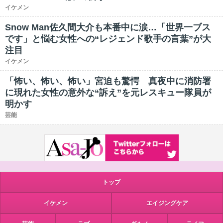
イケメン
Snow Man佐久間大介も本番中に涙…「世界一ブス
です」と悩む女性への“レジェンド歌手の言葉”が大
注目
イケメン
「怖い、怖い、怖い」宮迫も驚愕 真夜中に消防署
に現れた女性の意外な“訴え”を元レスキュー隊員が
明かす
芸能
トップ
イケメン
エイジングケア