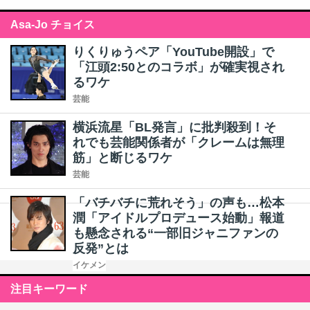
Asa-Jo チョイス
りくりゅうペア「YouTube開設」で
「江頭2:50とのコラボ」が確実視され
るワケ
芸能
横浜流星「BL発言」に批判殺到！そ
れでも芸能関係者が「クレームは無理
筋」と断じるワケ
芸能
「バチバチに荒れそう」の声も…松本
潤「アイドルプロデュース始動」報道
も懸念される“一部旧ジャニファンの
反発”とは
イケメン
注目キーワード