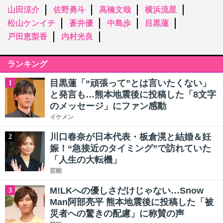
山田涼介
佐野勇斗
高橋文哉
横浜流星
松山ケンイチ
蒼井優
中島歩
目黒蓮
戸田恵梨香
内村光良
ランキング
目黒蓮「“頑張って”とは言いたくない」
1
と発言も…熊本地震後に投稿した「8文字
のメッセージ」にファン感動
イケメン
川口春奈が日本代表・板倉滉と結婚＆妊
2
娠！“急接近のタイミング”で訪れていた
「人生の大転機」
芸能
M!LKへの優しさだけじゃない…Snow
3
Man阿部亮平 熊本地震後に投稿した「被
災者への驚きの配慮」に称賛の声