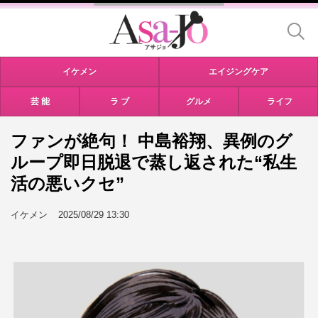
イケメン
エイジングケア
芸 能
ラ ブ
グルメ
ライフ
ファンが絶句！ 中島裕翔、異例のグ
ループ即日脱退で蒸し返された“私生
活の悪いクセ”
イケメン
2025/08/29 13:30