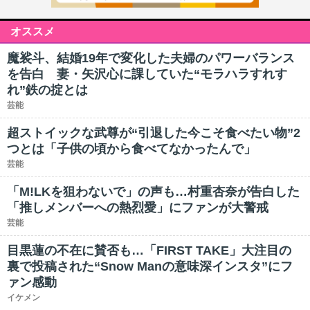
オススメ
魔裟斗、結婚19年で変化した夫婦のパワーバランス
を告白 妻・矢沢心に課していた“モラハラすれす
れ”鉄の掟とは
芸能
超ストイックな武尊が“引退した今こそ食べたい物”2
つとは「子供の頃から食べてなかったんで」
芸能
「M!LKを狙わないで」の声も…村重杏奈が告白した
「推しメンバーへの熱烈愛」にファンが大警戒
芸能
目黒蓮の不在に賛否も…「FIRST TAKE」大注目の
裏で投稿された“Snow Manの意味深インスタ”にフ
ァン感動
イケメン