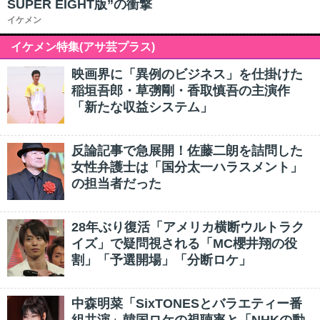
SUPER EIGHT版”の衝撃
イケメン
イケメン特集(アサ芸プラス)
映画界に「異例のビジネス」を仕掛けた
稲垣吾郎・草彅剛・香取慎吾の主演作
「新たな収益システム」
反論記事で急展開！佐藤二朗を詰問した
女性弁護士は「国分太一ハラスメント」
の担当者だった
28年ぶり復活「アメリカ横断ウルトラク
イズ」で疑問視される「MC櫻井翔の役
割」「予選開場」「分断ロケ」
中森明菜「SixTONESとバラエティー番