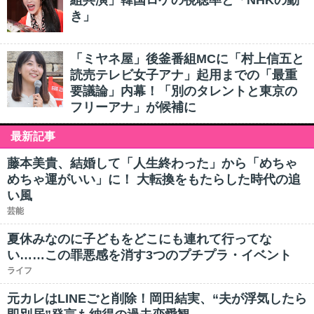
組共演」韓国ロケの視聴率と「NHKの動
き」
「ミヤネ屋」後釜番組MCに「村上信五と
読売テレビ女子アナ」起用までの「最重
要議論」内幕！「別のタレントと東京の
フリーアナ」が候補に
最新記事
藤本美貴、結婚して「人生終わった」から「めちゃ
めちゃ運がいい」に！ 大転換をもたらした時代の追
い風
芸能
夏休みなのに子どもをどこにも連れて行ってな
い……この罪悪感を消す3つのプチプラ・イベント
ライフ
元カレはLINEごと削除！岡田結実、“夫が浮気したら