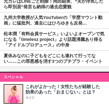
元カレはLINEごと削除！岡田結実、“夫が浮気した
ら即別居”発言も納得の過去恋愛観
九州大学教授が人気YouTuberの「学歴マウント動
画」に猛批判、過去にはひろゆきも反発…
松本潤「有料会員サービス」いよいよオープンで気
になる「timelesz project」より話題沸騰あり得る
「アイドルプロデュース」の中身
夏休みなのに子どもをどこにも連れて行ってな
い……この罪悪感を消す3つのプチプラ・イベント
スペシャル
これがよかった！女性たちが経験した
効果のあった「おまじない」とは？
ライフ