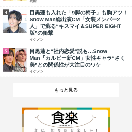
芸能
目黒蓮も入れた「9脚の椅子」も胸アツ！
4
Snow Man総出演CM「女装メンバー2
人」で蘇る“キスマイ＆SUPER EIGHT
版”の衝撃
イケメン
目黒蓮と“社内恋愛”説も…Snow
5
Man「カルビー新CM」女性キャラ“さく
美”との関係性が大注目のワケ
イケメン
もっと見る