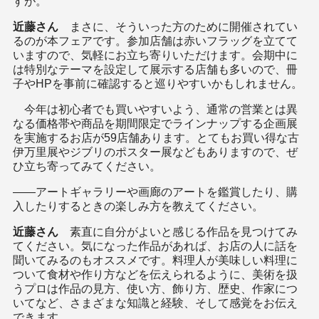
すが。
近藤さん
まさに、そういった方のために開催されてい
るのが本フェアです。参加店舗は赤いフラッグを立てて
いますので、気軽にお立ち寄りいただけます。会期中に
は特別なテーマを設定して展示する店舗も多いので、冊
子やHPを事前に確認すると巡りやすいかもしれません。
今年は初心者でも買いやすいよう、通常の営業とは異
なる価格帯や商品を期間限定でラインナップする企画展
を実施するお店が59店舗あります。とてもお買い得な古
伊万里展やジブリのポスター展などもありますので、ぜ
ひ立ち寄ってみてください。
――アートギャラリーや画廊のアートを鑑賞したり、購
入したりするときの楽しみ方を教えてください。
近藤さん
素直に自分がよいと感じる作品を見つけてみ
てください。気になった作品があれば、お店の人に話を
聞いてみるのもオススメです。料理人が美味しい料理に
ついて食材や作り方などを伝えられるように、美術を扱
うプロは作品の見方、使い方、飾り方、歴史、作家につ
いてなど、さまざまな知識と経験、そして感覚をお伝え
できます。