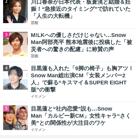
川口春奈が日本代表・板倉滉と結婚＆妊
2
娠！“急接近のタイミング”で訪れていた
「人生の大転機」
芸能
M!LKへの優しさだけじゃない…Snow
3
Man阿部亮平 熊本地震後に投稿した「被
災者への驚きの配慮」に称賛の声
芸能
目黒蓮も入れた「9脚の椅子」も胸アツ！
4
Snow Man総出演CM「女装メンバー2
人」で蘇る“キスマイ＆SUPER EIGHT
版”の衝撃
イケメン
目黒蓮と“社内恋愛”説も…Snow
5
Man「カルビー新CM」女性キャラ“さく
美”との関係性が大注目のワケ
イケメン