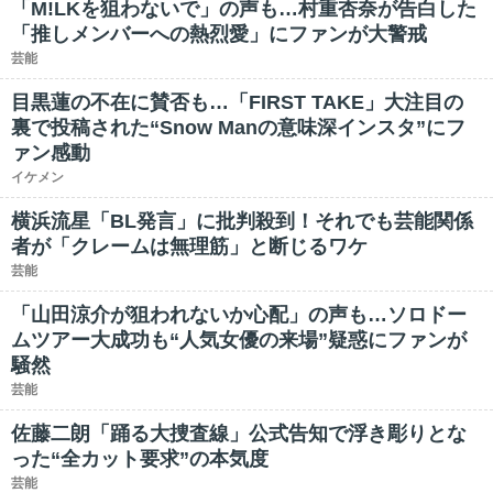
「M!LKを狙わないで」の声も…村重杏奈が告白した
「推しメンバーへの熱烈愛」にファンが大警戒
芸能
目黒蓮の不在に賛否も…「FIRST TAKE」大注目の
裏で投稿された“Snow Manの意味深インスタ”にフ
ァン感動
イケメン
横浜流星「BL発言」に批判殺到！それでも芸能関係
者が「クレームは無理筋」と断じるワケ
芸能
「山田涼介が狙われないか心配」の声も…ソロドー
ムツアー大成功も“人気女優の来場”疑惑にファンが
騒然
芸能
佐藤二朗「踊る大捜査線」公式告知で浮き彫りとな
った“全カット要求”の本気度
芸能