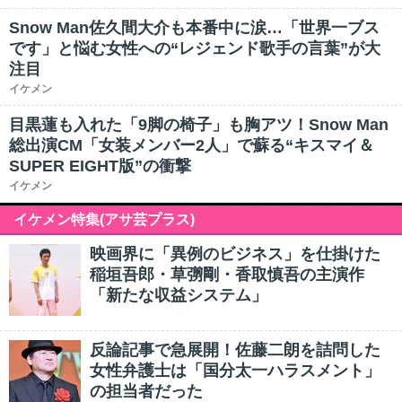
Snow Man佐久間大介も本番中に涙…「世界一ブス
です」と悩む女性への“レジェンド歌手の言葉”が大
注目
イケメン
目黒蓮も入れた「9脚の椅子」も胸アツ！Snow Man
総出演CM「女装メンバー2人」で蘇る“キスマイ＆
SUPER EIGHT版”の衝撃
イケメン
イケメン特集(アサ芸プラス)
映画界に「異例のビジネス」を仕掛けた
稲垣吾郎・草彅剛・香取慎吾の主演作
「新たな収益システム」
反論記事で急展開！佐藤二朗を詰問した
女性弁護士は「国分太一ハラスメント」
の担当者だった