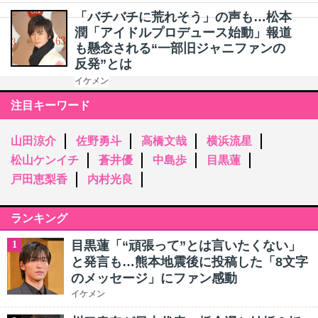
「バチバチに荒れそう」の声も…松本
潤「アイドルプロデュース始動」報道
も懸念される“一部旧ジャニファンの
反発”とは
イケメン
注目キーワード
山田涼介
佐野勇斗
高橋文哉
横浜流星
松山ケンイチ
蒼井優
中島歩
目黒蓮
戸田恵梨香
内村光良
ランキング
目黒蓮「“頑張って”とは言いたくない」
1
と発言も…熊本地震後に投稿した「8文字
のメッセージ」にファン感動
イケメン