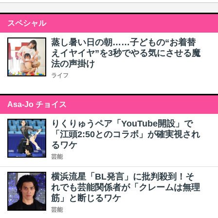
スペシャル
蒸し暑い日の朝……子どもの“お着替
えイヤイヤ”を3秒でやる気にさせる魔
法の声掛け
ライフ
Asa-Jo チョイス
りくりゅうペア「YouTube開設」で
「江頭2:50とのコラボ」が確実視され
るワケ
芸能
横浜流星「BL発言」に批判殺到！そ
れでも芸能関係者が「クレームは無理
筋」と断じるワケ
芸能