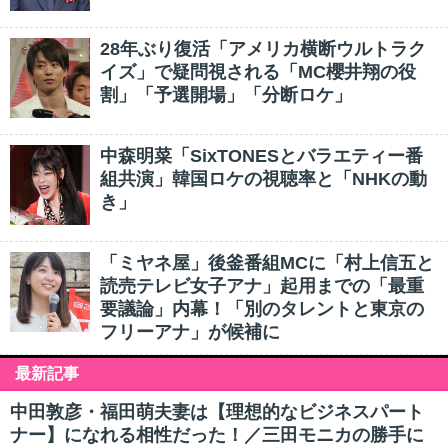
28年ぶり復活「アメリカ横断ウルトラク
イズ」で疑問視される「MC櫻井翔の役
割」「予選開場」「分断ロケ」
中森明菜「SixTONESとバラエティー番
組共演」韓国ロケの視聴率と「NHKの動
き」
「ミヤネ屋」後釜番組MCに「村上信五と
読売テレビ女子アナ」起用までの「最重
要議論」内幕！「別のタレントと東京の
フリーアナ」が候補に
最新記事
中田敦彦・福田萌夫妻は【理想的なビジネスパート
ナー】になれる相性だった！／三田モニカの勝手に