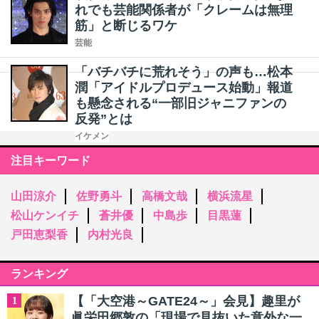
れでも芸能関係者が「クレームは無理
筋」と断じるワケ
芸能
「バチバチに荒れそう」の声も…松本
潤「アイドルプロデュース始動」報道
も懸念される“一部旧ジャニファンの
反発”とは
イケメン
注目キーワード
山田涼介
佐野勇斗
高橋文哉
横浜流星
松山ケンイチ
蒼井優
中島歩
目黒蓮
戸田恵梨香
内村光良
ランキング
【「大空港～GATE24～」会見】趣里が
1
眞栄田郷敦の「現場で見抜いた意外な一