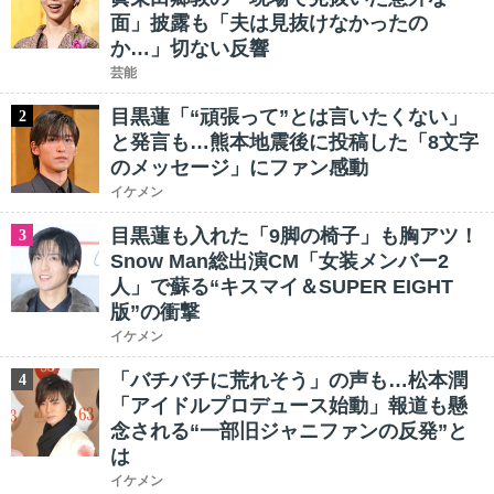
面」披露も「夫は見抜けなかったの
か…」切ない反響
芸能
目黒蓮「“頑張って”とは言いたくない」
2
と発言も…熊本地震後に投稿した「8文字
のメッセージ」にファン感動
イケメン
目黒蓮も入れた「9脚の椅子」も胸アツ！
3
Snow Man総出演CM「女装メンバー2
人」で蘇る“キスマイ＆SUPER EIGHT
版”の衝撃
イケメン
「バチバチに荒れそう」の声も…松本潤
4
「アイドルプロデュース始動」報道も懸
念される“一部旧ジャニファンの反発”と
は
イケメン