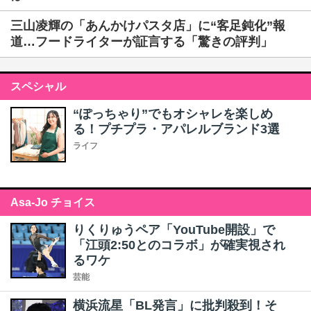
三山凌輝の「あんかけパスタ店」に“客足鈍化”報
道…フードライターが証言する「驚きの評判」
スペシャル
“ぽっちゃり”でもオシャレを楽しめ
る！プチプラ・アパレルブランド3選
ライフ
Asa-Jo チョイス
りくりゅうペア「YouTube開設」で
「江頭2:50とのコラボ」が確実視され
るワケ
芸能
横浜流星「BL発言」に批判殺到！そ