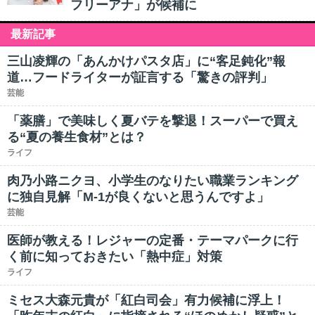
フリーアナ」が候補に
最新記事
三山凌輝の「あんかけパスタ店」に“客足鈍化”報
道…フードライターが証言する「驚きの評判」
芸能
「薬膳」で美味しく夏バテを撃退！スーパーで買え
る“夏の養生食材”とは？
ライフ
肉乃小路ニクヨ、小学生のなりたい職業ランキング
に独自見解「M-1が良くないと思うんですよ」
芸能
医師が教える！レジャーの定番・テーマパークに行
く前に知っておきたい「熱中症」対策
ライフ
ミセス大森元貴が「紅白司会」有力候補に浮上！