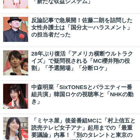
「新たな収益システム」
反論記事で急展開！佐藤二朗を詰問した
女性弁護士は「国分太一ハラスメント」
の担当者だった
28年ぶり復活「アメリカ横断ウルトラク
イズ」で疑問視される「MC櫻井翔の役
割」「予選開場」「分断ロケ」
中森明菜「SixTONESとバラエティー番
組共演」韓国ロケの視聴率と「NHKの動
き」
「ミヤネ屋」後釜番組MCに「村上信五と
読売テレビ女子アナ」起用までの「最重
要議論」内幕！「別のタレントと東京の