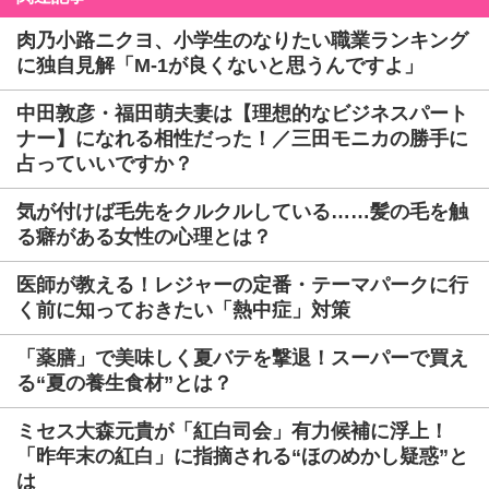
肉乃小路ニクヨ、小学生のなりたい職業ランキング
に独自見解「M-1が良くないと思うんですよ」
中田敦彦・福田萌夫妻は【理想的なビジネスパート
ナー】になれる相性だった！／三田モニカの勝手に
占っていいですか？
気が付けば毛先をクルクルしている……髪の毛を触
る癖がある女性の心理とは？
医師が教える！レジャーの定番・テーマパークに行
く前に知っておきたい「熱中症」対策
「薬膳」で美味しく夏バテを撃退！スーパーで買え
る“夏の養生食材”とは？
ミセス大森元貴が「紅白司会」有力候補に浮上！
「昨年末の紅白」に指摘される“ほのめかし疑惑”と
は