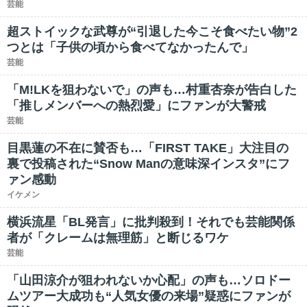
芸能
超ストイックな武尊が“引退した今こそ食べたい物”2
つとは「子供の頃から食べてなかったんで」
芸能
「M!LKを狙わないで」の声も…村重杏奈が告白した
「推しメンバーへの熱烈愛」にファンが大警戒
芸能
目黒蓮の不在に賛否も…「FIRST TAKE」大注目の
裏で投稿された“Snow Manの意味深インスタ”にフ
ァン感動
イケメン
横浜流星「BL発言」に批判殺到！それでも芸能関係
者が「クレームは無理筋」と断じるワケ
芸能
「山田涼介が狙われないか心配」の声も…ソロドー
ムツアー大成功も“人気女優の来場”疑惑にファンが