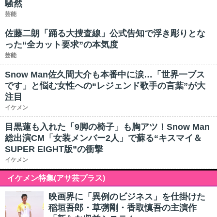
騒然
芸能
佐藤二朗「踊る大捜査線」公式告知で浮き彫りとな
った“全カット要求”の本気度
芸能
Snow Man佐久間大介も本番中に涙…「世界一ブス
です」と悩む女性への“レジェンド歌手の言葉”が大
注目
イケメン
目黒蓮も入れた「9脚の椅子」も胸アツ！Snow Man
総出演CM「女装メンバー2人」で蘇る“キスマイ＆
SUPER EIGHT版”の衝撃
イケメン
イケメン特集(アサ芸プラス)
映画界に「異例のビジネス」を仕掛けた
稲垣吾郎・草彅剛・香取慎吾の主演作