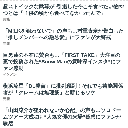
超ストイックな武尊が“引退した今こそ食べたい物”2
つとは「子供の頃から食べてなかったんで」
芸能
「M!LKを狙わないで」の声も…村重杏奈が告白した
「推しメンバーへの熱烈愛」にファンが大警戒
芸能
目黒蓮の不在に賛否も…「FIRST TAKE」大注目の
裏で投稿された“Snow Manの意味深インスタ”にフ
ァン感動
イケメン
横浜流星「BL発言」に批判殺到！それでも芸能関係
者が「クレームは無理筋」と断じるワケ
芸能
「山田涼介が狙われないか心配」の声も…ソロドー
ムツアー大成功も“人気女優の来場”疑惑にファンが
騒然