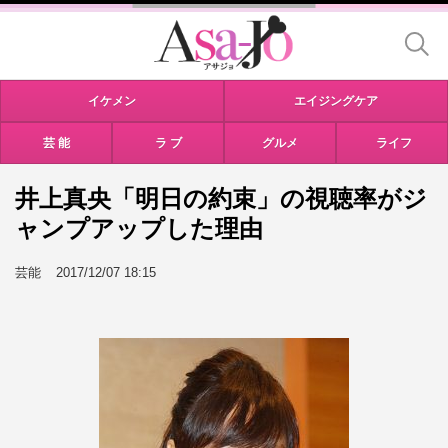
イケメン
エイジングケア
芸 能
ラ ブ
グルメ
ライフ
井上真央「明日の約束」の視聴率がジ
ャンプアップした理由
芸能
2017/12/07 18:15