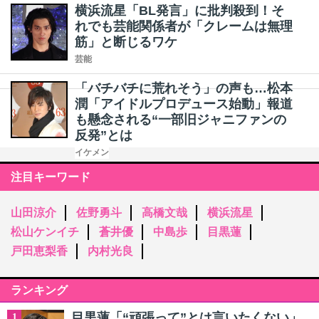
横浜流星「BL発言」に批判殺到！そ
れでも芸能関係者が「クレームは無理
筋」と断じるワケ
芸能
「バチバチに荒れそう」の声も…松本
潤「アイドルプロデュース始動」報道
も懸念される“一部旧ジャニファンの
反発”とは
イケメン
注目キーワード
山田涼介
佐野勇斗
高橋文哉
横浜流星
松山ケンイチ
蒼井優
中島歩
目黒蓮
戸田恵梨香
内村光良
ランキング
目黒蓮「“頑張って”とは言いたくない」
1