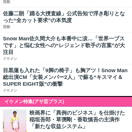
芸能
佐藤二朗「踊る大捜査線」公式告知で浮き彫りとな
った“全カット要求”の本気度
芸能
Snow Man佐久間大介も本番中に涙…「世界一ブス
です」と悩む女性への“レジェンド歌手の言葉”が大
注目
イケメン
目黒蓮も入れた「9脚の椅子」も胸アツ！Snow Man
総出演CM「女装メンバー2人」で蘇る“キスマイ＆
SUPER EIGHT版”の衝撃
イケメン
イケメン特集(アサ芸プラス)
映画界に「異例のビジネス」を仕掛けた
稲垣吾郎・草彅剛・香取慎吾の主演作
「新たな収益システム」