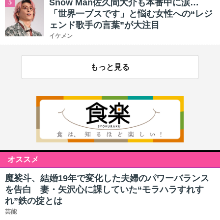
Snow Man佐久間大介も本番中に涙…
5
「世界一ブスです」と悩む女性への“レジ
ェンド歌手の言葉”が大注目
イケメン
もっと見る
オススメ
魔裟斗、結婚19年で変化した夫婦のパワーバランス
を告白 妻・矢沢心に課していた“モラハラすれす
れ”鉄の掟とは
芸能