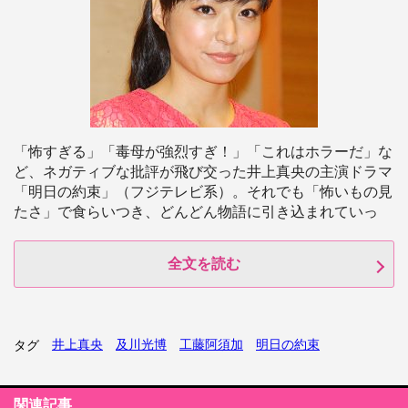
「怖すぎる」「毒母が強烈すぎ！」「これはホラーだ」な
ど、ネガティブな批評が飛び交った井上真央の主演ドラマ
「明日の約束」（フジテレビ系）。それでも「怖いもの見
たさ」で食らいつき、どんどん物語に引き込まれていっ
全文を読む
井上真央
及川光博
工藤阿須加
明日の約束
タグ
関連記事