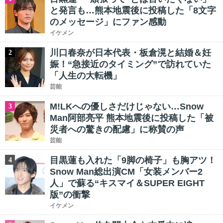
と発言も…熊本地震後に投稿した「8文字
のメッセージ」にファン感動
イケメン
川口春奈が日本代表・板倉滉と結婚＆妊
2
娠！“急接近のタイミング”で訪れていた
「人生の大転機」
芸能
M!LKへの優しさだけじゃない…Snow
3
Man阿部亮平 熊本地震後に投稿した「被
災者への驚きの配慮」に称賛の声
芸能
目黒蓮も入れた「9脚の椅子」も胸アツ！
4
Snow Man総出演CM「女装メンバー2
人」で蘇る“キスマイ＆SUPER EIGHT
版”の衝撃
イケメン