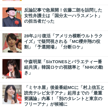
反論記事で急展開！佐藤二朗を詰問した
女性弁護士は「国分太一ハラスメント」
の担当者だった
28年ぶり復活「アメリカ横断ウルトラク
イズ」で疑問視される「MC櫻井翔の役
割」「予選開場」「分断ロケ」
中森明菜「SixTONESとバラエティー番
組共演」韓国ロケの視聴率と「NHKの動
き」
「ミヤネ屋」後釜番組MCに「村上信五と
読売テレビ女子アナ」起用までの「最重
要議論」内幕！「別のタレントと東京の
フリーアナ」が候補に