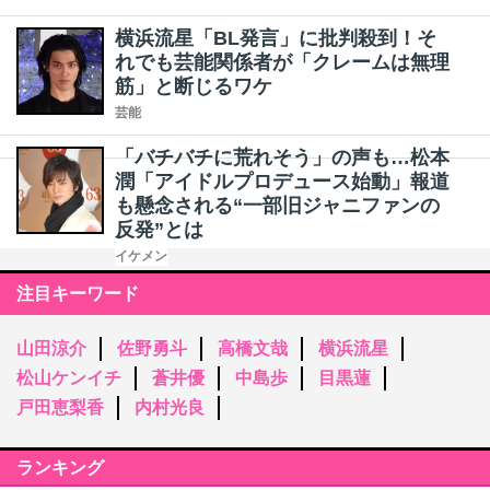
横浜流星「BL発言」に批判殺到！そ
れでも芸能関係者が「クレームは無理
筋」と断じるワケ
芸能
「バチバチに荒れそう」の声も…松本
潤「アイドルプロデュース始動」報道
も懸念される“一部旧ジャニファンの
反発”とは
イケメン
注目キーワード
山田涼介
佐野勇斗
高橋文哉
横浜流星
松山ケンイチ
蒼井優
中島歩
目黒蓮
戸田恵梨香
内村光良
ランキング