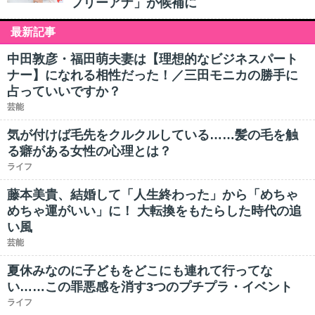
フリーアナ」が候補に
最新記事
中田敦彦・福田萌夫妻は【理想的なビジネスパート
ナー】になれる相性だった！／三田モニカの勝手に
占っていいですか？
芸能
気が付けば毛先をクルクルしている……髪の毛を触
る癖がある女性の心理とは？
ライフ
藤本美貴、結婚して「人生終わった」から「めちゃ
めちゃ運がいい」に！ 大転換をもたらした時代の追
い風
芸能
夏休みなのに子どもをどこにも連れて行ってな
い……この罪悪感を消す3つのプチプラ・イベント
ライフ