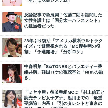
「新たな収益システム」
反論記事で急展開！佐藤二朗を詰問した
女性弁護士は「国分太一ハラスメント」
の担当者だった
28年ぶり復活「アメリカ横断ウルトラク
イズ」で疑問視される「MC櫻井翔の役
割」「予選開場」「分断ロケ」
中森明菜「SixTONESとバラエティー番
組共演」韓国ロケの視聴率と「NHKの動
き」
「ミヤネ屋」後釜番組MCに「村上信五と
読売テレビ女子アナ」起用までの「最重
要議論」内幕！「別のタレントと東京の