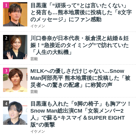
目黒蓮「“頑張って”とは言いたくない」
1
と発言も…熊本地震後に投稿した「8文字
のメッセージ」にファン感動
イケメン
川口春奈が日本代表・板倉滉と結婚＆妊
2
娠！“急接近のタイミング”で訪れていた
「人生の大転機」
芸能
M!LKへの優しさだけじゃない…Snow
3
Man阿部亮平 熊本地震後に投稿した「被
災者への驚きの配慮」に称賛の声
芸能
目黒蓮も入れた「9脚の椅子」も胸アツ！
4
Snow Man総出演CM「女装メンバー2
人」で蘇る“キスマイ＆SUPER EIGHT
版”の衝撃
イケメン