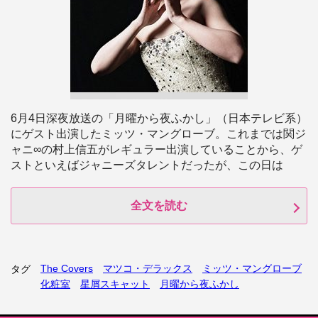
6月4日深夜放送の「月曜から夜ふかし」（日本テレビ系）
にゲスト出演したミッツ・マングローブ。これまでは関ジ
ャニ∞の村上信五がレギュラー出演していることから、ゲ
ストといえばジャニーズタレントだったが、この日は
全文を読む
The Covers
マツコ・デラックス
ミッツ・マングローブ
タグ
化粧室
星屑スキャット
月曜から夜ふかし