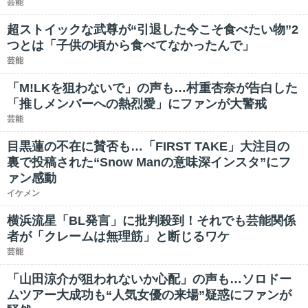
芸能
超ストイックな武尊が“引退した今こそ食べたい物”2
つとは「子供の頃から食べてなかったんで」
芸能
「M!LKを狙わないで」の声も…村重杏奈が告白した
「推しメンバーへの熱烈愛」にファンが大警戒
芸能
目黒蓮の不在に賛否も…「FIRST TAKE」大注目の
裏で投稿された“Snow Manの意味深インスタ”にフ
ァン感動
イケメン
横浜流星「BL発言」に批判殺到！それでも芸能関係
者が「クレームは無理筋」と断じるワケ
芸能
「山田涼介が狙われないか心配」の声も…ソロドー
ムツアー大成功も“人気女優の来場”疑惑にファンが