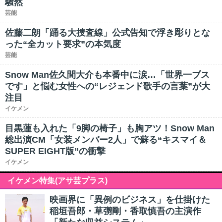
騒然
芸能
佐藤二朗「踊る大捜査線」公式告知で浮き彫りとな
った“全カット要求”の本気度
芸能
Snow Man佐久間大介も本番中に涙…「世界一ブス
です」と悩む女性への“レジェンド歌手の言葉”が大
注目
イケメン
目黒蓮も入れた「9脚の椅子」も胸アツ！Snow Man
総出演CM「女装メンバー2人」で蘇る“キスマイ＆
SUPER EIGHT版”の衝撃
イケメン
イケメン特集(アサ芸プラス)
映画界に「異例のビジネス」を仕掛けた
稲垣吾郎・草彅剛・香取慎吾の主演作