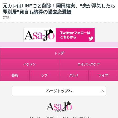
元カレはLINEごと削除！岡田結実、“夫が浮気したら
即別居”発言も納得の過去恋愛観
芸能
トップ
イケメン
エイジングケア
芸能
ラブ
グルメ
ライフ
ページトップへ