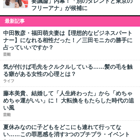
要議論」内幕！「別のタレントと東京の
フリーアナ」が候補に
最新記事
中田敦彦・福田萌夫妻は【理想的なビジネスパート
ナー】になれる相性だった！／三田モニカの勝手に
占っていいですか？
芸能
気が付けば毛先をクルクルしている……髪の毛を触
る癖がある女性の心理とは？
ライフ
藤本美貴、結婚して「人生終わった」から「めちゃ
めちゃ運がいい」に！ 大転換をもたらした時代の追
い風
芸能
夏休みなのに子どもをどこにも連れて行ってな
い……この罪悪感を消す3つのプチプラ・イベント