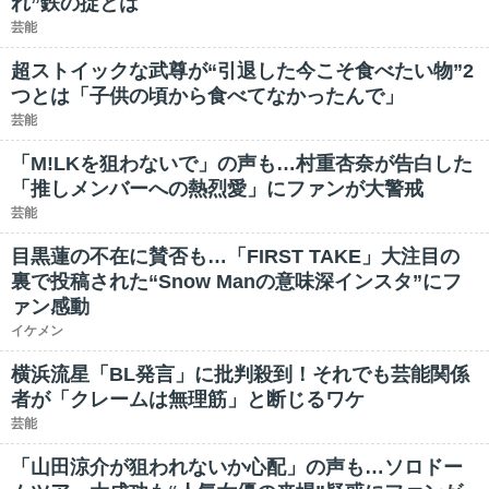
れ”鉄の掟とは
芸能
超ストイックな武尊が“引退した今こそ食べたい物”2
つとは「子供の頃から食べてなかったんで」
芸能
「M!LKを狙わないで」の声も…村重杏奈が告白した
「推しメンバーへの熱烈愛」にファンが大警戒
芸能
目黒蓮の不在に賛否も…「FIRST TAKE」大注目の
裏で投稿された“Snow Manの意味深インスタ”にフ
ァン感動
イケメン
横浜流星「BL発言」に批判殺到！それでも芸能関係
者が「クレームは無理筋」と断じるワケ
芸能
「山田涼介が狙われないか心配」の声も…ソロドー