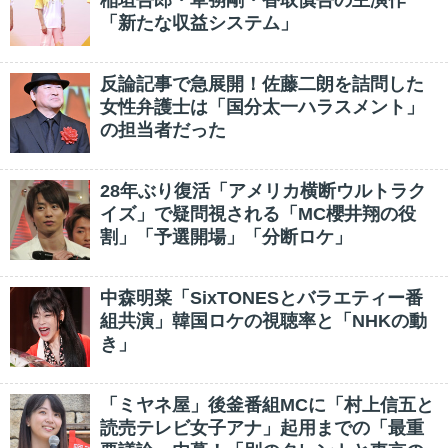
稲垣吾郎・草彅剛・香取慎吾の主演作
「新たな収益システム」
反論記事で急展開！佐藤二朗を詰問した
女性弁護士は「国分太一ハラスメント」
の担当者だった
28年ぶり復活「アメリカ横断ウルトラク
イズ」で疑問視される「MC櫻井翔の役
割」「予選開場」「分断ロケ」
中森明菜「SixTONESとバラエティー番
組共演」韓国ロケの視聴率と「NHKの動
き」
「ミヤネ屋」後釜番組MCに「村上信五と
読売テレビ女子アナ」起用までの「最重