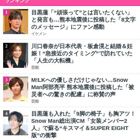
ランキング
目黒蓮「“頑張って”とは言いたくない」
1
と発言も…熊本地震後に投稿した「8文字
のメッセージ」にファン感動
イケメン
川口春奈が日本代表・板倉滉と結婚＆妊
2
娠！“急接近のタイミング”で訪れていた
「人生の大転機」
芸能
M!LKへの優しさだけじゃない…Snow
3
Man阿部亮平 熊本地震後に投稿した「被
災者への驚きの配慮」に称賛の声
芸能
目黒蓮も入れた「9脚の椅子」も胸アツ！
4
Snow Man総出演CM「女装メンバー2
人」で蘇る“キスマイ＆SUPER EIGHT
版”の衝撃