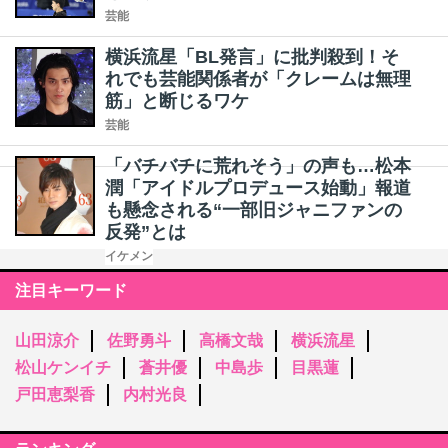
芸能
横浜流星「BL発言」に批判殺到！そ
れでも芸能関係者が「クレームは無理
筋」と断じるワケ
芸能
「バチバチに荒れそう」の声も…松本
潤「アイドルプロデュース始動」報道
も懸念される“一部旧ジャニファンの
反発”とは
イケメン
注目キーワード
山田涼介
佐野勇斗
高橋文哉
横浜流星
松山ケンイチ
蒼井優
中島歩
目黒蓮
戸田恵梨香
内村光良