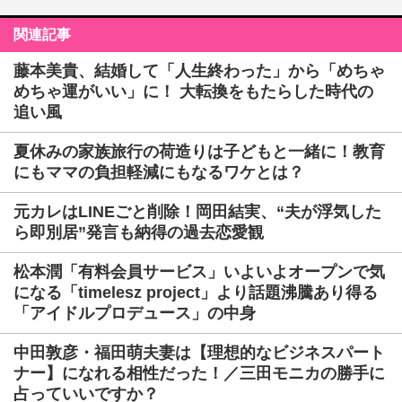
関連記事
藤本美貴、結婚して「人生終わった」から「めちゃ
めちゃ運がいい」に！ 大転換をもたらした時代の
追い風
夏休みの家族旅行の荷造りは子どもと一緒に！教育
にもママの負担軽減にもなるワケとは？
元カレはLINEごと削除！岡田結実、“夫が浮気した
ら即別居”発言も納得の過去恋愛観
松本潤「有料会員サービス」いよいよオープンで気
になる「timelesz project」より話題沸騰あり得る
「アイドルプロデュース」の中身
中田敦彦・福田萌夫妻は【理想的なビジネスパート
ナー】になれる相性だった！／三田モニカの勝手に
占っていいですか？