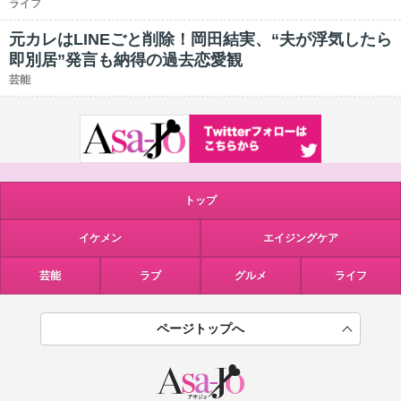
ライフ
元カレはLINEごと削除！岡田結実、“夫が浮気したら
即別居”発言も納得の過去恋愛観
芸能
トップ
イケメン
エイジングケア
芸能
ラブ
グルメ
ライフ
ページトップへ