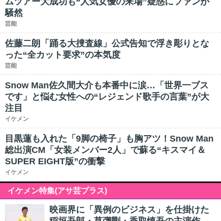
ムツアー大成功も“人気女優の来場”疑惑にファンが
騒然
芸能
佐藤二朗「踊る大捜査線」公式告知で浮き彫りとな
った“全カット要求”の本気度
芸能
Snow Man佐久間大介も本番中に涙…「世界一ブス
です」と悩む女性への“レジェンド歌手の言葉”が大
注目
イケメン
目黒蓮も入れた「9脚の椅子」も胸アツ！Snow Man
総出演CM「女装メンバー2人」で蘇る“キスマイ＆
SUPER EIGHT版”の衝撃
イケメン
イケメン特集(アサ芸プラス)
映画界に「異例のビジネス」を仕掛けた