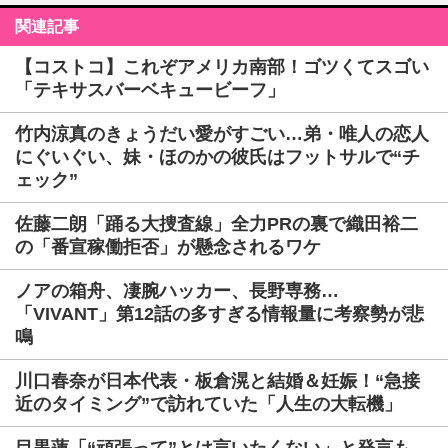
関連記事
【コストコ】これぞアメリカ南部！ゴツくてスゴい
「テキサスバーベキュービーフ」
竹内涼真のきょうだい愛がすごい…弟・唯人の恋人
にぐいぐい、妹・ほのかの彼氏はフットサルで“チ
ェック”
佐藤二朗「踊る大捜査線」全力PRの裏で織田裕二
の「番宣稼働拒否」が懸念されるワケ
ノアの箱舟、凄腕ハッカー、長野専務…
「VIVANT」第12話の多すぎる情報量に考察勢が悲
鳴
川口春奈が日本代表・板倉滉と結婚＆妊娠！“急接
近のタイミング”で訪れていた「人生の大転機」