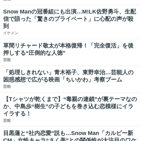
Snow Manの冠番組にも出演…M!LK佐野勇斗、生配
信で語った「驚きのプライベート」に心配の声が殺
到
イケメン
草間リチャード敬太が本格復帰！「完全復活」を後
押しする“圧倒的な人徳”
芸能
「処理しきれない」青木裕子、東野幸治…芸能人の
困惑感想で広がる映画「ちいかわ」考察ブーム
芸能
【Tシャツが乾くまで】“毒親の連鎖”が裏テーマなの
か、中島歩“樹生”の子どもを巻き込む恋模様にイラ
イラする！
芸能
目黒蓮と“社内恋愛”説も…Snow Man「カルビー新
CM」女性キャラ“さく美”との関係性が大注目のワケ