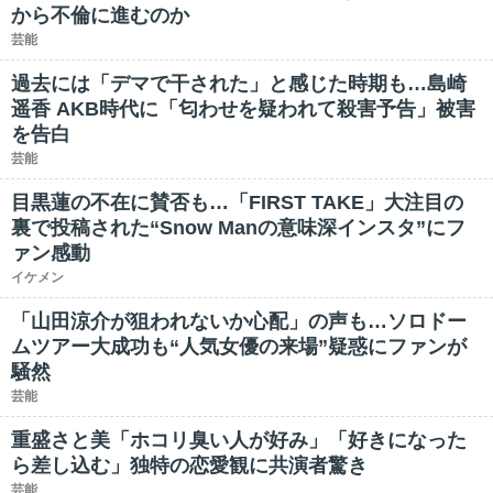
から不倫に進むのか
芸能
過去には「デマで干された」と感じた時期も…島崎
遥香 AKB時代に「匂わせを疑われて殺害予告」被害
を告白
芸能
目黒蓮の不在に賛否も…「FIRST TAKE」大注目の
裏で投稿された“Snow Manの意味深インスタ”にフ
ァン感動
イケメン
「山田涼介が狙われないか心配」の声も…ソロドー
ムツアー大成功も“人気女優の来場”疑惑にファンが
騒然
芸能
重盛さと美「ホコリ臭い人が好み」「好きになった
ら差し込む」独特の恋愛観に共演者驚き
芸能