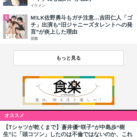
イケメン
M!LK佐野勇斗もガチ注意…吉田仁人「ゴ
5
チ」出演も“旧ジャニーズタレントへの発
言”が炎上した理由
芸能
もっと見る
オススメ
【Tシャツが乾くまで】蒼井優“咲子”が中島歩“樹
生”に「頭コツン」したのは不倫ではないのか、これ