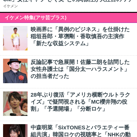
イケメン
イケメン特集(アサ芸プラス)
映画界に「異例のビジネス」を仕掛けた
稲垣吾郎・草彅剛・香取慎吾の主演作
「新たな収益システム」
反論記事で急展開！佐藤二朗を詰問した
女性弁護士は「国分太一ハラスメント」
の担当者だった
28年ぶり復活「アメリカ横断ウルトラク
イズ」で疑問視される「MC櫻井翔の役
割」「予選開場」「分断ロケ」
中森明菜「SixTONESとバラエティー番
組共演」韓国ロケの視聴率と「NHKの動