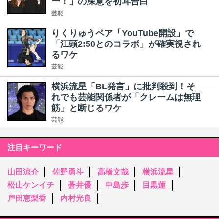
ー！」の深意を初耳告白
芸能
りくりゅうペア「YouTube開設」で
「江頭2:50とのコラボ」が確実視され
るワケ
芸能
横浜流星「BL発言」に批判殺到！そ
れでも芸能関係者が「クレームは無理
筋」と断じるワケ
芸能
注目キーワード
山田涼介
佐野勇斗
高橋文哉
横浜流星
松山ケンイチ
蒼井優
中島歩
目黒蓮
戸田恵梨香
内村光良