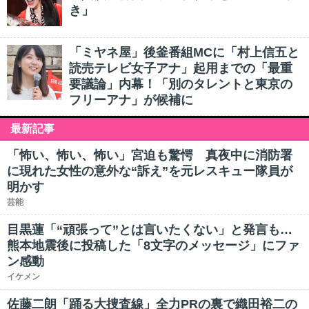
き」
「ミヤネ屋」後釜番組MCに「村上信五と
読売テレビ女子アナ」起用までの「最重
要議論」内幕！「別のタレントと東京の
フリーアナ」が候補に
最新記事
「怖い、怖い、怖い」宮迫も驚愕 真夜中に消防署
に現れた女性の意外な“訴え”を元レスキュー隊員が
明かす
芸能
目黒蓮「“頑張って”とは言いたくない」と発言も…
熊本地震後に投稿した「8文字のメッセージ」にファ
ン感動
イケメン
佐藤二朗「踊る大捜査線」全力PRの裏で織田裕二の