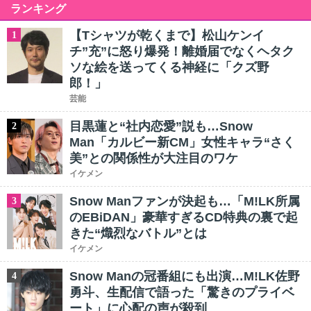
ランキング
【Tシャツが乾くまで】松山ケンイ
1
チ”充”に怒り爆発！離婚届でなくヘタク
ソな絵を送ってくる神経に「クズ野
郎！」
芸能
目黒蓮と“社内恋愛”説も…Snow
2
Man「カルビー新CM」女性キャラ“さく
美”との関係性が大注目のワケ
イケメン
Snow Manファンが決起も…「M!LK所属
3
のEBiDAN」豪華すぎるCD特典の裏で起
きた“熾烈なバトル”とは
イケメン
Snow Manの冠番組にも出演…M!LK佐野
4
勇斗、生配信で語った「驚きのプライベ
ート」に心配の声が殺到