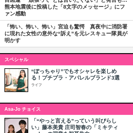
目黒蓮「“頑張って”とは言いたくない」と発言も…
熊本地震後に投稿した「8文字のメッセージ」にフ
ァン感動
「怖い、怖い、怖い」宮迫も驚愕 真夜中に消防署
に現れた女性の意外な“訴え”を元レスキュー隊員が
明かす
スペシャル
“ぽっちゃり”でもオシャレを楽しめ
る！プチプラ・アパレルブランド3選
ライフ
Asa-Jo チョイス
「“やっと言える”っていう叫びらし
い」藤本美貴 庄司智春の「ミキティ