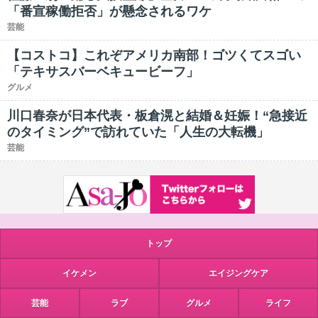
「番宣稼働拒否」が懸念されるワケ
芸能
【コストコ】これぞアメリカ南部！ゴツくてスゴい
「テキサスバーベキュービーフ」
グルメ
川口春奈が日本代表・板倉滉と結婚＆妊娠！“急接近
のタイミング”で訪れていた「人生の大転機」
芸能
トップ
イケメン
エイジングケア
芸能
ラブ
グルメ
ライフ