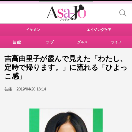
イケメン
エイジングケア
芸 能
ラ ブ
グルメ
ライフ
吉高由里子が霞んで見えた「わたし、
定時で帰ります。」に流れる「ひよっ
こ感」
芸能
2019/04/20 18:14