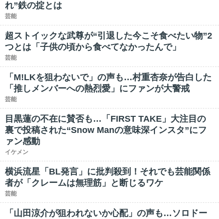
れ”鉄の掟とは
芸能
超ストイックな武尊が“引退した今こそ食べたい物”2
つとは「子供の頃から食べてなかったんで」
芸能
「M!LKを狙わないで」の声も…村重杏奈が告白した
「推しメンバーへの熱烈愛」にファンが大警戒
芸能
目黒蓮の不在に賛否も…「FIRST TAKE」大注目の
裏で投稿された“Snow Manの意味深インスタ”にフ
ァン感動
イケメン
横浜流星「BL発言」に批判殺到！それでも芸能関係
者が「クレームは無理筋」と断じるワケ
芸能
「山田涼介が狙われないか心配」の声も…ソロドー