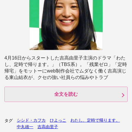
4月16日からスタートした吉高由里子主演のドラマ「わた
し、定時で帰ります。」（TBS系）。「残業ゼロ」「定時
帰宅」をモットーにweb制作会社でムダなく働く吉高演じ
る東山結衣が、クセの強い社員らの悩みやトラブ
全文を読む
シシド・カフカ
ひよっこ
わたし、定時で帰ります。
タグ
中丸雄一
吉高由里子