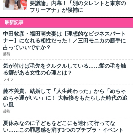
要議論」内幕！「別のタレントと東京の
フリーアナ」が候補に
最新記事
中田敦彦・福田萌夫妻は【理想的なビジネスパート
ナー】になれる相性だった！／三田モニカの勝手に
占っていいですか？
芸能
気が付けば毛先をクルクルしている……髪の毛を触
る癖がある女性の心理とは？
ライフ
藤本美貴、結婚して「人生終わった」から「めちゃ
めちゃ運がいい」に！ 大転換をもたらした時代の追
い風
芸能
夏休みなのに子どもをどこにも連れて行ってな
い……この罪悪感を消す3つのプチプラ・イベント