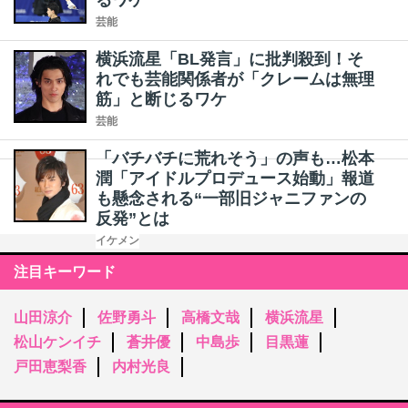
るワケ
芸能
横浜流星「BL発言」に批判殺到！そ
れでも芸能関係者が「クレームは無理
筋」と断じるワケ
芸能
「バチバチに荒れそう」の声も…松本
潤「アイドルプロデュース始動」報道
も懸念される“一部旧ジャニファンの
反発”とは
イケメン
注目キーワード
山田涼介
佐野勇斗
高橋文哉
横浜流星
松山ケンイチ
蒼井優
中島歩
目黒蓮
戸田恵梨香
内村光良