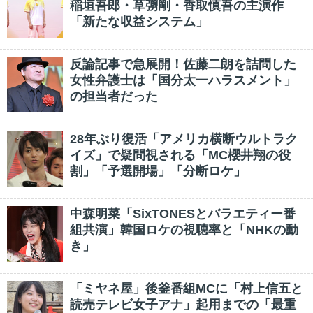
稲垣吾郎・草彅剛・香取慎吾の主演作
「新たな収益システム」
反論記事で急展開！佐藤二朗を詰問した
女性弁護士は「国分太一ハラスメント」
の担当者だった
28年ぶり復活「アメリカ横断ウルトラク
イズ」で疑問視される「MC櫻井翔の役
割」「予選開場」「分断ロケ」
中森明菜「SixTONESとバラエティー番
組共演」韓国ロケの視聴率と「NHKの動
き」
「ミヤネ屋」後釜番組MCに「村上信五と
読売テレビ女子アナ」起用までの「最重