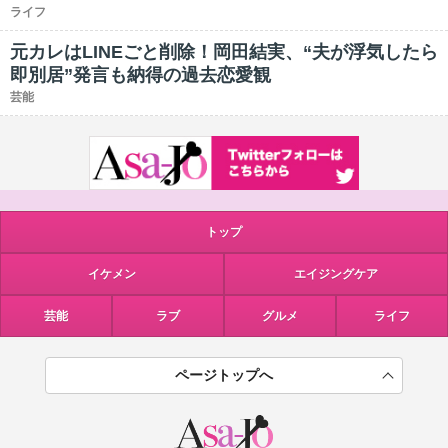
ライフ
元カレはLINEごと削除！岡田結実、“夫が浮気したら
即別居”発言も納得の過去恋愛観
芸能
トップ
イケメン
エイジングケア
芸能
ラブ
グルメ
ライフ
ページトップへ