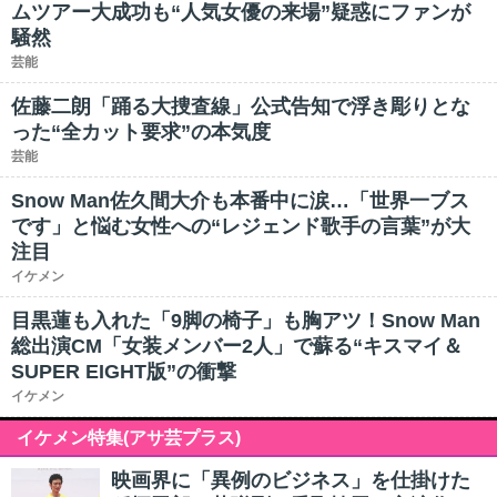
ムツアー大成功も“人気女優の来場”疑惑にファンが
騒然
芸能
佐藤二朗「踊る大捜査線」公式告知で浮き彫りとな
った“全カット要求”の本気度
芸能
Snow Man佐久間大介も本番中に涙…「世界一ブス
です」と悩む女性への“レジェンド歌手の言葉”が大
注目
イケメン
目黒蓮も入れた「9脚の椅子」も胸アツ！Snow Man
総出演CM「女装メンバー2人」で蘇る“キスマイ＆
SUPER EIGHT版”の衝撃
イケメン
イケメン特集(アサ芸プラス)
映画界に「異例のビジネス」を仕掛けた