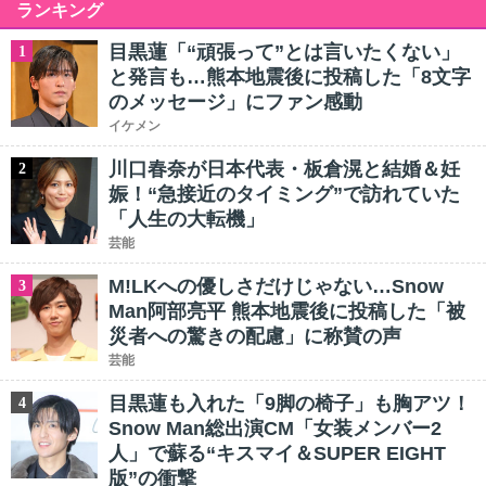
ランキング
目黒蓮「“頑張って”とは言いたくない」
1
と発言も…熊本地震後に投稿した「8文字
のメッセージ」にファン感動
イケメン
川口春奈が日本代表・板倉滉と結婚＆妊
2
娠！“急接近のタイミング”で訪れていた
「人生の大転機」
芸能
M!LKへの優しさだけじゃない…Snow
3
Man阿部亮平 熊本地震後に投稿した「被
災者への驚きの配慮」に称賛の声
芸能
目黒蓮も入れた「9脚の椅子」も胸アツ！
4
Snow Man総出演CM「女装メンバー2
人」で蘇る“キスマイ＆SUPER EIGHT
版”の衝撃