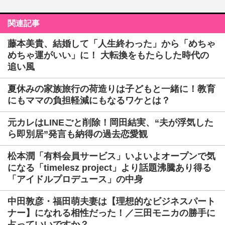
関連記事
藤本美貴、結婚して「人生終わった」から「めちゃ
めちゃ運がいい」に！ 大転換をもたらした時代の
追い風
夏休みの家族旅行の荷造りは子どもと一緒に！教育
にもママの負担軽減にもなるワケとは？
元カレはLINEごと削除！岡田結実、“夫が浮気した
ら即別居”発言も納得の過去恋愛観
松本潤「有料会員サービス」いよいよオープンで気
になる「timelesz project」より話題沸騰あり得る
「アイドルプロデュース」の中身
中田敦彦・福田萌夫妻は【理想的なビジネスパート
ナー】になれる相性だった！／三田モニカの勝手に
占っていいですか？