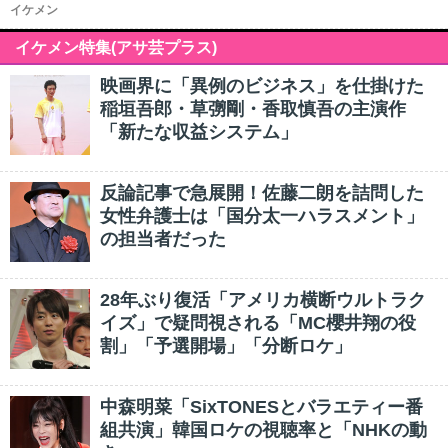
イケメン
イケメン特集(アサ芸プラス)
映画界に「異例のビジネス」を仕掛けた
稲垣吾郎・草彅剛・香取慎吾の主演作
「新たな収益システム」
反論記事で急展開！佐藤二朗を詰問した
女性弁護士は「国分太一ハラスメント」
の担当者だった
28年ぶり復活「アメリカ横断ウルトラク
イズ」で疑問視される「MC櫻井翔の役
割」「予選開場」「分断ロケ」
中森明菜「SixTONESとバラエティー番
組共演」韓国ロケの視聴率と「NHKの動