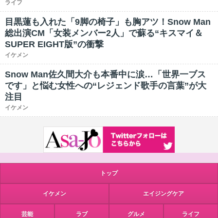
ライフ
目黒蓮も入れた「9脚の椅子」も胸アツ！Snow Man
総出演CM「女装メンバー2人」で蘇る“キスマイ＆
SUPER EIGHT版”の衝撃
イケメン
Snow Man佐久間大介も本番中に涙…「世界一ブス
です」と悩む女性への“レジェンド歌手の言葉”が大
注目
イケメン
トップ
イケメン
エイジングケア
芸能
ラブ
グルメ
ライフ