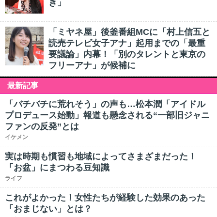
き」
「ミヤネ屋」後釜番組MCに「村上信五と
読売テレビ女子アナ」起用までの「最重
要議論」内幕！「別のタレントと東京の
フリーアナ」が候補に
最新記事
「バチバチに荒れそう」の声も…松本潤「アイドル
プロデュース始動」報道も懸念される“一部旧ジャニ
ファンの反発”とは
イケメン
実は時期も慣習も地域によってさまざまだった！
「お盆」にまつわる豆知識
ライフ
これがよかった！女性たちが経験した効果のあった
「おまじない」とは？