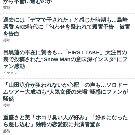
から不倫に進むのか
芸能
過去には「デマで干された」と感じた時期も…島崎
遥香 AKB時代に「匂わせを疑われて殺害予告」被害
を告白
芸能
目黒蓮の不在に賛否も…「FIRST TAKE」大注目の
裏で投稿された“Snow Manの意味深インスタ”にフ
ァン感動
イケメン
「山田涼介が狙われないか心配」の声も…ソロドー
ムツアー大成功も“人気女優の来場”疑惑にファンが
騒然
芸能
重盛さと美「ホコリ臭い人が好み」「好きになった
ら差し込む」独特の恋愛観に共演者驚き
芸能