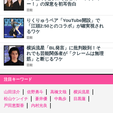
ー！」の深意を初耳告白
芸能
りくりゅうペア「YouTube開設」で
「江頭2:50とのコラボ」が確実視され
るワケ
芸能
横浜流星「BL発言」に批判殺到！そ
れでも芸能関係者が「クレームは無理
筋」と断じるワケ
芸能
注目キーワード
山田涼介
佐野勇斗
高橋文哉
横浜流星
松山ケンイチ
蒼井優
中島歩
目黒蓮
戸田恵梨香
内村光良