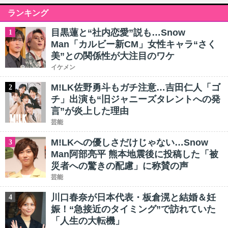
ランキング
目黒蓮と“社内恋愛”説も…Snow
1
Man「カルビー新CM」女性キャラ“さく
美”との関係性が大注目のワケ
イケメン
M!LK佐野勇斗もガチ注意…吉田仁人「ゴ
2
チ」出演も“旧ジャニーズタレントへの発
言”が炎上した理由
芸能
M!LKへの優しさだけじゃない…Snow
3
Man阿部亮平 熊本地震後に投稿した「被
災者への驚きの配慮」に称賛の声
芸能
川口春奈が日本代表・板倉滉と結婚＆妊
4
娠！“急接近のタイミング”で訪れていた
「人生の大転機」