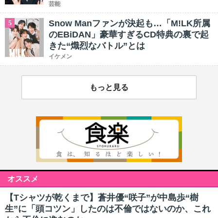
芸能
Snow Manファンが決起も…「M!LK所属
5
のEBiDAN」豪華すぎるCD特典の裏で起
きた“熾烈なバトル”とは
イケメン
もっと見る
オススメ
【Tシャツが乾くまで】蒼井優“咲子”が中島歩“樹
生”に「頭コツン」したのは不倫ではないのか、これ