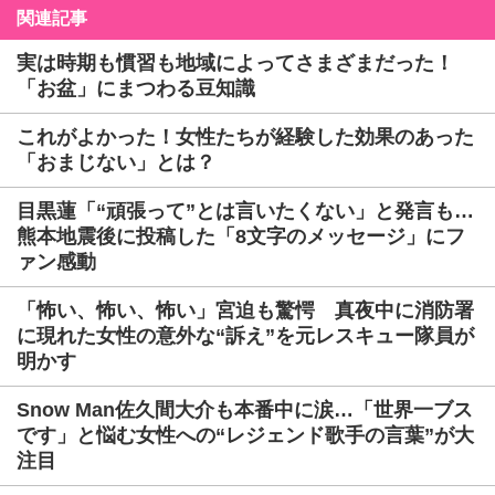
関連記事
実は時期も慣習も地域によってさまざまだった！
「お盆」にまつわる豆知識
これがよかった！女性たちが経験した効果のあった
「おまじない」とは？
目黒蓮「“頑張って”とは言いたくない」と発言も…
熊本地震後に投稿した「8文字のメッセージ」にフ
ァン感動
「怖い、怖い、怖い」宮迫も驚愕 真夜中に消防署
に現れた女性の意外な“訴え”を元レスキュー隊員が
明かす
Snow Man佐久間大介も本番中に涙…「世界一ブス
です」と悩む女性への“レジェンド歌手の言葉”が大
注目