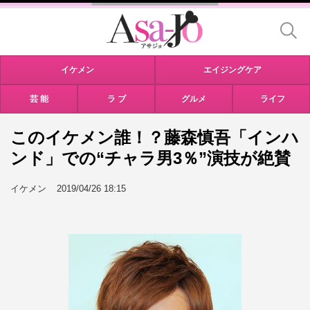
イケメン
エイジングケア
芸 能
ラ ブ
グルメ
ライフ
このイケメン誰！？藤森慎吾「インハ
ンド」での“チャラ男3％”演技が絶賛
イケメン
2019/04/26 18:15