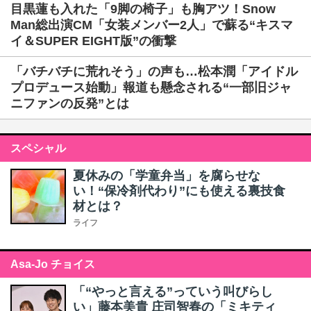
目黒蓮も入れた「9脚の椅子」も胸アツ！Snow
Man総出演CM「女装メンバー2人」で蘇る“キスマ
イ＆SUPER EIGHT版”の衝撃
「バチバチに荒れそう」の声も…松本潤「アイドル
プロデュース始動」報道も懸念される“一部旧ジャ
ニファンの反発”とは
スペシャル
夏休みの「学童弁当」を腐らせな
い！“保冷剤代わり”にも使える裏技食
材とは？
ライフ
Asa-Jo チョイス
「“やっと言える”っていう叫びらし
い」藤本美貴 庄司智春の「ミキティ