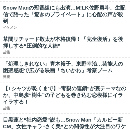
Snow Manの冠番組にも出演…M!LK佐野勇斗、生配
信で語った「驚きのプライベート」に心配の声が殺
到
イケメン
草間リチャード敬太が本格復帰！「完全復活」を後
押しする“圧倒的な人徳”
芸能
「処理しきれない」青木裕子、東野幸治…芸能人の
困惑感想で広がる映画「ちいかわ」考察ブーム
芸能
【Tシャツが乾くまで】“毒親の連鎖”が裏テーマなの
か、中島歩“樹生”の子どもを巻き込む恋模様にイラ
イラする！
芸能
目黒蓮と“社内恋愛”説も…Snow Man「カルビー新
CM」女性キャラ“さく美”との関係性が大注目のワケ