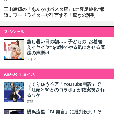
三山凌輝の「あんかけパスタ店」に“客足鈍化”報
道…フードライターが証言する「驚きの評判」
スペシャル
蒸し暑い日の朝……子どもの“お着替
えイヤイヤ”を3秒でやる気にさせる魔
法の声掛け
ライフ
Asa-Jo チョイス
りくりゅうペア「YouTube開設」で
「江頭2:50とのコラボ」が確実視され
るワケ
芸能
横浜流星「BL発言」に批判殺到！そ