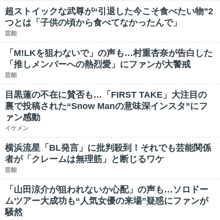
超ストイックな武尊が“引退した今こそ食べたい物”2
つとは「子供の頃から食べてなかったんで」
芸能
「M!LKを狙わないで」の声も…村重杏奈が告白した
「推しメンバーへの熱烈愛」にファンが大警戒
芸能
目黒蓮の不在に賛否も…「FIRST TAKE」大注目の
裏で投稿された“Snow Manの意味深インスタ”にフ
ァン感動
イケメン
横浜流星「BL発言」に批判殺到！それでも芸能関係
者が「クレームは無理筋」と断じるワケ
芸能
「山田涼介が狙われないか心配」の声も…ソロドー
ムツアー大成功も“人気女優の来場”疑惑にファンが
騒然