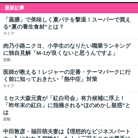
最新記事
「薬膳」で美味しく夏バテを撃退！スーパーで買え
る“夏の養生食材”とは？
ライフ
肉乃小路ニクヨ、小学生のなりたい職業ランキング
に独自見解「M-1が良くないと思うんですよ」
芸能
医師が教える！レジャーの定番・テーマパークに行
く前に知っておきたい「熱中症」対策
ライフ
ミセス大森元貴が「紅白司会」有力候補に浮上！
「昨年末の紅白」に指摘される“ほのめかし疑惑”と
は
芸能
中田敦彦・福田萌夫妻は【理想的なビジネスパート