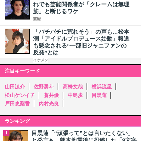
れでも芸能関係者が「クレームは無理
筋」と断じるワケ
芸能
「バチバチに荒れそう」の声も…松本
潤「アイドルプロデュース始動」報道
も懸念される“一部旧ジャニファンの
反発”とは
イケメン
注目キーワード
山田涼介
佐野勇斗
高橋文哉
横浜流星
松山ケンイチ
蒼井優
中島歩
目黒蓮
戸田恵梨香
内村光良
ランキング
目黒蓮「“頑張って”とは言いたくない」
1
と発言も…熊本地震後に投稿した「8文字