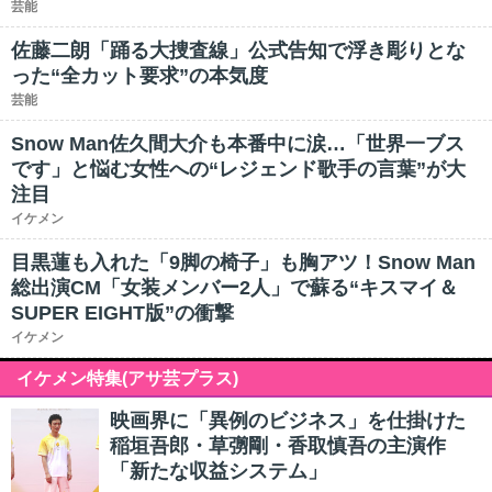
芸能
佐藤二朗「踊る大捜査線」公式告知で浮き彫りとな
った“全カット要求”の本気度
芸能
Snow Man佐久間大介も本番中に涙…「世界一ブス
です」と悩む女性への“レジェンド歌手の言葉”が大
注目
イケメン
目黒蓮も入れた「9脚の椅子」も胸アツ！Snow Man
総出演CM「女装メンバー2人」で蘇る“キスマイ＆
SUPER EIGHT版”の衝撃
イケメン
イケメン特集(アサ芸プラス)
映画界に「異例のビジネス」を仕掛けた
稲垣吾郎・草彅剛・香取慎吾の主演作
「新たな収益システム」