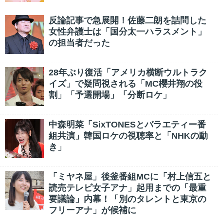
反論記事で急展開！佐藤二朗を詰問した
女性弁護士は「国分太一ハラスメント」
の担当者だった
28年ぶり復活「アメリカ横断ウルトラク
イズ」で疑問視される「MC櫻井翔の役
割」「予選開場」「分断ロケ」
中森明菜「SixTONESとバラエティー番
組共演」韓国ロケの視聴率と「NHKの動
き」
「ミヤネ屋」後釜番組MCに「村上信五と
読売テレビ女子アナ」起用までの「最重
要議論」内幕！「別のタレントと東京の
フリーアナ」が候補に