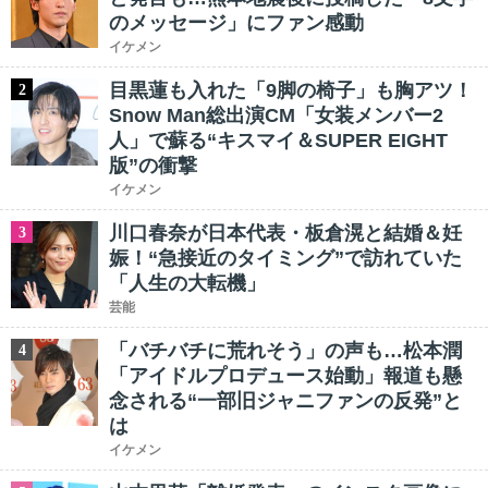
のメッセージ」にファン感動
イケメン
目黒蓮も入れた「9脚の椅子」も胸アツ！
2
Snow Man総出演CM「女装メンバー2
人」で蘇る“キスマイ＆SUPER EIGHT
版”の衝撃
イケメン
川口春奈が日本代表・板倉滉と結婚＆妊
3
娠！“急接近のタイミング”で訪れていた
「人生の大転機」
芸能
「バチバチに荒れそう」の声も…松本潤
4
「アイドルプロデュース始動」報道も懸
念される“一部旧ジャニファンの反発”と
は
イケメン