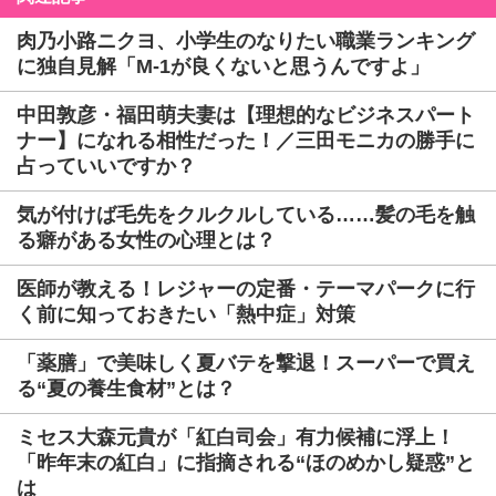
肉乃小路ニクヨ、小学生のなりたい職業ランキング
に独自見解「M-1が良くないと思うんですよ」
中田敦彦・福田萌夫妻は【理想的なビジネスパート
ナー】になれる相性だった！／三田モニカの勝手に
占っていいですか？
気が付けば毛先をクルクルしている……髪の毛を触
る癖がある女性の心理とは？
医師が教える！レジャーの定番・テーマパークに行
く前に知っておきたい「熱中症」対策
「薬膳」で美味しく夏バテを撃退！スーパーで買え
る“夏の養生食材”とは？
ミセス大森元貴が「紅白司会」有力候補に浮上！
「昨年末の紅白」に指摘される“ほのめかし疑惑”と
は