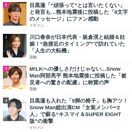
目黒蓮「“頑張って”とは言いたくない」
1
と発言も…熊本地震後に投稿した「8文字
のメッセージ」にファン感動
イケメン
川口春奈が日本代表・板倉滉と結婚＆妊
2
娠！“急接近のタイミング”で訪れていた
「人生の大転機」
芸能
M!LKへの優しさだけじゃない…Snow
3
Man阿部亮平 熊本地震後に投稿した「被
災者への驚きの配慮」に称賛の声
芸能
目黒蓮も入れた「9脚の椅子」も胸アツ！
4
Snow Man総出演CM「女装メンバー2
人」で蘇る“キスマイ＆SUPER EIGHT
版”の衝撃
イケメン