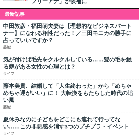
フリーアナ」が候補に
最新記事
中田敦彦・福田萌夫妻は【理想的なビジネスパート
ナー】になれる相性だった！／三田モニカの勝手に
占っていいですか？
芸能
気が付けば毛先をクルクルしている……髪の毛を触
る癖がある女性の心理とは？
ライフ
藤本美貴、結婚して「人生終わった」から「めちゃ
めちゃ運がいい」に！ 大転換をもたらした時代の追
い風
芸能
夏休みなのに子どもをどこにも連れて行ってな
い……この罪悪感を消す3つのプチプラ・イベント
ライフ