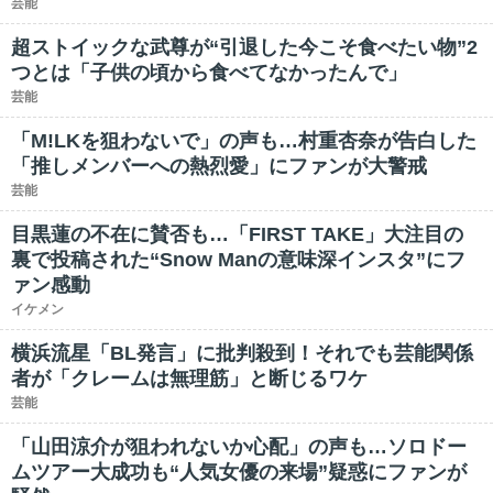
芸能
超ストイックな武尊が“引退した今こそ食べたい物”2
つとは「子供の頃から食べてなかったんで」
芸能
「M!LKを狙わないで」の声も…村重杏奈が告白した
「推しメンバーへの熱烈愛」にファンが大警戒
芸能
目黒蓮の不在に賛否も…「FIRST TAKE」大注目の
裏で投稿された“Snow Manの意味深インスタ”にフ
ァン感動
イケメン
横浜流星「BL発言」に批判殺到！それでも芸能関係
者が「クレームは無理筋」と断じるワケ
芸能
「山田涼介が狙われないか心配」の声も…ソロドー
ムツアー大成功も“人気女優の来場”疑惑にファンが