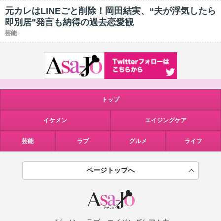
元カレはLINEごと削除！岡田結実、“夫が浮気したら
即別居”発言も納得の過去恋愛観
芸能
トップ
イケメン
エイジングケア
芸能
ラブ
グルメ
ライフ
ページトップへ