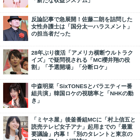
「新たな収益システム」
反論記事で急展開！佐藤二朗を詰問した
女性弁護士は「国分太一ハラスメント」
の担当者だった
28年ぶり復活「アメリカ横断ウルトラク
イズ」で疑問視される「MC櫻井翔の役
割」「予選開場」「分断ロケ」
中森明菜「SixTONESとバラエティー番
組共演」韓国ロケの視聴率と「NHKの動
き」
「ミヤネ屋」後釜番組MCに「村上信五と
読売テレビ女子アナ」起用までの「最重
要議論」内幕！「別のタレントと東京の