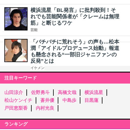
横浜流星「BL発言」に批判殺到！そ
れでも芸能関係者が「クレームは無理
筋」と断じるワケ
芸能
「バチバチに荒れそう」の声も…松本
潤「アイドルプロデュース始動」報道
も懸念される“一部旧ジャニファンの
反発”とは
イケメン
注目キーワード
山田涼介
佐野勇斗
高橋文哉
横浜流星
松山ケンイチ
蒼井優
中島歩
目黒蓮
戸田恵梨香
内村光良
ランキング