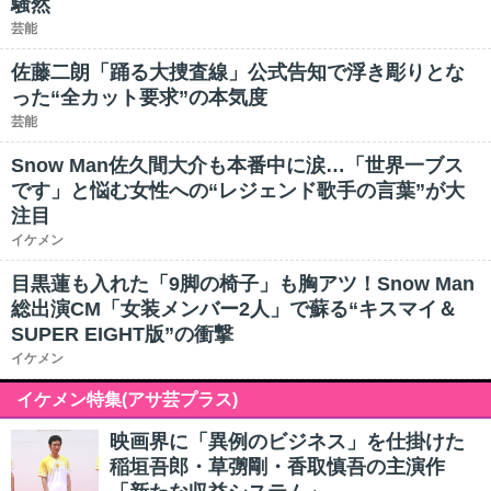
騒然
芸能
佐藤二朗「踊る大捜査線」公式告知で浮き彫りとな
った“全カット要求”の本気度
芸能
Snow Man佐久間大介も本番中に涙…「世界一ブス
です」と悩む女性への“レジェンド歌手の言葉”が大
注目
イケメン
目黒蓮も入れた「9脚の椅子」も胸アツ！Snow Man
総出演CM「女装メンバー2人」で蘇る“キスマイ＆
SUPER EIGHT版”の衝撃
イケメン
イケメン特集(アサ芸プラス)
映画界に「異例のビジネス」を仕掛けた
稲垣吾郎・草彅剛・香取慎吾の主演作