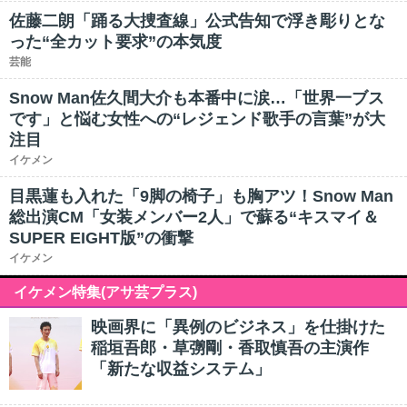
佐藤二朗「踊る大捜査線」公式告知で浮き彫りとな
った“全カット要求”の本気度
芸能
Snow Man佐久間大介も本番中に涙…「世界一ブス
です」と悩む女性への“レジェンド歌手の言葉”が大
注目
イケメン
目黒蓮も入れた「9脚の椅子」も胸アツ！Snow Man
総出演CM「女装メンバー2人」で蘇る“キスマイ＆
SUPER EIGHT版”の衝撃
イケメン
イケメン特集(アサ芸プラス)
映画界に「異例のビジネス」を仕掛けた
稲垣吾郎・草彅剛・香取慎吾の主演作
「新たな収益システム」