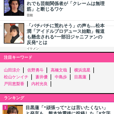
れでも芸能関係者が「クレームは無理
筋」と断じるワケ
芸能
「バチバチに荒れそう」の声も…松本
潤「アイドルプロデュース始動」報道
も懸念される“一部旧ジャニファンの
反発”とは
イケメン
注目キーワード
山田涼介
佐野勇斗
高橋文哉
横浜流星
松山ケンイチ
蒼井優
中島歩
目黒蓮
戸田恵梨香
内村光良
ランキング
目黒蓮「“頑張って”とは言いたくない」
1
と発言も…熊本地震後に投稿した「8文字