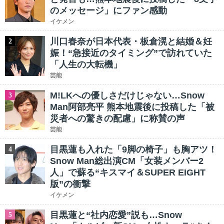
のメッセージ」にファン感動
イケメン
川口春奈が日本代表・板倉滉と結婚＆妊
2
娠！“急接近のタイミング”で訪れていた
「人生の大転機」
芸能
M!LKへの優しさだけじゃない…Snow
3
Man阿部亮平 熊本地震後に投稿した「被
災者への驚きの配慮」に称賛の声
芸能
目黒蓮も入れた「9脚の椅子」も胸アツ！
4
Snow Man総出演CM「女装メンバー2
人」で蘇る“キスマイ＆SUPER EIGHT
版”の衝撃
イケメン
目黒蓮と“社内恋愛”説も…Snow
5