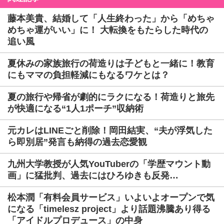
藤本美貴、結婚して「人生終わった」から「めちゃ
めちゃ運がいい」に！ 大転換をもたらした時代の
追い風
夏休みの家族旅行の荷造りは子どもと一緒に！教育
にもママの負担軽減にもなるワケとは？
夏の旅行や帰省が劇的にラクになる！荷造りと旅先
が快適になる“1人1ポーチ”収納術
元カレはLINEごと削除！岡田結実、“夫が浮気した
ら即別居”発言も納得の過去恋愛観
九州大学教授が人気YouTuberの「学歴マウント動
画」に猛批判、過去にはひろゆきも反発…
松本潤「有料会員サービス」いよいよオープンで気
になる「timelesz project」より話題沸騰あり得る
「アイドルプロデュース」の中身