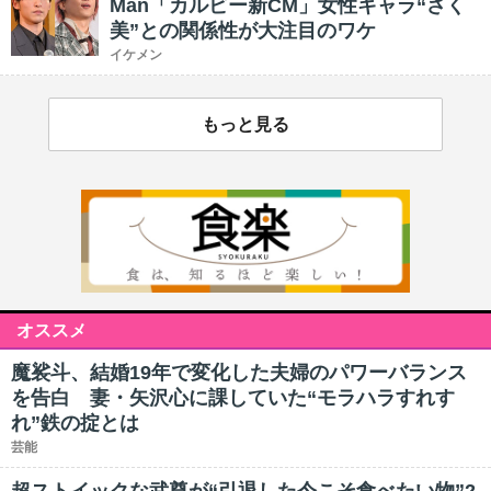
Man「カルビー新CM」女性キャラ“さく
美”との関係性が大注目のワケ
イケメン
もっと見る
オススメ
魔裟斗、結婚19年で変化した夫婦のパワーバランス
を告白 妻・矢沢心に課していた“モラハラすれす
れ”鉄の掟とは
芸能