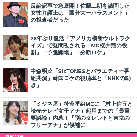
反論記事で急展開！佐藤二朗を詰問した
女性弁護士は「国分太一ハラスメント」
の担当者だった
28年ぶり復活「アメリカ横断ウルトラク
イズ」で疑問視される「MC櫻井翔の役
割」「予選開場」「分断ロケ」
中森明菜「SixTONESとバラエティー番
組共演」韓国ロケの視聴率と「NHKの動
き」
「ミヤネ屋」後釜番組MCに「村上信五と
読売テレビ女子アナ」起用までの「最重
要議論」内幕！「別のタレントと東京の
フリーアナ」が候補に