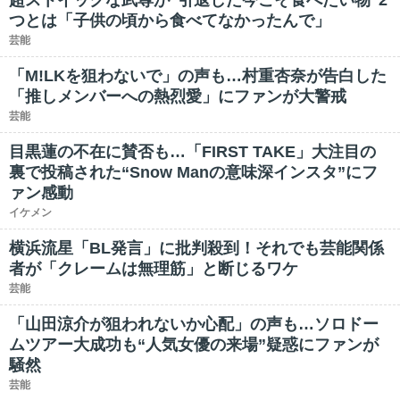
超ストイックな武尊が“引退した今こそ食べたい物”2
つとは「子供の頃から食べてなかったんで」
芸能
「M!LKを狙わないで」の声も…村重杏奈が告白した
「推しメンバーへの熱烈愛」にファンが大警戒
芸能
目黒蓮の不在に賛否も…「FIRST TAKE」大注目の
裏で投稿された“Snow Manの意味深インスタ”にフ
ァン感動
イケメン
横浜流星「BL発言」に批判殺到！それでも芸能関係
者が「クレームは無理筋」と断じるワケ
芸能
「山田涼介が狙われないか心配」の声も…ソロドー
ムツアー大成功も“人気女優の来場”疑惑にファンが
騒然
芸能