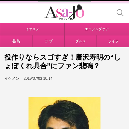
イケメン
エイジングケア
芸 能
ラ ブ
グルメ
ライフ
役作りならスゴすぎ！唐沢寿明の“し
ょぼくれ具合”にファン悲鳴？
イケメン
2019/07/03 10:14