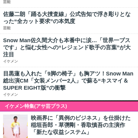
芸能
佐藤二朗「踊る大捜査線」公式告知で浮き彫りとな
った“全カット要求”の本気度
芸能
Snow Man佐久間大介も本番中に涙…「世界一ブス
です」と悩む女性への“レジェンド歌手の言葉”が大
注目
イケメン
目黒蓮も入れた「9脚の椅子」も胸アツ！Snow Man
総出演CM「女装メンバー2人」で蘇る“キスマイ＆
SUPER EIGHT版”の衝撃
イケメン
イケメン特集(アサ芸プラス)
映画界に「異例のビジネス」を仕掛けた
稲垣吾郎・草彅剛・香取慎吾の主演作
「新たな収益システム」