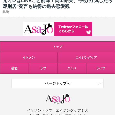
元カレはLINEごと削除！岡田結実、“夫が浮気したら
即別居”発言も納得の過去恋愛観
芸能
トップ
イケメン
エイジングケア
芸能
ラブ
グルメ
ライフ
ページトップへ
イケメン・ラブ・エイジングケア！大