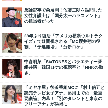
反論記事で急展開！佐藤二朗を詰問した
女性弁護士は「国分太一ハラスメント」
の担当者だった
28年ぶり復活「アメリカ横断ウルトラク
イズ」で疑問視される「MC櫻井翔の役
割」「予選開場」「分断ロケ」
中森明菜「SixTONESとバラエティー番
組共演」韓国ロケの視聴率と「NHKの動
き」
「ミヤネ屋」後釜番組MCに「村上信五と
読売テレビ女子アナ」起用までの「最重
要議論」内幕！「別のタレントと東京の
フリーアナ」が候補に