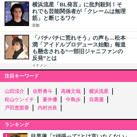
横浜流星「BL発言」に批判殺到！そ
れでも芸能関係者が「クレームは無理
筋」と断じるワケ
芸能
「バチバチに荒れそう」の声も…松本
潤「アイドルプロデュース始動」報道
も懸念される“一部旧ジャニファンの
反発”とは
イケメン
注目キーワード
山田涼介
佐野勇斗
高橋文哉
横浜流星
松山ケンイチ
蒼井優
中島歩
目黒蓮
戸田恵梨香
内村光良
ランキング
目黒蓮「“頑張って”とは言いたくない」
1