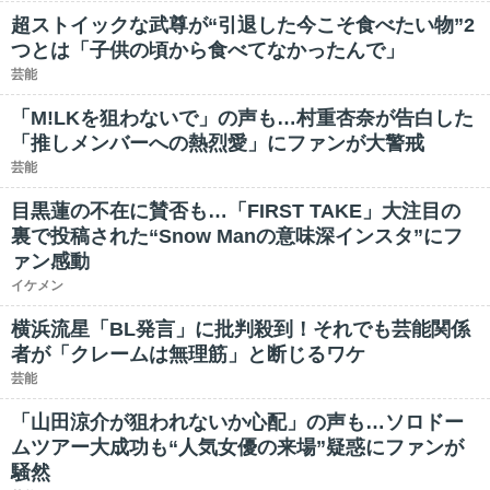
超ストイックな武尊が“引退した今こそ食べたい物”2
つとは「子供の頃から食べてなかったんで」
芸能
「M!LKを狙わないで」の声も…村重杏奈が告白した
「推しメンバーへの熱烈愛」にファンが大警戒
芸能
目黒蓮の不在に賛否も…「FIRST TAKE」大注目の
裏で投稿された“Snow Manの意味深インスタ”にフ
ァン感動
イケメン
横浜流星「BL発言」に批判殺到！それでも芸能関係
者が「クレームは無理筋」と断じるワケ
芸能
「山田涼介が狙われないか心配」の声も…ソロドー
ムツアー大成功も“人気女優の来場”疑惑にファンが
騒然