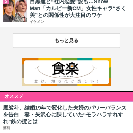
目黒蓮と“社内恋愛”説も…Snow
5
Man「カルビー新CM」女性キャラ“さく
美”との関係性が大注目のワケ
イケメン
もっと見る
オススメ
魔裟斗、結婚19年で変化した夫婦のパワーバランス
を告白 妻・矢沢心に課していた“モラハラすれす
れ”鉄の掟とは
芸能