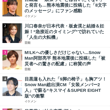
と発言も…熊本地震後に投稿した「8文字
のメッセージ」にファン感動
イケメン
川口春奈が日本代表・板倉滉と結婚＆妊
2
娠！“急接近のタイミング”で訪れていた
「人生の大転機」
芸能
M!LKへの優しさだけじゃない…Snow
3
Man阿部亮平 熊本地震後に投稿した「被
災者への驚きの配慮」に称賛の声
芸能
目黒蓮も入れた「9脚の椅子」も胸アツ！
4
Snow Man総出演CM「女装メンバー2
人」で蘇る“キスマイ＆SUPER EIGHT
版”の衝撃
イケメン