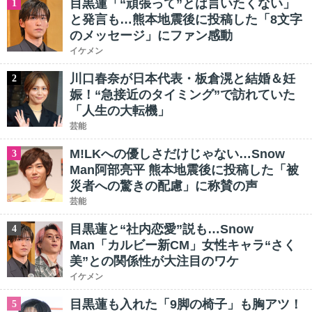
目黒蓮「“頑張って”とは言いたくない」
1
と発言も…熊本地震後に投稿した「8文字
のメッセージ」にファン感動
イケメン
川口春奈が日本代表・板倉滉と結婚＆妊
2
娠！“急接近のタイミング”で訪れていた
「人生の大転機」
芸能
M!LKへの優しさだけじゃない…Snow
3
Man阿部亮平 熊本地震後に投稿した「被
災者への驚きの配慮」に称賛の声
芸能
目黒蓮と“社内恋愛”説も…Snow
4
Man「カルビー新CM」女性キャラ“さく
美”との関係性が大注目のワケ
イケメン
目黒蓮も入れた「9脚の椅子」も胸アツ！
5