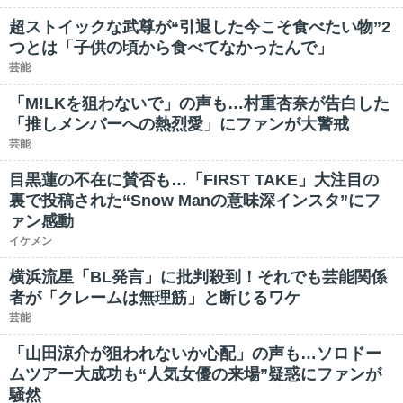
超ストイックな武尊が“引退した今こそ食べたい物”2
つとは「子供の頃から食べてなかったんで」
芸能
「M!LKを狙わないで」の声も…村重杏奈が告白した
「推しメンバーへの熱烈愛」にファンが大警戒
芸能
目黒蓮の不在に賛否も…「FIRST TAKE」大注目の
裏で投稿された“Snow Manの意味深インスタ”にフ
ァン感動
イケメン
横浜流星「BL発言」に批判殺到！それでも芸能関係
者が「クレームは無理筋」と断じるワケ
芸能
「山田涼介が狙われないか心配」の声も…ソロドー
ムツアー大成功も“人気女優の来場”疑惑にファンが
騒然