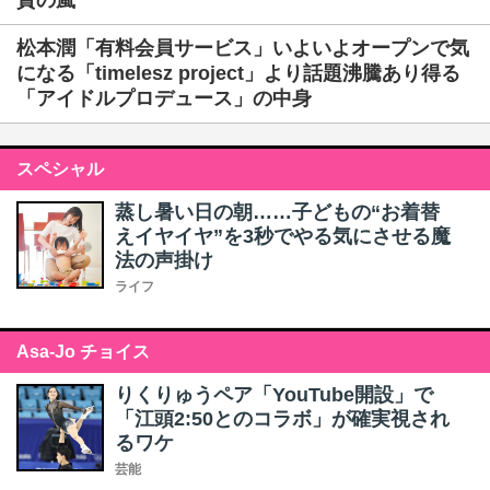
賛の嵐
松本潤「有料会員サービス」いよいよオープンで気
になる「timelesz project」より話題沸騰あり得る
「アイドルプロデュース」の中身
スペシャル
蒸し暑い日の朝……子どもの“お着替
えイヤイヤ”を3秒でやる気にさせる魔
法の声掛け
ライフ
Asa-Jo チョイス
りくりゅうペア「YouTube開設」で
「江頭2:50とのコラボ」が確実視され
るワケ
芸能