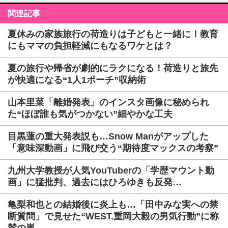
関連記事
夏休みの家族旅行の荷造りは子どもと一緒に！教育
にもママの負担軽減にもなるワケとは？
夏の旅行や帰省が劇的にラクになる！荷造りと旅先
が快適になる“1人1ポーチ”収納術
山本里菜「離婚発表」のインスタ画像に秘められ
た“ほぼ誰も気がつかない”細やかな工夫
目黒蓮の重大発表説も…Snow Manがアップした
「意味深動画」に飛び交う“期待度マックスの考察”
九州大学教授が人気YouTuberの「学歴マウント動
画」に猛批判、過去にはひろゆきも反発…
亀梨和也との結婚後に炎上も…「田中みな実への禁
断質問」で見せた“WEST.重岡大毅の男気行動”に称