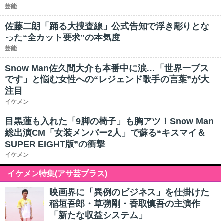
芸能
佐藤二朗「踊る大捜査線」公式告知で浮き彫りとな
った“全カット要求”の本気度
芸能
Snow Man佐久間大介も本番中に涙…「世界一ブス
です」と悩む女性への“レジェンド歌手の言葉”が大
注目
イケメン
目黒蓮も入れた「9脚の椅子」も胸アツ！Snow Man
総出演CM「女装メンバー2人」で蘇る“キスマイ＆
SUPER EIGHT版”の衝撃
イケメン
イケメン特集(アサ芸プラス)
映画界に「異例のビジネス」を仕掛けた
稲垣吾郎・草彅剛・香取慎吾の主演作
「新たな収益システム」