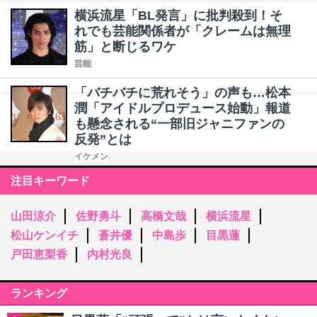
横浜流星「BL発言」に批判殺到！そ
れでも芸能関係者が「クレームは無理
筋」と断じるワケ
芸能
「バチバチに荒れそう」の声も…松本
潤「アイドルプロデュース始動」報道
も懸念される“一部旧ジャニファンの
反発”とは
イケメン
注目キーワード
山田涼介
佐野勇斗
高橋文哉
横浜流星
松山ケンイチ
蒼井優
中島歩
目黒蓮
戸田恵梨香
内村光良
ランキング