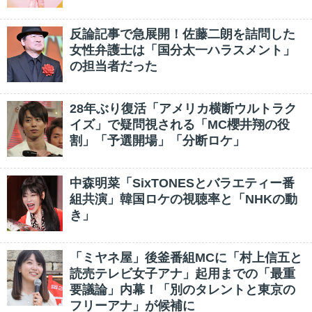
反論記事で急展開！佐藤二朗を詰問した
女性弁護士は「国分太一ハラスメント」
の担当者だった
28年ぶり復活「アメリカ横断ウルトラク
イズ」で疑問視される「MC櫻井翔の役
割」「予選開場」「分断ロケ」
中森明菜「SixTONESとバラエティー番
組共演」韓国ロケの視聴率と「NHKの動
き」
「ミヤネ屋」後釜番組MCに「村上信五と
読売テレビ女子アナ」起用までの「最重
要議論」内幕！「別のタレントと東京の
フリーアナ」が候補に