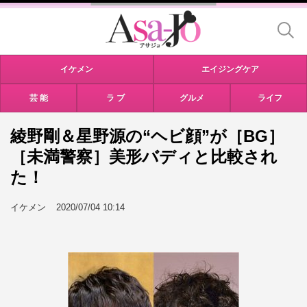
イケメン
エイジングケア
芸 能
ラ ブ
グルメ
ライフ
綾野剛＆星野源の“ヘビ顔”が［BG］
［未満警察］美形バディと比較され
た！
イケメン
2020/07/04 10:14