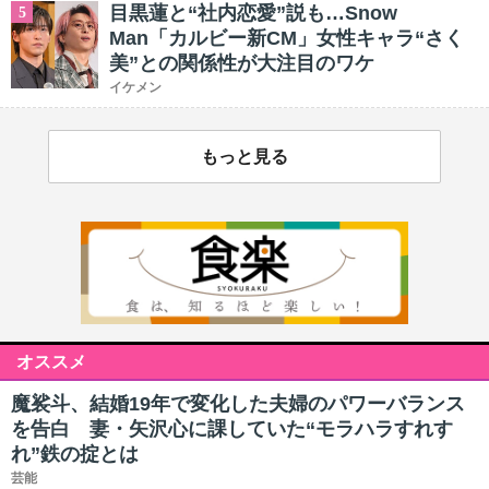
目黒蓮と“社内恋愛”説も…Snow
5
Man「カルビー新CM」女性キャラ“さく
美”との関係性が大注目のワケ
イケメン
もっと見る
オススメ
魔裟斗、結婚19年で変化した夫婦のパワーバランス
を告白 妻・矢沢心に課していた“モラハラすれす
れ”鉄の掟とは
芸能