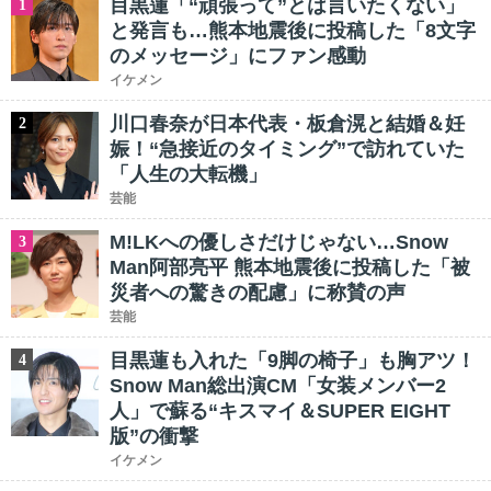
目黒蓮「“頑張って”とは言いたくない」
1
と発言も…熊本地震後に投稿した「8文字
のメッセージ」にファン感動
イケメン
川口春奈が日本代表・板倉滉と結婚＆妊
2
娠！“急接近のタイミング”で訪れていた
「人生の大転機」
芸能
M!LKへの優しさだけじゃない…Snow
3
Man阿部亮平 熊本地震後に投稿した「被
災者への驚きの配慮」に称賛の声
芸能
目黒蓮も入れた「9脚の椅子」も胸アツ！
4
Snow Man総出演CM「女装メンバー2
人」で蘇る“キスマイ＆SUPER EIGHT
版”の衝撃
イケメン