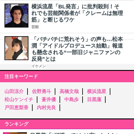
横浜流星「BL発言」に批判殺到！そ
れでも芸能関係者が「クレームは無理
筋」と断じるワケ
芸能
「バチバチに荒れそう」の声も…松本
潤「アイドルプロデュース始動」報道
も懸念される“一部旧ジャニファンの
反発”とは
イケメン
注目キーワード
山田涼介
佐野勇斗
高橋文哉
横浜流星
松山ケンイチ
蒼井優
中島歩
目黒蓮
戸田恵梨香
内村光良
ランキング