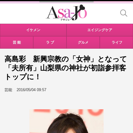
イケメン
エイジングケア
芸 能
ラ ブ
グルメ
ライフ
高島彩 新興宗教の「女神」となって
「夫所有」山梨県の神社が初詣参拝客
トップに！
芸能
2016/05/04 09:57