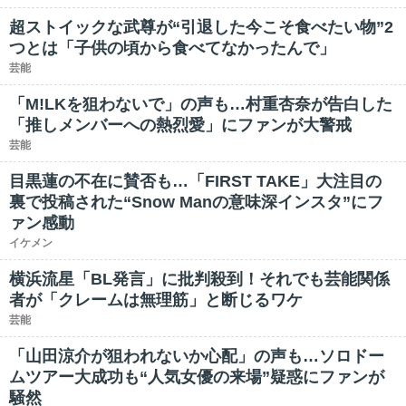
超ストイックな武尊が“引退した今こそ食べたい物”2
つとは「子供の頃から食べてなかったんで」
芸能
「M!LKを狙わないで」の声も…村重杏奈が告白した
「推しメンバーへの熱烈愛」にファンが大警戒
芸能
目黒蓮の不在に賛否も…「FIRST TAKE」大注目の
裏で投稿された“Snow Manの意味深インスタ”にフ
ァン感動
イケメン
横浜流星「BL発言」に批判殺到！それでも芸能関係
者が「クレームは無理筋」と断じるワケ
芸能
「山田涼介が狙われないか心配」の声も…ソロドー
ムツアー大成功も“人気女優の来場”疑惑にファンが
騒然