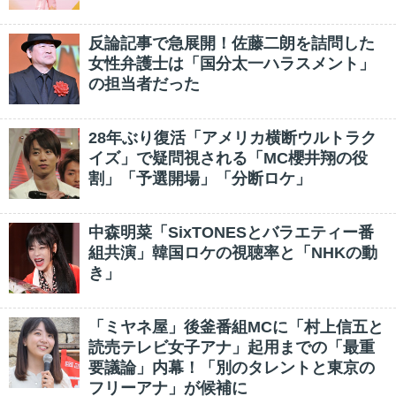
反論記事で急展開！佐藤二朗を詰問した
女性弁護士は「国分太一ハラスメント」
の担当者だった
28年ぶり復活「アメリカ横断ウルトラク
イズ」で疑問視される「MC櫻井翔の役
割」「予選開場」「分断ロケ」
中森明菜「SixTONESとバラエティー番
組共演」韓国ロケの視聴率と「NHKの動
き」
「ミヤネ屋」後釜番組MCに「村上信五と
読売テレビ女子アナ」起用までの「最重
要議論」内幕！「別のタレントと東京の
フリーアナ」が候補に