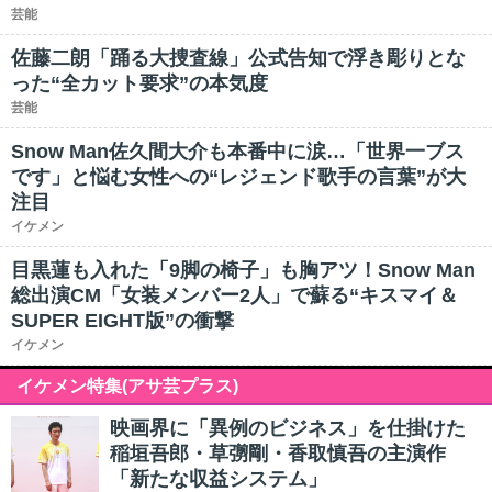
芸能
佐藤二朗「踊る大捜査線」公式告知で浮き彫りとな
った“全カット要求”の本気度
芸能
Snow Man佐久間大介も本番中に涙…「世界一ブス
です」と悩む女性への“レジェンド歌手の言葉”が大
注目
イケメン
目黒蓮も入れた「9脚の椅子」も胸アツ！Snow Man
総出演CM「女装メンバー2人」で蘇る“キスマイ＆
SUPER EIGHT版”の衝撃
イケメン
イケメン特集(アサ芸プラス)
映画界に「異例のビジネス」を仕掛けた
稲垣吾郎・草彅剛・香取慎吾の主演作
「新たな収益システム」