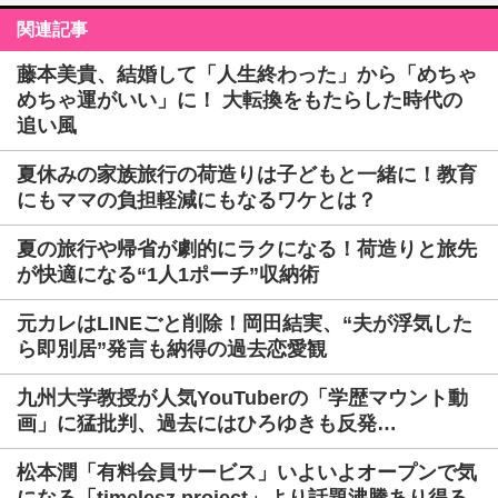
関連記事
藤本美貴、結婚して「人生終わった」から「めちゃ
めちゃ運がいい」に！ 大転換をもたらした時代の
追い風
夏休みの家族旅行の荷造りは子どもと一緒に！教育
にもママの負担軽減にもなるワケとは？
夏の旅行や帰省が劇的にラクになる！荷造りと旅先
が快適になる“1人1ポーチ”収納術
元カレはLINEごと削除！岡田結実、“夫が浮気した
ら即別居”発言も納得の過去恋愛観
九州大学教授が人気YouTuberの「学歴マウント動
画」に猛批判、過去にはひろゆきも反発…
松本潤「有料会員サービス」いよいよオープンで気