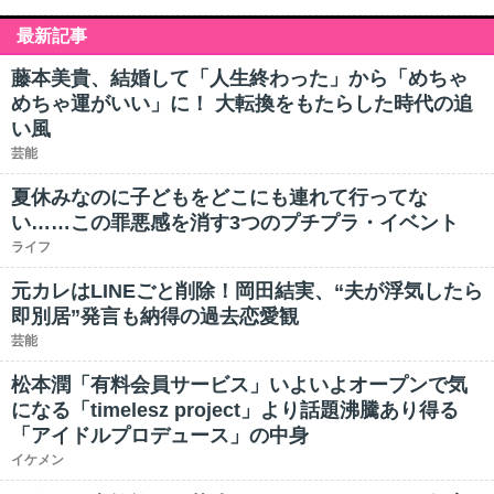
最新記事
藤本美貴、結婚して「人生終わった」から「めちゃ
めちゃ運がいい」に！ 大転換をもたらした時代の追
い風
芸能
夏休みなのに子どもをどこにも連れて行ってな
い……この罪悪感を消す3つのプチプラ・イベント
ライフ
元カレはLINEごと削除！岡田結実、“夫が浮気したら
即別居”発言も納得の過去恋愛観
芸能
松本潤「有料会員サービス」いよいよオープンで気
になる「timelesz project」より話題沸騰あり得る
「アイドルプロデュース」の中身
イケメン