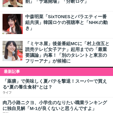
割」「予選開場」「分断ロケ」
中森明菜「SixTONESとバラエティー番
組共演」韓国ロケの視聴率と「NHKの動
き」
「ミヤネ屋」後釜番組MCに「村上信五と
読売テレビ女子アナ」起用までの「最重
要議論」内幕！「別のタレントと東京の
フリーアナ」が候補に
最新記事
「薬膳」で美味しく夏バテを撃退！スーパーで買え
る“夏の養生食材”とは？
ライフ
肉乃小路ニクヨ、小学生のなりたい職業ランキング
に独自見解「M-1が良くないと思うんですよ」