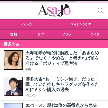
イケメン
エイジングケア
芸 能
ラ ブ
グルメ
ライフ
博多大吉
天海祐希が端的に解説した「あきらめ
る」でなく「やめる」と考えれば前を
向ける「ポジティブ思考法」
芸能
博多大吉“も”「ミシン男子」だった！
隠していた推しキャラグッズを作るた
めにミシン購入の過去
イケメン
エバース、歴代2位の高得点から急失