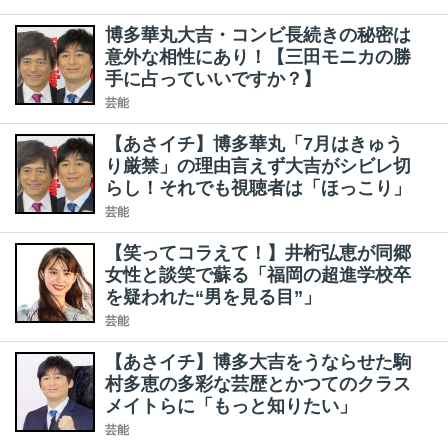
博多華丸大吉・コンビ長続きの秘密は
意外な相性にあり！【三田モニカの勝
手に占っていいですか？】
芸能
【あさイチ】博多華丸「7月はきゅう
り厳禁」の理由言えず大吉がシビレ切
らし！それでも視聴者は「ほっこり」
芸能
【笑ってコラえて！】井桁弘恵が同郷
女性と談笑で蘇る「福岡の超進学校卒
を疑われた“男を見る目”」
芸能
【あさイチ】博多大吉をうならせた駒
村多恵の多彩な芸歴とかつてのクラス
メイトらに「もっと知りたい」
芸能