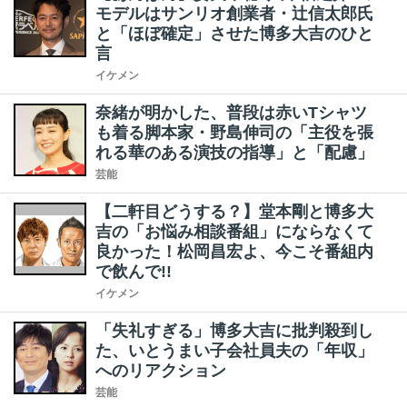
モデルはサンリオ創業者・辻信太郎氏
と「ほぼ確定」させた博多大吉のひと
言
イケメン
奈緒が明かした、普段は赤いTシャツ
も着る脚本家・野島伸司の「主役を張
れる華のある演技の指導」と「配慮」
芸能
【二軒目どうする？】堂本剛と博多大
吉の「お悩み相談番組」にならなくて
良かった！松岡昌宏よ、今こそ番組内
で飲んで!!
イケメン
「失礼すぎる」博多大吉に批判殺到し
た、いとうまい子会社員夫の「年収」
へのリアクション
芸能