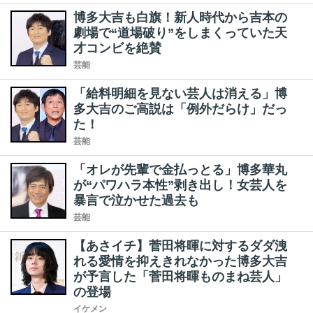
博多大吉も白旗！新人時代から吉本の
劇場で“道場破り”をしまくっていた天
才コンビを絶賛
芸能
「給料明細を見ない芸人は消える」博
多大吉のご高説は「例外だらけ」だっ
た！
芸能
「オレが先輩で金払っとる」博多華丸
が“パワハラ本性”剥き出し！女芸人を
暴言で泣かせた過去も
芸能
【あさイチ】菅田将暉に対するダダ洩
れる愛情を抑えきれなかった博多大吉
が予言した「菅田将暉ものまね芸人」
の登場
イケメン