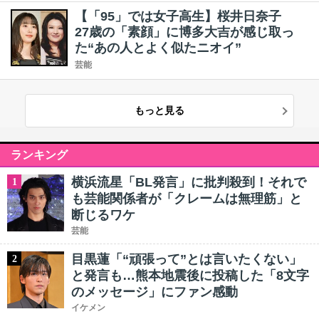
【「95」では女子高生】桜井日奈子
27歳の「素顔」に博多大吉が感じ取っ
た“あの人とよく似たニオイ”
芸能
もっと見る
ランキング
横浜流星「BL発言」に批判殺到！それで
1
も芸能関係者が「クレームは無理筋」と
断じるワケ
芸能
目黒蓮「“頑張って”とは言いたくない」
2
と発言も…熊本地震後に投稿した「8文字
のメッセージ」にファン感動
イケメン