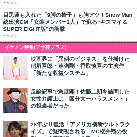
イケメン
目黒蓮も入れた「9脚の椅子」も胸アツ！Snow Man
総出演CM「女装メンバー2人」で蘇る“キスマイ＆
SUPER EIGHT版”の衝撃
イケメン
イケメン特集(アサ芸プラス)
映画界に「異例のビジネス」を仕掛けた
稲垣吾郎・草彅剛・香取慎吾の主演作
「新たな収益システム」
反論記事で急展開！佐藤二朗を詰問した
女性弁護士は「国分太一ハラスメント」
の担当者だった
28年ぶり復活「アメリカ横断ウルトラク
イズ」で疑問視される「MC櫻井翔の役