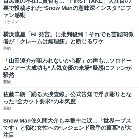
目黒蓮の不在に賛否も…「FIRST TAKE」大注目の
裏で投稿された“Snow Manの意味深インスタ”にフ
ァン感動
イケメン
横浜流星「BL発言」に批判殺到！それでも芸能関係
者が「クレームは無理筋」と断じるワケ
芸能
「山田涼介が狙われないか心配」の声も…ソロドー
ムツアー大成功も“人気女優の来場”疑惑にファンが
騒然
芸能
佐藤二朗「踊る大捜査線」公式告知で浮き彫りとな
った“全カット要求”の本気度
芸能
Snow Man佐久間大介も本番中に涙…「世界一ブス
です」と悩む女性への“レジェンド歌手の言葉”が大
注目