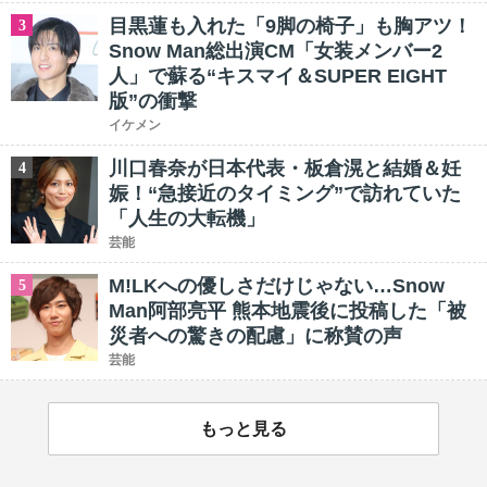
目黒蓮も入れた「9脚の椅子」も胸アツ！
3
Snow Man総出演CM「女装メンバー2
人」で蘇る“キスマイ＆SUPER EIGHT
版”の衝撃
イケメン
川口春奈が日本代表・板倉滉と結婚＆妊
4
娠！“急接近のタイミング”で訪れていた
「人生の大転機」
芸能
M!LKへの優しさだけじゃない…Snow
5
Man阿部亮平 熊本地震後に投稿した「被
災者への驚きの配慮」に称賛の声
芸能
もっと見る