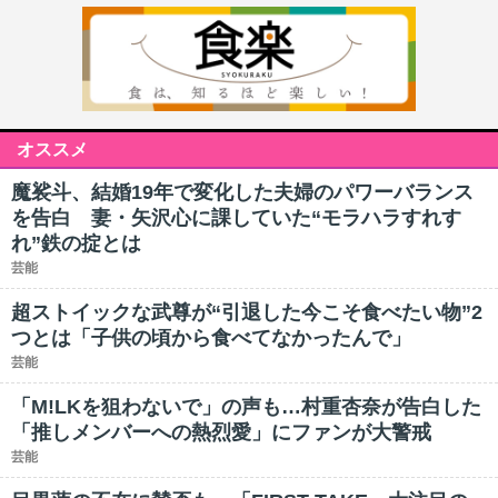
オススメ
魔裟斗、結婚19年で変化した夫婦のパワーバランス
を告白 妻・矢沢心に課していた“モラハラすれす
れ”鉄の掟とは
芸能
超ストイックな武尊が“引退した今こそ食べたい物”2
つとは「子供の頃から食べてなかったんで」
芸能
「M!LKを狙わないで」の声も…村重杏奈が告白した
「推しメンバーへの熱烈愛」にファンが大警戒
芸能