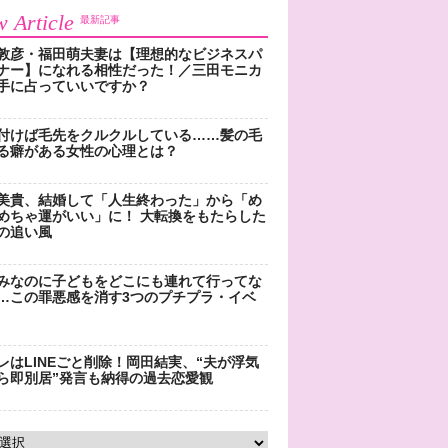
 Article
最新記事
敦彦・福田萌夫妻は【理想的なビジネスパ
ナー】になれる相性だった！／三田モニカ
手に占っていいですか？
付けば毛先をクルクルしている……髪の毛
る癖がある女性の心理とは？
美貴、結婚して「人生終わった」から「め
めちゃ運がいい」に！ 大転換をもたらした
の追い風
みなのに子どもをどこにも連れて行ってな
…この罪悪感を消す3つのプチプラ・イベ
レはLINEごと削除！岡田結実、“夫が浮気
ら即別居”発言も納得の過去恋愛観