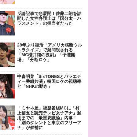
反論記事で急展開！佐藤二朗を詰
問した女性弁護士は「国分太一ハ
ラスメント」の担当者だった
28年ぶり復活「アメリカ横断ウル
トラクイズ」で疑問視される
「MC櫻井翔の役割」「予選開
場」「分断ロケ」
中森明菜「SixTONESとバラエテ
ィー番組共演」韓国ロケの視聴率
と「NHKの動き」
「ミヤネ屋」後釜番組MCに「村
上信五と読売テレビ女子アナ」起
用までの「最重要議論」内幕！
「別のタレントと東京のフリーア
ナ」が候補に