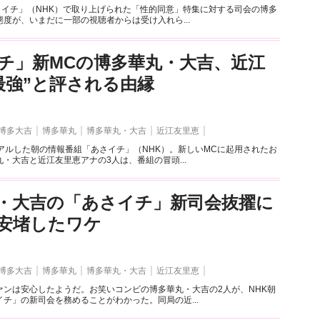
さイチ」（NHK）で取り上げられた「性的同意」特集に対する司会の博多
度が、いまだに一部の視聴者からは受け入れら...
チ」新MCの博多華丸・大吉、近江
最強”と評される由縁
博多大吉
博多華丸
博多華丸・大吉
近江友里恵
アルした朝の情報番組「あさイチ」（NHK）。新しいMCに起用されたお
・大吉と近江友里恵アナの3人は、番組の冒頭...
・大吉の「あさイチ」新司会抜擢に
安堵したワケ
博多大吉
博多華丸
博多華丸・大吉
近江友里恵
ァンは安心したようだ。お笑いコンビの博多華丸・大吉の2人が、NHK朝
チ」の新司会を務めることがわかった。同局の近...