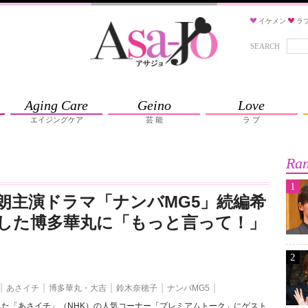
イケメン
ラ
SEARCH
Aging Care
Geino
Love
エイジングケア
芸 能
ラ ブ
Ran
1
朗主演ドラマ「ナンバMG5」続編希
した博多華丸に「もっと言って！」
2
あさイチ
博多華丸・大吉
鈴木奈穂子
ナンバMG5
れた「あさイチ」（NHK）の人気コーナー「プレミアムトーク」にゲスト