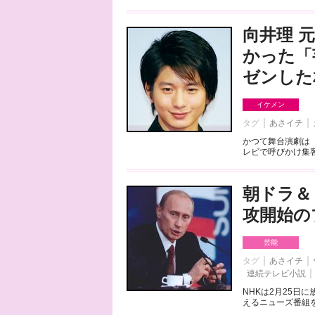
向井理 
かった「
ゼンした
イケメン
タグ
あさイチ
かつて舞台演劇は
レビで呼びかけ集客
朝ドラ＆
攻開始の
芸能
タグ
あさイチ
連続テレビ小説
NHKは2月25日
えるニューズ番組を