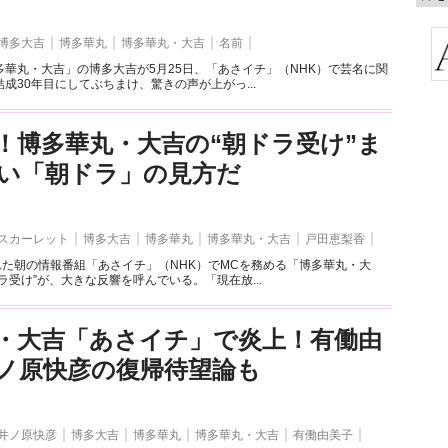
博多大吉
博多華丸
博多華丸・大吉
名前
華丸・大吉」の博多大吉が5月25日、「あさイチ」（NHK）で芸名に関
成30年目にしてぶちまけ、驚きの声が上がっ...
！博多華丸・大吉の“朝ドラ受け”ま
い「朝ドラ」の見方だ
スカーレット
博多大吉
博多華丸
博多華丸・大吉
戸田恵梨香
れた朝の情報番組「あさイチ」（NHK）でMCを務める「博多華丸・大
ラ受け”が、大きな反響を呼んでいる。「現在放...
・大吉「あさイチ」で炎上！有働由
ノ原快彦の復帰待望論も
井ノ原快彦
博多大吉
博多華丸
博多華丸・大吉
有働由美子