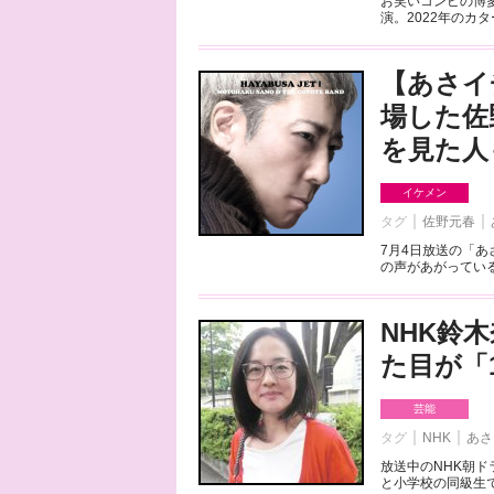
お笑いコンビの博
演。2022年のカ
【あさイ
場した佐
を見た人
イケメン
タグ
佐野元春
7月4日放送の「
の声があがっている
NHK鈴
た目が「
芸能
タグ
NHK
あさ
放送中のNHK朝
と小学校の同級生で