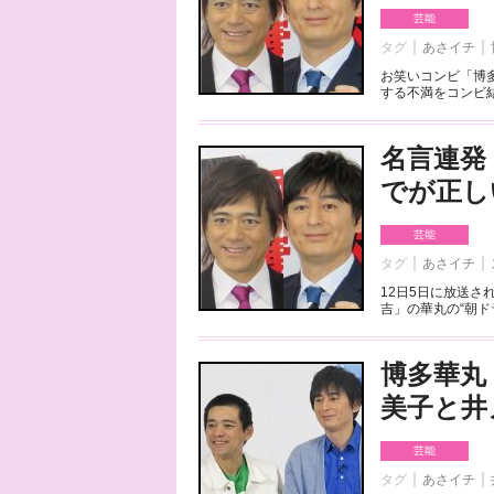
芸能
タグ
あさイチ
お笑いコンビ「博多
する不満をコンビ結
名言連発
でが正し
芸能
タグ
あさイチ
12日5日に放送さ
吉」の華丸の“朝ド
博多華丸
美子と井
芸能
タグ
あさイチ