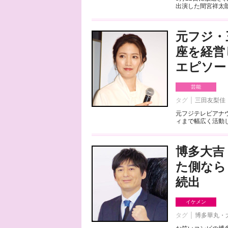
出演した間宮祥太朗
元フジ・
座を経営
エピソー
芸能
タグ
三田友梨佳
元フジテレビアナ
ィまで幅広く活動し
博多大吉
た側なら
続出
イケメン
タグ
博多華丸・