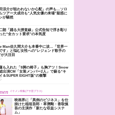
田涼介が狙われないか心配」の声も…ソロ
ムツアー大成功も“人気女優の来場”疑惑に
ンが騒然
二朗「踊る大捜査線」公式告知で浮き彫り
った“全カット要求”の本気度
ow Man佐久間大介も本番中に涙…「世界一
です」と悩む女性への“レジェンド歌手の
”が大注目
ン
蓮も入れた「9脚の椅子」も胸アツ！Snow
n総出演CM「女装メンバー2人」で蘇る“キ
＆SUPER EIGHT版”の衝撃
ン
men
イケメン特集(アサ芸プラス)
映画界に「異例のビジネス」を仕
掛けた稲垣吾郎・草彅剛・香取慎
吾の主演作「新たな収益システ
ム」