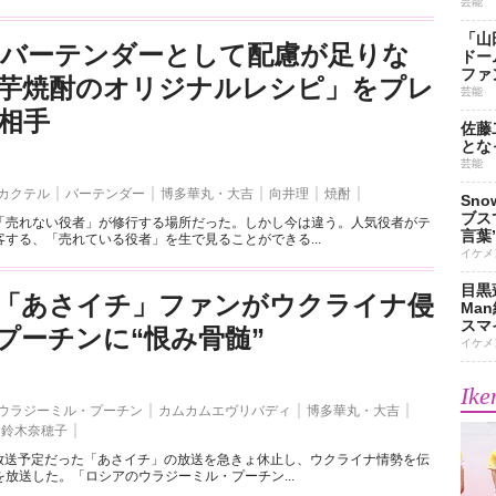
芸能
「山
元バーテンダーとして配慮が足りな
ドー
ファ
芋焼酎のオリジナルレシピ」をプレ
芸能
相手
佐藤
とな
芸能
カクテル
バーテンダー
博多華丸・大吉
向井理
焼酎
Sn
ブス
「売れない役者」が修行する場所だった。しかし今は違う。人気役者がテ
言葉
する、「売れている役者」を生で見ることができる...
イケメ
目黒
「あさイチ」ファンがウクライナ侵
Ma
スマイ
プーチンに“恨み骨髄”
イケメ
Ike
ウラジーミル・プーチン
カムカムエヴリバディ
博多華丸・大吉
鈴木奈穂子
に放送予定だった「あさイチ」の放送を急きょ休止し、ウクライナ情勢を伝
放送した。「ロシアのウラジーミル・プーチン...