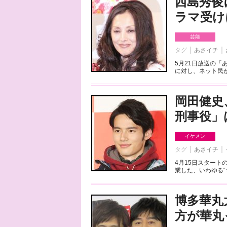
西島秀俊
ラマ受け
芸能
タグ
あさイチ
5月21日放送の「
に対し、ネット民が
岡田健史
刑事役」
イケメン
タグ
あさイチ
4月15日スター
業した、いわゆる“
博多華丸
方が華丸