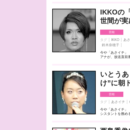
IKKO
世間が実
芸能
タグ
IKKO
あ
鈴木奈穂子
今や「あさイチ」
アナが、放送直前番
いとうあ
け”に朝
芸能
タグ
あさイチ
今や「あさイチ」
シスタントを務める