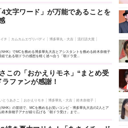
の「4文字ワード」が万能であることを
感
さイチ
カムカムエヴリバディ
博多華丸・大吉
流行語大賞
（NHK）でMCを務める博多華丸大吉とアシスタントを務める鈴木奈穂子
組である朝ドラの感想を軽く述べ合う「朝ドラ受...
さこの「おかえりモネ」“まとめ受
ドラファンが感謝！
いとうあさこ
おかえりモネ
博多華丸・大吉
鈴木奈穂子
（NHK）の冒頭で、MCを務めるお笑いコンビ・博多華丸大吉の2人とア
鈴木奈穂子アナが繰り広げる「朝ドラ受け」まで...