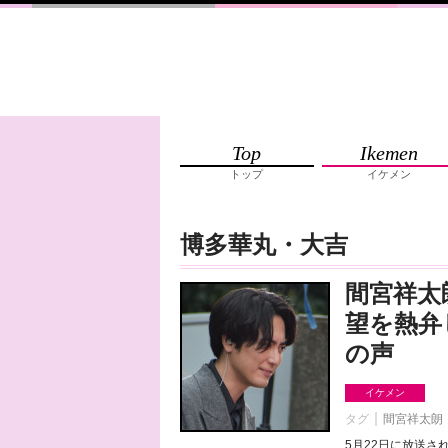
Top
Ikemen
トップ
イケメン
博多華丸・大吉
間宮祥太
望を熱弁
の声
イケメン
タグ
間宮祥太朗
5月22日に放送さ