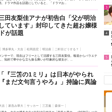
。ドラマ作品を話題にしていると、「ドラマお...
3
三田友梨佳アナが初告白「父が明治
しています」封印してきた超お嬢様
ドが話題
4
博多華丸・大吉
松岡昌宏
明治座
二軒目どうする？
ウンサーで、現在はフリーとして活躍する三田友梨佳。報道からバラエテ
5
、知的で華やかな立ち振る舞いが印象的な彼女が、...
「『三笘の1ミリ』は日本がやられ
『まだ文句言うやろ』」持論に異論
大吉
家呑み華大
サッカー
三苫薫
森保一