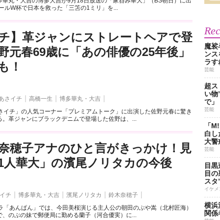
多華丸・大吉の博多大吉が9月18日放送の「家呑み華大」（BS朝日）に出
タールW杯で日本を救った「三笘の1ミリ」を...
Re
チ】革ジャンにストレートヘアで登
魔裟
野元春69歳に「あの俳優の25年後」
ンス
ラす
も！
芸能
超ス
い物
あさイチ
高橋一生
博多華丸・大吉
で」
芸能
あさイチ」の人気コーナー「プレミアムトーク」に出演した佐野元春に驚き
。革ジャンにブラックデニムで登場した佐野は、...
「M
白し
大警
木奈穂子アナのひと言がきっかけ！見
芸能
1人華大」の濱尾ノリタカの今後
目黒
目の
スタ
イケメ
イチ
博多華丸・大吉
濱尾ノリタカ
鈴木奈穂子
横浜
ドラ「あんぱん」では、今田美桜演じる主人公の朝田のぶや嵩（北村匠海）
関係
、のぶの妹で郵便局に勤める蘭子（河合優実）に...