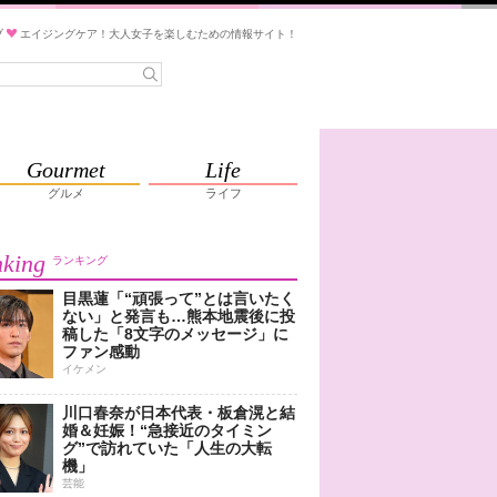
ブ
エイジングケア！大人女子を楽しむための情報サイト！
Gourmet
Life
グルメ
ライフ
king
ランキング
目黒蓮「“頑張って”とは言いたく
ない」と発言も…熊本地震後に投
稿した「8文字のメッセージ」に
ファン感動
イケメン
川口春奈が日本代表・板倉滉と結
婚＆妊娠！“急接近のタイミン
グ”で訪れていた「人生の大転
機」
芸能