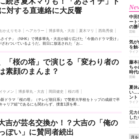
に続き夏木マリも！「あさイチ」ド
New
に対する直連絡に大反響
中田
ート
の勝
おかえりモネ
ヘアカラー
博多華丸・大吉
夏木マリ
西島秀俊
芸能
あさイチ」（NHK）で博多華丸・大吉が繰り広げた「今後のドラマ受け」
気が
ざわついているようだ。前日に放送された「お...
を触
ライフ
、「桜の塔」で演じる「変わり者の
藤本
ちゃ
は素顔のまんま？
時代
芸能
夏休
イケメン
博多華丸・大吉
岡田健史
桜の塔
い…
ント
トの新ドラマ「桜の塔」（テレビ朝日系）で警察大学校をトップの成績で卒
ライフ
キャリア組”であるにも関わらず、捜査1課を希...
元カ
した
大吉が芸名交換か！？大吉の「俺の
芸能
っぽい」に賛同者続出