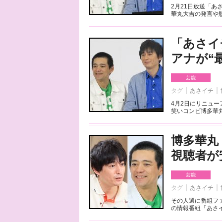
2月21日放送「あ
華丸大吉の発言や態
「あさイ
アナが“
芸能
タグ
あさイチ
4月2日にリニュー
笑いコンビ博多華丸
博多華丸
視聴者が
芸能
タグ
あさイチ
その人選に番組フ
の情報番組「あさイ