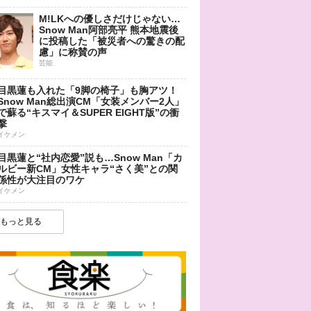
M!LKへの優しさだけじゃない…
Snow Man阿部亮平 熊本地震後
に投稿した「被災者への驚きの配
慮」に称賛の声
芸能
目黒蓮も入れた「9脚の椅子」も胸アツ！
Snow Man総出演CM「女装メンバー2人」
で蘇る“キスマイ＆SUPER EIGHT版”の衝
撃
イケメン
目黒蓮と“社内恋愛”説も…Snow Man「カ
ルビー新CM」女性キャラ“さく美”との関
係性が大注目のワケ
イケメン
もっと見る