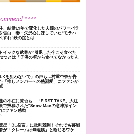
commend
オススメ
斗、結婚19年で変化した夫婦のパワーバラ
を告白 妻・矢沢心に課していた“モラハ
れすれ”鉄の掟とは
トイックな武尊が“引退した今こそ食べた
”2つとは「子供の頃から食べてなかったん
!LKを狙わないで」の声も…村重杏奈が告
た「推しメンバーへの熱烈愛」にファンが
戒
蓮の不在に賛否も…「FIRST TAKE」大注
裏で投稿された“Snow Manの意味深イン
”にファン感動
ン
流星「BL発言」に批判殺到！それでも芸能
者が「クレームは無理筋」と断じるワケ