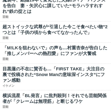
魔裟斗、結婚19年で変化した夫婦のパワーバランス
を告白 妻・矢沢心に課していた“モラハラすれす
れ”鉄の掟とは
芸能
超ストイックな武尊が“引退した今こそ食べたい物”2
つとは「子供の頃から食べてなかったんで」
芸能
「M!LKを狙わないで」の声も…村重杏奈が告白した
「推しメンバーへの熱烈愛」にファンが大警戒
芸能
目黒蓮の不在に賛否も…「FIRST TAKE」大注目の
裏で投稿された“Snow Manの意味深インスタ”にフ
ァン感動
イケメン
横浜流星「BL発言」に批判殺到！それでも芸能関係
者が「クレームは無理筋」と断じるワケ
芸能