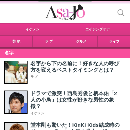
イケメン
エイジングケア
芸 能
ラ ブ
グルメ
ライフ
名字
名字から下の名前に！好きな人の呼び
方を変えるベストタイミングとは？
ラブ
ドラマで激突！西島秀俊と柄本佑「2
人の小鳥」は女性が好きな男性の象
徴？
イケメン
堂本剛も驚いた！KinKi Kids結成時の