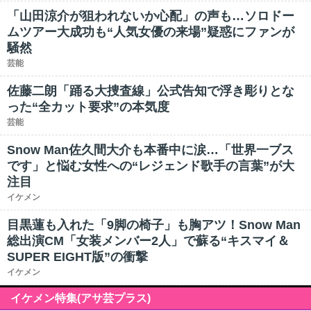
「山田涼介が狙われないか心配」の声も…ソロドー
ムツアー大成功も“人気女優の来場”疑惑にファンが
騒然
芸能
佐藤二朗「踊る大捜査線」公式告知で浮き彫りとな
った“全カット要求”の本気度
芸能
Snow Man佐久間大介も本番中に涙…「世界一ブス
です」と悩む女性への“レジェンド歌手の言葉”が大
注目
イケメン
目黒蓮も入れた「9脚の椅子」も胸アツ！Snow Man
総出演CM「女装メンバー2人」で蘇る“キスマイ＆
SUPER EIGHT版”の衝撃
イケメン
イケメン特集(アサ芸プラス)