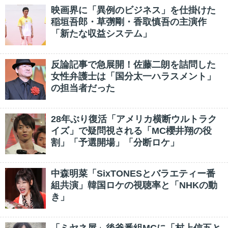
映画界に「異例のビジネス」を仕掛けた
稲垣吾郎・草彅剛・香取慎吾の主演作
「新たな収益システム」
反論記事で急展開！佐藤二朗を詰問した
女性弁護士は「国分太一ハラスメント」
の担当者だった
28年ぶり復活「アメリカ横断ウルトラク
イズ」で疑問視される「MC櫻井翔の役
割」「予選開場」「分断ロケ」
中森明菜「SixTONESとバラエティー番
組共演」韓国ロケの視聴率と「NHKの動
き」