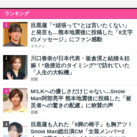
ランキング
目黒蓮「“頑張って”とは言いたくない」
1
と発言も…熊本地震後に投稿した「8文字
のメッセージ」にファン感動
イケメン
川口春奈が日本代表・板倉滉と結婚＆妊
2
娠！“急接近のタイミング”で訪れていた
「人生の大転機」
芸能
M!LKへの優しさだけじゃない…Snow
3
Man阿部亮平 熊本地震後に投稿した「被
災者への驚きの配慮」に称賛の声
芸能
目黒蓮も入れた「9脚の椅子」も胸アツ！
4
Snow Man総出演CM「女装メンバー2