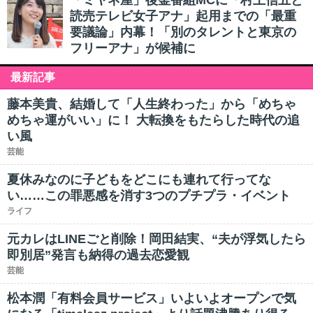
「ミヤネ屋」後釜番組MCに「村上信五と
読売テレビ女子アナ」起用までの「最重
要議論」内幕！「別のタレントと東京の
フリーアナ」が候補に
最新記事
藤本美貴、結婚して「人生終わった」から「めちゃ
めちゃ運がいい」に！ 大転換をもたらした時代の追
い風
芸能
夏休みなのに子どもをどこにも連れて行ってな
い……この罪悪感を消す3つのプチプラ・イベント
ライフ
元カレはLINEごと削除！岡田結実、“夫が浮気したら
即別居”発言も納得の過去恋愛観
芸能
松本潤「有料会員サービス」いよいよオープンで気