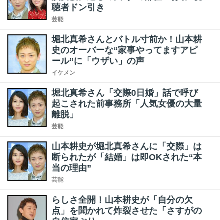
聴者ドン引き
芸能
堀北真希さんとバトル寸前か！山本耕
史のオーバーな“家事やってますアピ
ール”に「ウザい」の声
イケメン
堀北真希さん「交際0日婚」話で呼び
起こされた前事務所「人気女優の大量
離脱」
芸能
山本耕史が堀北真希さんに「交際」は
断られたが「結婚」は即OKされた“本
当の理由”
芸能
らしさ全開！山本耕史が「自分の欠
点」を聞かれて炸裂させた「さすがの