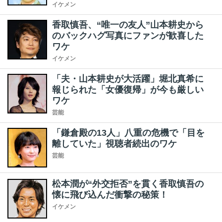
イケメン
香取慎吾、“唯一の友人”山本耕史から
のバックハグ写真にファンが歓喜した
ワケ
イケメン
「夫・山本耕史が大活躍」堀北真希に
報じられた「女優復帰」が今も厳しい
ワケ
芸能
「鎌倉殿の13人」八重の危機で「目を
離していた」視聴者続出のワケ
芸能
松本潤が“外交拒否”を貫く香取慎吾の
懐に飛び込んだ衝撃の秘策！
イケメン