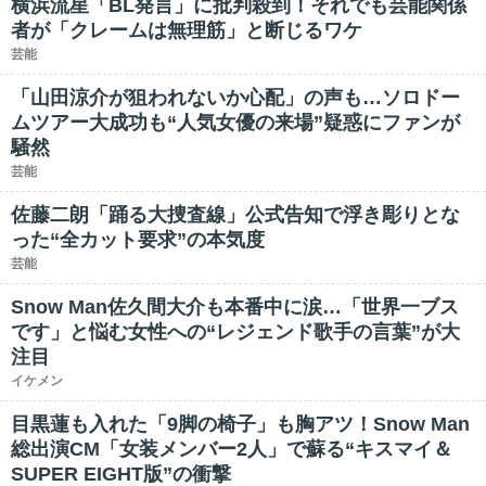
横浜流星「BL発言」に批判殺到！それでも芸能関係
者が「クレームは無理筋」と断じるワケ
芸能
「山田涼介が狙われないか心配」の声も…ソロドー
ムツアー大成功も“人気女優の来場”疑惑にファンが
騒然
芸能
佐藤二朗「踊る大捜査線」公式告知で浮き彫りとな
った“全カット要求”の本気度
芸能
Snow Man佐久間大介も本番中に涙…「世界一ブス
です」と悩む女性への“レジェンド歌手の言葉”が大
注目
イケメン
目黒蓮も入れた「9脚の椅子」も胸アツ！Snow Man
総出演CM「女装メンバー2人」で蘇る“キスマイ＆
SUPER EIGHT版”の衝撃