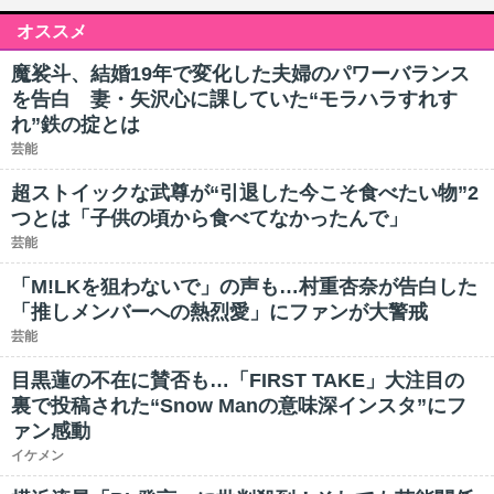
オススメ
魔裟斗、結婚19年で変化した夫婦のパワーバランス
を告白 妻・矢沢心に課していた“モラハラすれす
れ”鉄の掟とは
芸能
超ストイックな武尊が“引退した今こそ食べたい物”2
つとは「子供の頃から食べてなかったんで」
芸能
「M!LKを狙わないで」の声も…村重杏奈が告白した
「推しメンバーへの熱烈愛」にファンが大警戒
芸能
目黒蓮の不在に賛否も…「FIRST TAKE」大注目の
裏で投稿された“Snow Manの意味深インスタ”にフ
ァン感動
イケメン