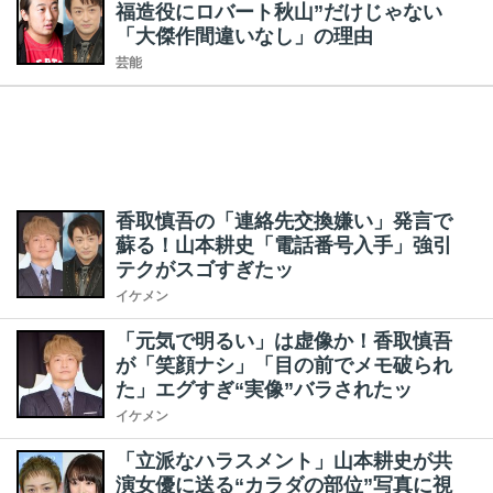
福造役にロバート秋山”だけじゃない
「大傑作間違いなし」の理由
芸能
香取慎吾の「連絡先交換嫌い」発言で
蘇る！山本耕史「電話番号入手」強引
テクがスゴすぎたッ
イケメン
「元気で明るい」は虚像か！香取慎吾
が「笑顔ナシ」「目の前でメモ破られ
た」エグすぎ“実像”バラされたッ
イケメン
「立派なハラスメント」山本耕史が共
演女優に送る“カラダの部位”写真に視