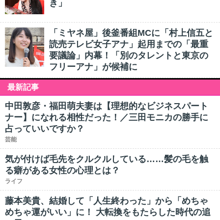
き」
「ミヤネ屋」後釜番組MCに「村上信五と
読売テレビ女子アナ」起用までの「最重
要議論」内幕！「別のタレントと東京の
フリーアナ」が候補に
最新記事
中田敦彦・福田萌夫妻は【理想的なビジネスパート
ナー】になれる相性だった！／三田モニカの勝手に
占っていいですか？
芸能
気が付けば毛先をクルクルしている……髪の毛を触
る癖がある女性の心理とは？
ライフ
藤本美貴、結婚して「人生終わった」から「めちゃ
めちゃ運がいい」に！ 大転換をもたらした時代の追