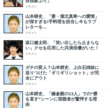
自信家ぶり」
イケメン
山本耕史、「妻・堀北真希への愛情」
が深すぎる!手料理を担当し今もラブ
レターを…
イケメン
坂口健太郎、「笑い出したら止まらな
い」クセを応用した共演俳優がいた！
イケメン
ガチの変人？山本耕史、上白石姉妹に
送りつけた「ギリギリショット」が完
全にアウト
イケメン
山本耕史、「鎌倉殿の13人」での“襟
を直す”シーンに視聴者が驚愕する理
由