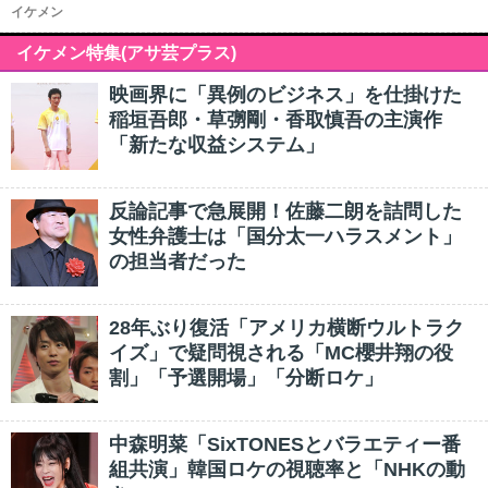
イケメン
イケメン特集(アサ芸プラス)
映画界に「異例のビジネス」を仕掛けた
稲垣吾郎・草彅剛・香取慎吾の主演作
「新たな収益システム」
反論記事で急展開！佐藤二朗を詰問した
女性弁護士は「国分太一ハラスメント」
の担当者だった
28年ぶり復活「アメリカ横断ウルトラク
イズ」で疑問視される「MC櫻井翔の役
割」「予選開場」「分断ロケ」
中森明菜「SixTONESとバラエティー番
組共演」韓国ロケの視聴率と「NHKの動