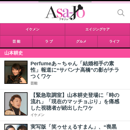
イケメン
エイジングケア
芸 能
ラ ブ
グルメ
ライフ
山本耕史
Perfumeあ～ちゃん「結婚相手の素
性」報道に“サバンナ高橋”の影がチラ
つくワケ
芸能
【緊急取調室】山本耕史登場に「時の
流れ」「現在のマッチョぶり」を痛感
した視聴者が続出したワケ
イケメン
実写版「笑ゥせぇるすまん」、“喪黒