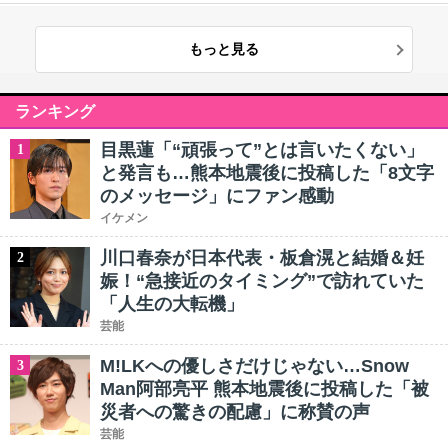
もっと見る
ランキング
目黒蓮「“頑張って”とは言いたくない」
1
と発言も…熊本地震後に投稿した「8文字
のメッセージ」にファン感動
イケメン
川口春奈が日本代表・板倉滉と結婚＆妊
2
娠！“急接近のタイミング”で訪れていた
「人生の大転機」
芸能
M!LKへの優しさだけじゃない…Snow
3
Man阿部亮平 熊本地震後に投稿した「被
災者への驚きの配慮」に称賛の声
芸能