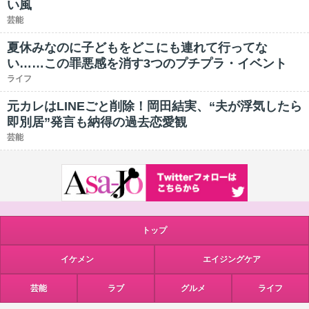
い風
芸能
夏休みなのに子どもをどこにも連れて行ってな
い……この罪悪感を消す3つのプチプラ・イベント
ライフ
元カレはLINEごと削除！岡田結実、“夫が浮気したら
即別居”発言も納得の過去恋愛観
芸能
トップ
イケメン
エイジングケア
芸能
ラブ
グルメ
ライフ