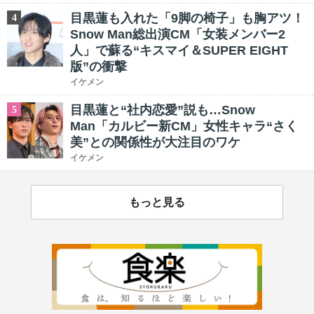
目黒蓮も入れた「9脚の椅子」も胸アツ！
4
Snow Man総出演CM「女装メンバー2
人」で蘇る“キスマイ＆SUPER EIGHT
版”の衝撃
イケメン
目黒蓮と“社内恋愛”説も…Snow
5
Man「カルビー新CM」女性キャラ“さく
美”との関係性が大注目のワケ
イケメン
もっと見る