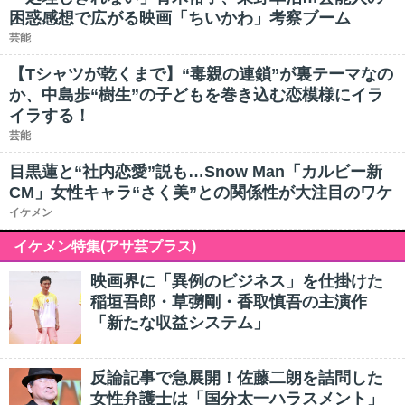
困惑感想で広がる映画「ちいかわ」考察ブーム
芸能
【Tシャツが乾くまで】“毒親の連鎖”が裏テーマなの
か、中島歩“樹生”の子どもを巻き込む恋模様にイラ
イラする！
芸能
目黒蓮と“社内恋愛”説も…Snow Man「カルビー新
CM」女性キャラ“さく美”との関係性が大注目のワケ
イケメン
イケメン特集(アサ芸プラス)
映画界に「異例のビジネス」を仕掛けた
稲垣吾郎・草彅剛・香取慎吾の主演作
「新たな収益システム」
反論記事で急展開！佐藤二朗を詰問した
女性弁護士は「国分太一ハラスメント」