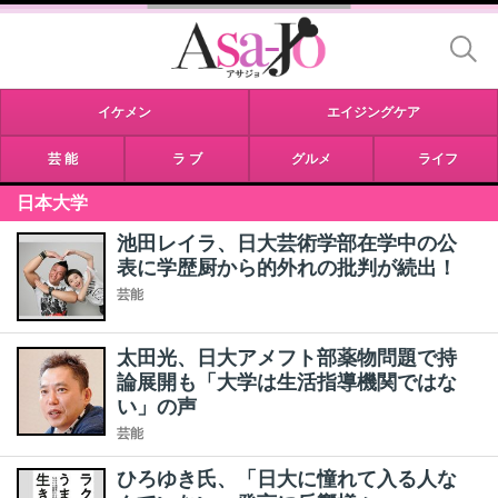
イケメン
エイジングケア
芸 能
ラ ブ
グルメ
ライフ
日本大学
池田レイラ、日大芸術学部在学中の公
表に学歴厨から的外れの批判が続出！
芸能
太田光、日大アメフト部薬物問題で持
論展開も「大学は生活指導機関ではな
い」の声
芸能
ひろゆき氏、「日大に憧れて入る人な