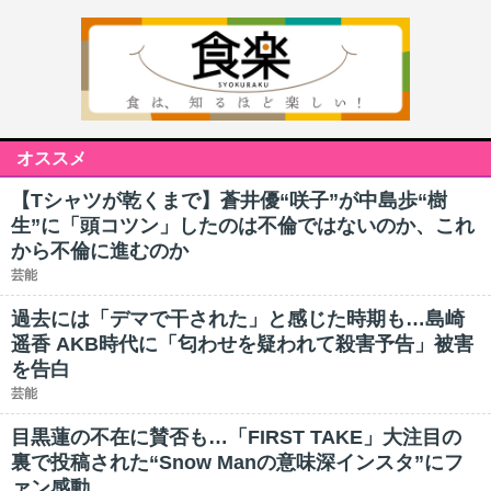
オススメ
【Tシャツが乾くまで】蒼井優“咲子”が中島歩“樹
生”に「頭コツン」したのは不倫ではないのか、これ
から不倫に進むのか
芸能
過去には「デマで干された」と感じた時期も…島崎
遥香 AKB時代に「匂わせを疑われて殺害予告」被害
を告白
芸能
目黒蓮の不在に賛否も…「FIRST TAKE」大注目の
裏で投稿された“Snow Manの意味深インスタ”にフ
ァン感動