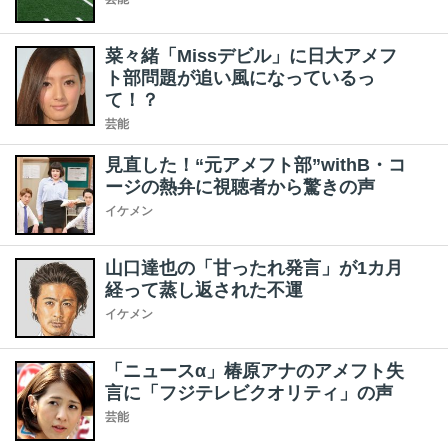
菜々緒「Missデビル」に日大アメフ
ト部問題が追い風になっているっ
て！？
芸能
見直した！“元アメフト部”withB・コ
ージの熱弁に視聴者から驚きの声
イケメン
山口達也の「甘ったれ発言」が1カ月
経って蒸し返された不運
イケメン
「ニュースα」椿原アナのアメフト失
言に「フジテレビクオリティ」の声
芸能