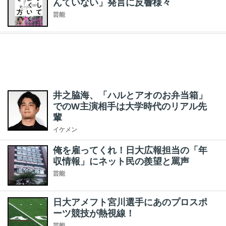
んていない」発言に反響様々
芸能
井之脇海、「ハルとアオのお弁当箱」
でのW主演相手は大学時代のリアル先
輩
イケメン
俺を雇ってくれ！日大広報担当の「年
収情報」にネット民の羨望と罵声
芸能
日大アメフト宮川選手にあのプロスポ
ーツ競技が熱視線！
芸能