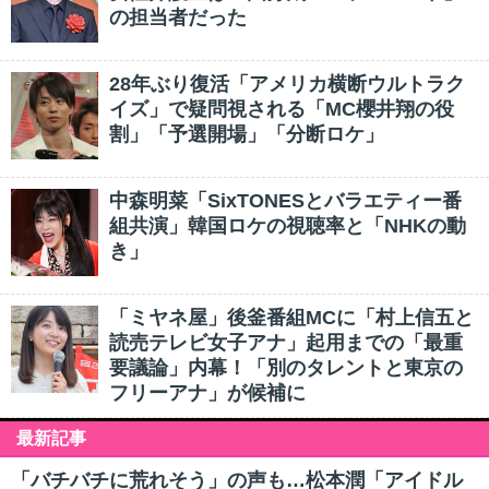
の担当者だった
28年ぶり復活「アメリカ横断ウルトラク
イズ」で疑問視される「MC櫻井翔の役
割」「予選開場」「分断ロケ」
中森明菜「SixTONESとバラエティー番
組共演」韓国ロケの視聴率と「NHKの動
き」
「ミヤネ屋」後釜番組MCに「村上信五と
読売テレビ女子アナ」起用までの「最重
要議論」内幕！「別のタレントと東京の
フリーアナ」が候補に
最新記事
「バチバチに荒れそう」の声も…松本潤「アイドル