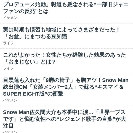
プロデュース始動」報道も懸念される“一部旧ジャニ
ファンの反発”とは
イケメン
実は時期も慣習も地域によってさまざまだった！
「お盆」にまつわる豆知識
ライフ
これがよかった！女性たちが経験した効果のあった
「おまじない」とは？
ライフ
目黒蓮も入れた「9脚の椅子」も胸アツ！Snow Man
総出演CM「女装メンバー2人」で蘇る“キスマイ＆
SUPER EIGHT版”の衝撃
イケメン
Snow Man佐久間大介も本番中に涙…「世界一ブス
です」と悩む女性への“レジェンド歌手の言葉”が大
注目
イケメン