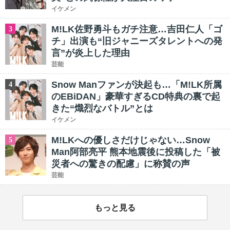
イケメン
M!LK佐野勇斗もガチ注意…吉田仁人「ゴ
3
チ」出演も“旧ジャニーズタレントへの発
言”が炎上した理由
芸能
Snow Manファンが決起も…「M!LK所属
4
のEBiDAN」豪華すぎるCD特典の裏で起
きた“熾烈なバトル”とは
イケメン
M!LKへの優しさだけじゃない…Snow
5
Man阿部亮平 熊本地震後に投稿した「被
災者への驚きの配慮」に称賛の声
芸能
もっと見る