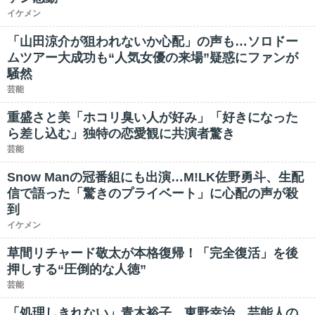
イケメン
「山田涼介が狙われないか心配」の声も…ソロドー
ムツアー大成功も“人気女優の来場”疑惑にファンが
騒然
芸能
重盛さと美「ホコリ臭い人が好み」「好きになった
ら差し込む」独特の恋愛観に共演者驚き
芸能
Snow Manの冠番組にも出演…M!LK佐野勇斗、生配
信で語った「驚きのプライベート」に心配の声が殺
到
イケメン
草間リチャード敬太が本格復帰！「完全復活」を後
押しする“圧倒的な人徳”
芸能
「処理しきれない」青木裕子、東野幸治…芸能人の