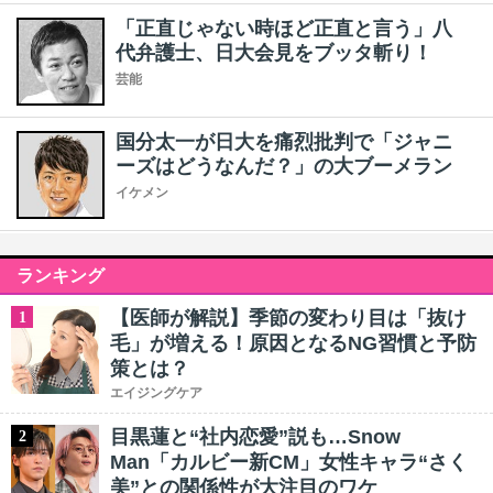
「正直じゃない時ほど正直と言う」八
代弁護士、日大会見をブッタ斬り！
芸能
国分太一が日大を痛烈批判で「ジャニ
ーズはどうなんだ？」の大ブーメラン
イケメン
ランキング
【医師が解説】季節の変わり目は「抜け
1
毛」が増える！原因となるNG習慣と予防
策とは？
エイジングケア
目黒蓮と“社内恋愛”説も…Snow
2
Man「カルビー新CM」女性キャラ“さく
美”との関係性が大注目のワケ