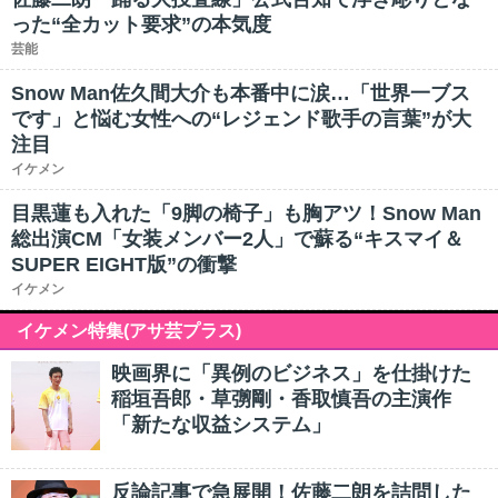
った“全カット要求”の本気度
芸能
Snow Man佐久間大介も本番中に涙…「世界一ブス
です」と悩む女性への“レジェンド歌手の言葉”が大
注目
イケメン
目黒蓮も入れた「9脚の椅子」も胸アツ！Snow Man
総出演CM「女装メンバー2人」で蘇る“キスマイ＆
SUPER EIGHT版”の衝撃
イケメン
イケメン特集(アサ芸プラス)
映画界に「異例のビジネス」を仕掛けた
稲垣吾郎・草彅剛・香取慎吾の主演作
「新たな収益システム」
反論記事で急展開！佐藤二朗を詰問した