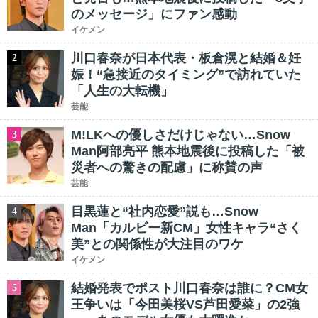
のメッセージ」にファン感動
イケメン
川口春奈が日本代表・板倉滉と結婚＆妊
2
娠！“急接近のタイミング”で訪れていた
「人生の大転機」
芸能
M!LKへの優しさだけじゃない…Snow
3
Man阿部亮平 熊本地震後に投稿した「被
災者への驚きの配慮」に称賛の声
芸能
目黒蓮と“社内恋愛”説も…Snow
4
Man「カルビー新CM」女性キャラ“さく
美”との関係性が大注目のワケ
イケメン
結婚発表でポスト川口春奈は誰に？CM女
5
王争いは「今田美桜VS芦田愛菜」の2強