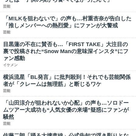
芸能
「M!LKを狙わないで」の声も…村重杏奈が告白した
「推しメンバーへの熱烈愛」にファンが大警戒
芸能
目黒蓮の不在に賛否も…「FIRST TAKE」大注目の
裏で投稿された“Snow Manの意味深インスタ”にフ
ァン感動
イケメン
横浜流星「BL発言」に批判殺到！それでも芸能関係
者が「クレームは無理筋」と断じるワケ
芸能
「山田涼介が狙われないか心配」の声も…ソロドー
ムツアー大成功も“人気女優の来場”疑惑にファンが
騒然
芸能
佐藤二朗「踊る大捜査線」公式告知で浮き彫りとな