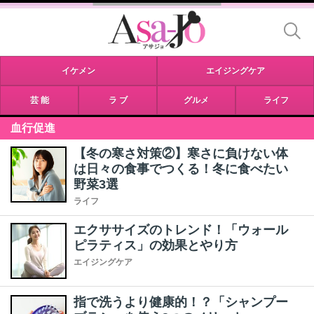
イケメン
エイジングケア
芸 能
ラ ブ
グルメ
ライフ
血行促進
【冬の寒さ対策②】寒さに負けない体
は日々の食事でつくる！冬に食べたい
野菜3選
ライフ
エクササイズのトレンド！「ウォール
ピラティス」の効果とやり方
エイジングケア
指で洗うより健康的！？「シャンプー