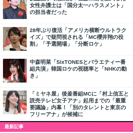
女性弁護士は「国分太一ハラスメント」
の担当者だった
28年ぶり復活「アメリカ横断ウルトラク
イズ」で疑問視される「MC櫻井翔の役
割」「予選開場」「分断ロケ」
中森明菜「SixTONESとバラエティー番
組共演」韓国ロケの視聴率と「NHKの動
き」
「ミヤネ屋」後釜番組MCに「村上信五と
読売テレビ女子アナ」起用までの「最重
要議論」内幕！「別のタレントと東京の
フリーアナ」が候補に
最新記事