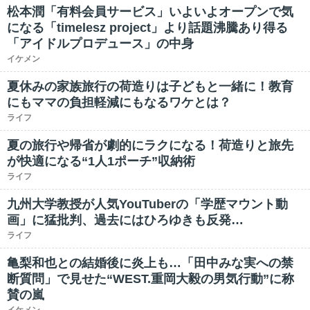
松本潤「有料会員サービス」いよいよオープンで気
になる「timelesz project」より話題沸騰あり得る
「アイドルプロデュース」の中身
イケメン
夏休みの家族旅行の荷造りは子どもと一緒に！教育
にもママの負担軽減にもなるワケとは？
ライフ
夏の旅行や帰省が劇的にラクになる！荷造りと旅先
が快適になる“1人1ポーチ”収納術
ライフ
九州大学教授が人気YouTuberの「学歴マウント動
画」に猛批判、過去にはひろゆきも反発…
ライフ
亀梨和也との結婚後に炎上も…「田中みな実への禁
断質問」で見せた“WEST.重岡大毅の男気行動”に称
賛の嵐