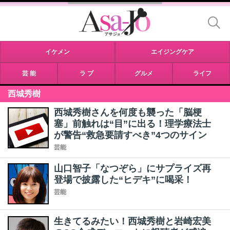
イケメン
エイジングケア
芸 能
ラ ブ
グルメ
ライフ
西城秀樹
西城秀樹さんを何度も襲った「脳梗
塞」前触れは“目”に出る！理学療法士
が警告“救急要請すべき”4つのサイン
芸能
山口智子「なつぞら」にサプライズ再
登場で披露した“ヒデキ”に喝采！
芸能
生きてるみたい！西城秀樹と岩崎宏美