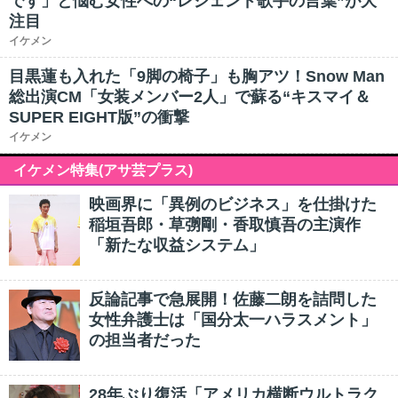
です」と悩む女性への“レジェンド歌手の言葉”が大
注目
イケメン
目黒蓮も入れた「9脚の椅子」も胸アツ！Snow Man
総出演CM「女装メンバー2人」で蘇る“キスマイ＆
SUPER EIGHT版”の衝撃
イケメン
イケメン特集(アサ芸プラス)
映画界に「異例のビジネス」を仕掛けた
稲垣吾郎・草彅剛・香取慎吾の主演作
「新たな収益システム」
反論記事で急展開！佐藤二朗を詰問した
女性弁護士は「国分太一ハラスメント」
の担当者だった
28年ぶり復活「アメリカ横断ウルトラク