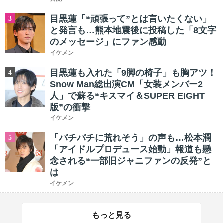
目黒蓮「“頑張って”とは言いたくない」
3
と発言も…熊本地震後に投稿した「8文字
のメッセージ」にファン感動
イケメン
目黒蓮も入れた「9脚の椅子」も胸アツ！
4
Snow Man総出演CM「女装メンバー2
人」で蘇る“キスマイ＆SUPER EIGHT
版”の衝撃
イケメン
「バチバチに荒れそう」の声も…松本潤
5
「アイドルプロデュース始動」報道も懸
念される“一部旧ジャニファンの反発”と
は
イケメン
もっと見る