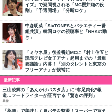
イズ」で疑問視される「MC櫻井翔の役
割」「予選開場」「分断ロケ」
中森明菜「SixTONESとバラエティー番
組共演」韓国ロケの視聴率と「NHKの動
き」
「ミヤネ屋」後釜番組MCに「村上信五と
読売テレビ女子アナ」起用までの「最重
要議論」内幕！「別のタレントと東京の
フリーアナ」が候補に
最新記事
三山凌輝の「あんかけパスタ店」に“客足鈍化”報
道…フードライターが証言する「驚きの評判」
芸能
「薬膳」で美味しく夏バテを撃退！スーパーで買え