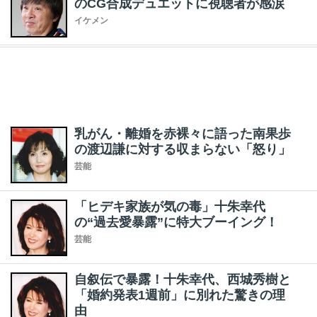
のCG合成デュエットに視聴者が感涙
イケメン
乳がん・離婚を赤裸々に語った南果歩
の渡辺謙に対する収まらない「怒り」
芸能
「ヒデキ家族が気の毒」十朱幸代
の“過去愛暴露”に特大ブーイング！
芸能
自叙伝で暴露！十朱幸代、西城秀樹と
「婚約発表1週前」に別れた驚きの理
由