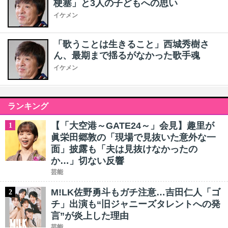
梗塞」と3人の子どもへの思い
イケメン
「歌うことは生きること」西城秀樹さ
ん、最期まで揺るがなかった歌手魂
イケメン
ランキング
【「大空港～GATE24～」会見】趣里が
1
眞栄田郷敦の「現場で見抜いた意外な一
面」披露も「夫は見抜けなかったの
か…」切ない反響
芸能
M!LK佐野勇斗もガチ注意…吉田仁人「ゴ
2
チ」出演も“旧ジャニーズタレントへの発
言”が炎上した理由
芸能