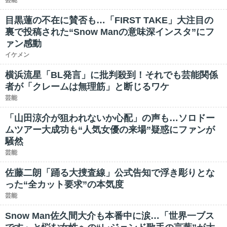
芸能
目黒蓮の不在に賛否も…「FIRST TAKE」大注目の
裏で投稿された“Snow Manの意味深インスタ”にフ
ァン感動
イケメン
横浜流星「BL発言」に批判殺到！それでも芸能関係
者が「クレームは無理筋」と断じるワケ
芸能
「山田涼介が狙われないか心配」の声も…ソロドー
ムツアー大成功も“人気女優の来場”疑惑にファンが
騒然
芸能
佐藤二朗「踊る大捜査線」公式告知で浮き彫りとな
った“全カット要求”の本気度
芸能
Snow Man佐久間大介も本番中に涙…「世界一ブス