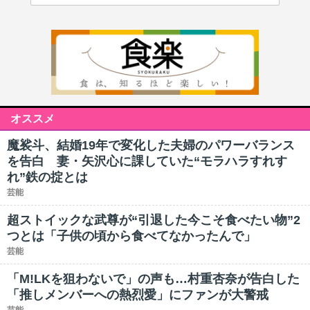
オススメ
魔裟斗、結婚19年で変化した夫婦のパワーバランス
を告白 妻・矢沢心に課していた“モラハラすれす
れ”鉄の掟とは
芸能
超ストイックな武尊が“引退した今こそ食べたい物”2
つとは「子供の頃から食べてなかったんで」
芸能
「M!LKを狙わないで」の声も…村重杏奈が告白した
「推しメンバーへの熱烈愛」にファンが大警戒