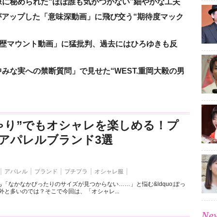
に秘められた“ほぼ誰も気がつかない”細やかな工夫
nがアップした「意味深動画」に飛び交う“期待度マック
「学歴マウント動画」に猛批判、過去にはひろゆきも反
みな実への禁断質問」で見せた“WEST.重岡大毅の男
ゃり”でもオシャレを楽しめる！プ
アパレルブランド3選
アパレル
ブランド
プチプラ
オシャレ服
「なかなかぴったりのサイズが見つからない……」と悩む&ldquo;ぽっ
外と多いのでは？そこで今回は、「オシャレ...
New