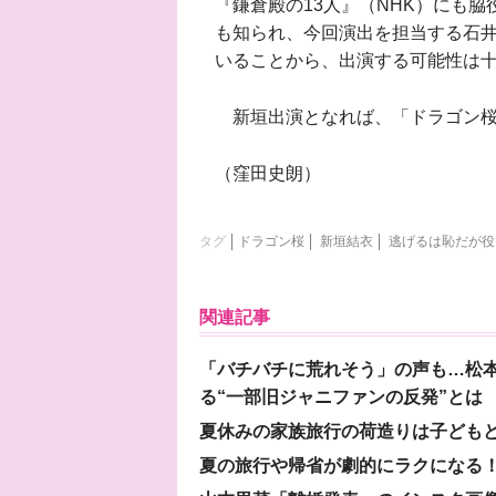
『鎌倉殿の13人』（NHK）にも
も知られ、今回演出を担当する石
いることから、出演する可能性は
新垣出演となれば、「ドラゴン桜
（窪田史朗）
タグ
ドラゴン桜
新垣結衣
逃げるは恥だが役
関連記事
「バチバチに荒れそう」の声も…松
る“一部旧ジャニファンの反発”とは
夏休みの家族旅行の荷造りは子ども
夏の旅行や帰省が劇的にラクになる！