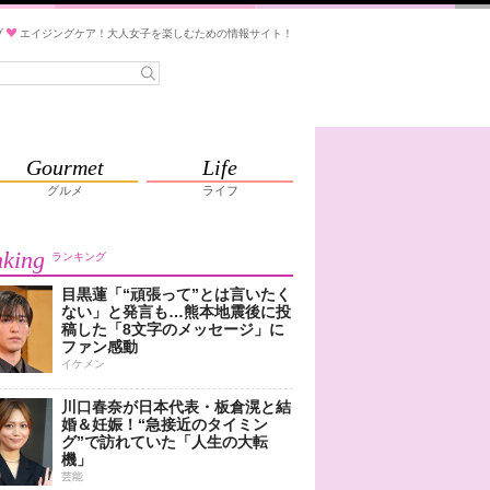
ブ
エイジングケア！大人女子を楽しむための情報サイト！
Gourmet
Life
グルメ
ライフ
king
ランキング
目黒蓮「“頑張って”とは言いたく
ない」と発言も…熊本地震後に投
稿した「8文字のメッセージ」に
ファン感動
イケメン
川口春奈が日本代表・板倉滉と結
婚＆妊娠！“急接近のタイミン
グ”で訪れていた「人生の大転
機」
芸能