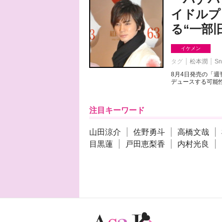
イドルプ
る“一部
イケメン
タグ
松本潤
Sn
8月4日発売の「
デュースする可能性
注目キーワード
山田涼介
佐野勇斗
高橋文哉
目黒蓮
戸田恵梨香
内村光良