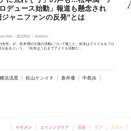
ロデュース始動」報道も懸念され
旧ジャニファンの反発”とは
ow Man
渡辺翔太
timelesz
週刊女性」が、松本潤の今後の活動について報じた。松本はアイドルをプロ
があるという。「松本はこれまでアイドル活動だ...
横浜流星
松山ケンイチ
蒼井優
中島歩
イケメン
エイジングケア
芸能
ラブ
グルメ