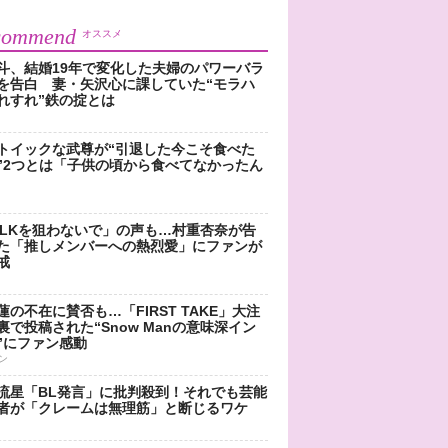
commend
オススメ
斗、結婚19年で変化した夫婦のパワーバラ
を告白 妻・矢沢心に課していた“モラハ
れすれ”鉄の掟とは
トイックな武尊が“引退した今こそ食べた
”2つとは「子供の頃から食べてなかったん
!LKを狙わないで」の声も…村重杏奈が告
た「推しメンバーへの熱烈愛」にファンが
戒
蓮の不在に賛否も…「FIRST TAKE」大注
裏で投稿された“Snow Manの意味深イン
”にファン感動
ン
流星「BL発言」に批判殺到！それでも芸能
者が「クレームは無理筋」と断じるワケ