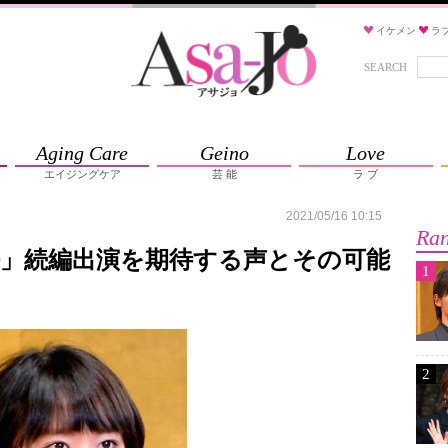
イケメン
ラ
SEARCH
Aging Care
Geino
Love
エイジングケア
芸 能
ラ ブ
2021/05/16 10:15
Ran
桜」続編出演を期待する声とその可能
1
2