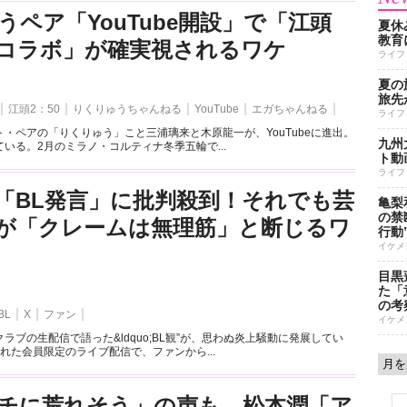
うペア「YouTube開設」で「江頭
夏休
教育
とのコラボ」が確実視されるワケ
ライフ
夏の
旅先
江頭2：50
りくりゅうちゃんねる
YouTube
エガちゃんねる
ライフ
・ペアの「りくりゅう」こと三浦璃来と木原龍一が、YouTubeに進出。
九州
いる。2月のミラノ・コルティナ冬季五輪で...
ト動
ライフ
「BL発言」に批判殺到！それでも芸
亀梨
の禁
が「クレームは無理筋」と断じるワ
行動
イケメ
目黒
た「
の考
BL
X
ファン
イケメ
ラブの生配信で語った&ldquo;BL観”が、思わぬ炎上騒動に発展してい
れた会員限定のライブ配信で、ファンから...
チに荒れそう」の声も…松本潤「ア