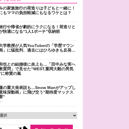
みの家族旅行の荷造りは子どもと一緒に！
にもママの負担軽減にもなるワケとは？
旅行や帰省が劇的にラクになる！荷造りと
が快適になる“1人1ポーチ”収納術
大学教授が人気YouTuberの「学歴マウン
画」に猛批判、過去にはひろゆきも反発…
和也との結婚後に炎上も…「田中みな実へ
断質問」で見せた“WEST.重岡大毅の男気
”に称賛の嵐
ン
蓮の重大発表説も…Snow Manがアップし
意味深動画」に飛び交う“期待度マックス
察”
ン