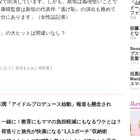
脇役で出演しています。しかも、新垣は義理堅いことで
「山
ドー
井康晴監督は新垣の代表作『逃げ恥』の演出も務めて
ファ
十分にあります」（女性誌記者）
芸能
佐藤
」の大ヒットは間違いなし？
とな
芸能
Sn
ブス
言葉
イケメ
に立つ
長澤まさみ
阿部寛
目黒
Ma
スマイ
イケメ
Ike
本潤「アイドルプロデュース始動」報道も懸念され
と一緒に！教育にもママの負担軽減にもなるワケとは？
荷造りと旅先が快適になる“1人1ポーチ”収納術