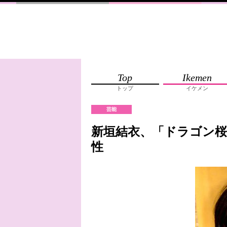
Top
Ikemen
トップ
イケメン
芸能
新垣結衣、「ドラゴン
性