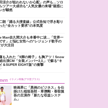
田涼介が狙われないか心配」の声も…ソロ
ムツアー大成功も“人気女優の来場”疑惑に
ンが騒然
二朗「踊る大捜査線」公式告知で浮き彫り
った“全カット要求”の本気度
ow Man佐久間大介も本番中に涙…「世界一
です」と悩む女性への“レジェンド歌手の
”が大注目
ン
蓮も入れた「9脚の椅子」も胸アツ！Snow
n総出演CM「女装メンバー2人」で蘇る“キ
＆SUPER EIGHT版”の衝撃
ン
men
イケメン特集(アサ芸プラス)
映画界に「異例のビジネス」を仕
掛けた稲垣吾郎・草彅剛・香取慎
吾の主演作「新たな収益システ
ム」