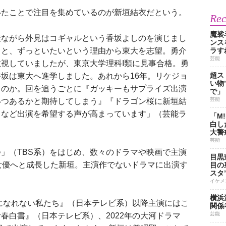
たことで注目を集めているのが新垣結衣だという。
Re
魔裟
徒ながら外見はコギャルという香坂よしのを演じまし
ンス
）と、ずっといたいという理由から東大を志望。勇介
ラす
芸能
視していましたが、東京大学理科I類に見事合格。勇
超ス
坂は東大へ進学しました。あれから16年。リケジョ
い物
るのか。回を追うごとに『ガッキーもサプライズ出演
で」
芸能
いつあるかと期待してしまう』『ドラゴン桜に新垣結
』など出演を希望する声が高まっています」（芸能ラ
「M
白し
大警
芸能
」（TBS系）をはじめ、数々のドラマや映画で主演
目黒
女優へと成長した新垣。主演作でないドラマに出演す
目の
スタ
イケメ
横浜
獣になれない私たち』（日本テレビ系）以降主演にはこ
関係
芸能
春白書』（日本テレビ系）、2022年の大河ドラマ