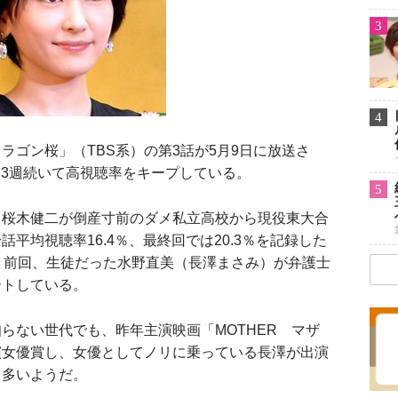
3
4
ゴン桜」（TBS系）の第3話が5月9日に放送さ
。3週続いて高視聴率をキープしている。
5
桜木健二が倒産寸前のダメ私立高校から現役東大合
平均視聴率16.4％、最終回では20.3％を記録した
。前回、生徒だった水野直美（長澤まさみ）が弁護士
ートしている。
ない世代でも、昨年主演映画「MOTHER マザ
演女優賞し、女優としてノリに乗っている長澤が出演
も多いようだ。