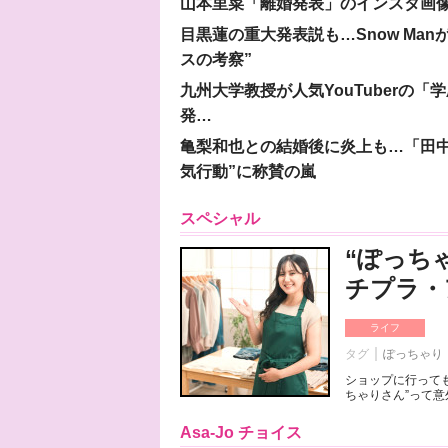
山本里菜「離婚発表」のインスタ画像
目黒蓮の重大発表説も…Snow Ma
スの考察”
九州大学教授が人気YouTuberの
発…
亀梨和也との結婚後に炎上も…「田中
気行動”に称賛の嵐
スペシャル
“ぽっち
チプラ・
ライフ
タグ
ぽっちゃり
ショップに行っても
ちゃりさん”って意
Asa-Jo チョイス