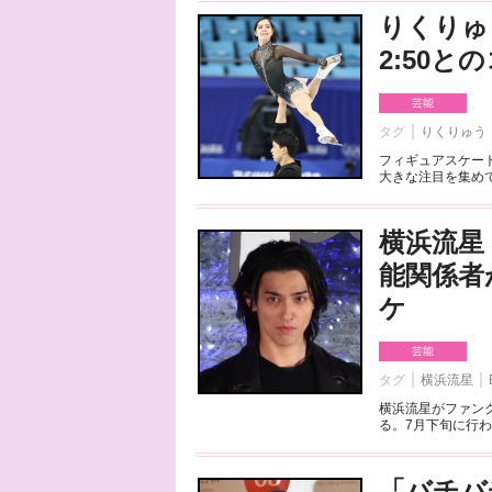
りくりゅ
2:50
芸能
タグ
りくりゅう
フィギュアスケート
大きな注目を集めて
横浜流星
能関係者
ケ
芸能
タグ
横浜流星
横浜流星がファンク
る。7月下旬に行わ
「バチバ