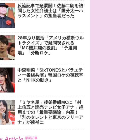
反論記事で急展開！佐藤二朗を詰
問した女性弁護士は「国分太一ハ
ラスメント」の担当者だった
28年ぶり復活「アメリカ横断ウル
トラクイズ」で疑問視される
「MC櫻井翔の役割」「予選開
場」「分断ロケ」
中森明菜「SixTONESとバラエテ
ィー番組共演」韓国ロケの視聴率
と「NHKの動き」
「ミヤネ屋」後釜番組MCに「村
上信五と読売テレビ女子アナ」起
用までの「最重要議論」内幕！
「別のタレントと東京のフリーア
ナ」が候補に
 Article
最新記事