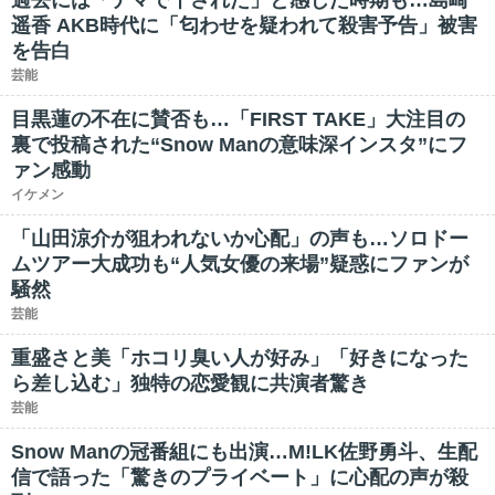
過去には「デマで干された」と感じた時期も…島崎
遥香 AKB時代に「匂わせを疑われて殺害予告」被害
を告白
芸能
目黒蓮の不在に賛否も…「FIRST TAKE」大注目の
裏で投稿された“Snow Manの意味深インスタ”にフ
ァン感動
イケメン
「山田涼介が狙われないか心配」の声も…ソロドー
ムツアー大成功も“人気女優の来場”疑惑にファンが
騒然
芸能
重盛さと美「ホコリ臭い人が好み」「好きになった
ら差し込む」独特の恋愛観に共演者驚き
芸能
Snow Manの冠番組にも出演…M!LK佐野勇斗、生配
信で語った「驚きのプライベート」に心配の声が殺