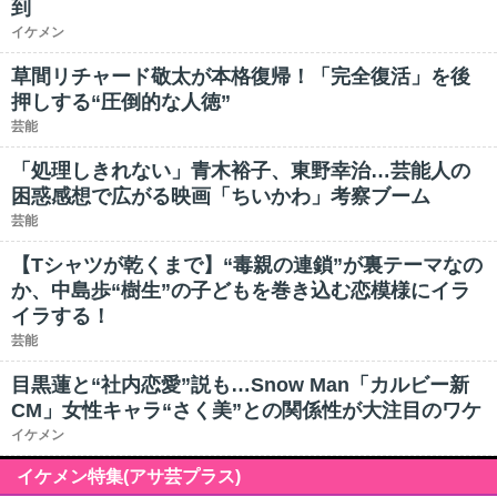
到
イケメン
草間リチャード敬太が本格復帰！「完全復活」を後
押しする“圧倒的な人徳”
芸能
「処理しきれない」青木裕子、東野幸治…芸能人の
困惑感想で広がる映画「ちいかわ」考察ブーム
芸能
【Tシャツが乾くまで】“毒親の連鎖”が裏テーマなの
か、中島歩“樹生”の子どもを巻き込む恋模様にイラ
イラする！
芸能
目黒蓮と“社内恋愛”説も…Snow Man「カルビー新
CM」女性キャラ“さく美”との関係性が大注目のワケ
イケメン
イケメン特集(アサ芸プラス)