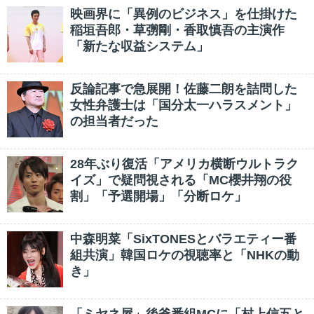
映画界に「異例のビジネス」を仕掛けた
稲垣吾郎・草彅剛・香取慎吾の主演作
「新たな収益システム」
反論記事で急展開！佐藤二朗を詰問した
女性弁護士は「国分太一ハラスメント」
の担当者だった
28年ぶり復活「アメリカ横断ウルトラク
イズ」で疑問視される「MC櫻井翔の役
割」「予選開場」「分断ロケ」
中森明菜「SixTONESとバラエティー番
組共演」韓国ロケの視聴率と「NHKの動
き」