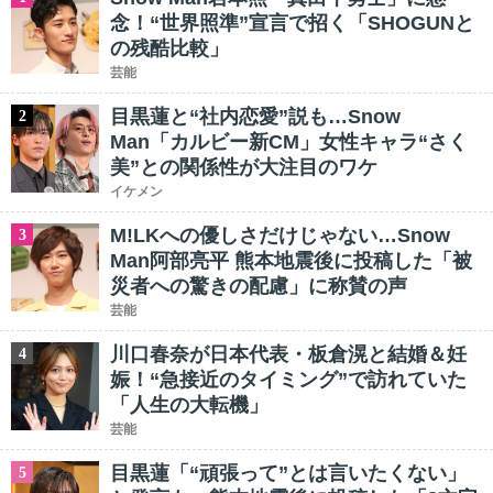
念！“世界照準”宣言で招く「SHOGUNと
の残酷比較」
芸能
目黒蓮と“社内恋愛”説も…Snow
2
Man「カルビー新CM」女性キャラ“さく
美”との関係性が大注目のワケ
イケメン
M!LKへの優しさだけじゃない…Snow
3
Man阿部亮平 熊本地震後に投稿した「被
災者への驚きの配慮」に称賛の声
芸能
川口春奈が日本代表・板倉滉と結婚＆妊
4
娠！“急接近のタイミング”で訪れていた
「人生の大転機」
芸能
目黒蓮「“頑張って”とは言いたくない」
5