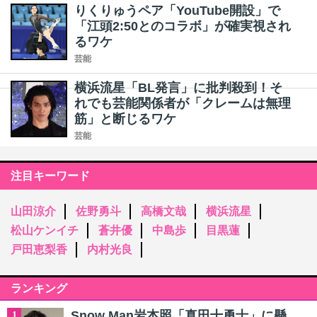
りくりゅうペア「YouTube開設」で
「江頭2:50とのコラボ」が確実視され
るワケ
芸能
横浜流星「BL発言」に批判殺到！そ
れでも芸能関係者が「クレームは無理
筋」と断じるワケ
芸能
注目キーワード
山田涼介
佐野勇斗
高橋文哉
横浜流星
松山ケンイチ
蒼井優
中島歩
目黒蓮
戸田恵梨香
内村光良
ランキング
Snow Man岩本照「真田十勇士」に懸
1