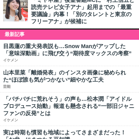
「ミヤネ屋」後釜番組MCに「村上信五と
読売テレビ女子アナ」起用までの「最重
要議論」内幕！「別のタレントと東京の
フリーアナ」が候補に
最新記事
目黒蓮の重大発表説も…Snow Manがアップした
「意味深動画」に飛び交う“期待度マックスの考察”
イケメン
山本里菜「離婚発表」のインスタ画像に秘められ
た“ほぼ誰も気がつかない”細やかな工夫
芸能
「バチバチに荒れそう」の声も…松本潤「アイドル
プロデュース始動」報道も懸念される“一部旧ジャニ
ファンの反発”とは
イケメン
実は時期も慣習も地域によってさまざまだった！