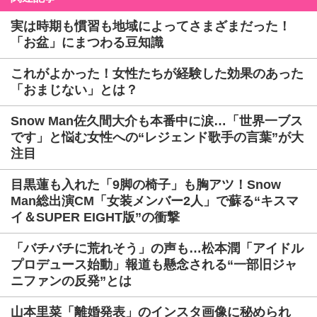
実は時期も慣習も地域によってさまざまだった！
「お盆」にまつわる豆知識
これがよかった！女性たちが経験した効果のあった
「おまじない」とは？
Snow Man佐久間大介も本番中に涙…「世界一ブス
です」と悩む女性への“レジェンド歌手の言葉”が大
注目
目黒蓮も入れた「9脚の椅子」も胸アツ！Snow
Man総出演CM「女装メンバー2人」で蘇る“キスマ
イ＆SUPER EIGHT版”の衝撃
「バチバチに荒れそう」の声も…松本潤「アイドル
プロデュース始動」報道も懸念される“一部旧ジャ
ニファンの反発”とは
山本里菜「離婚発表」のインスタ画像に秘められ