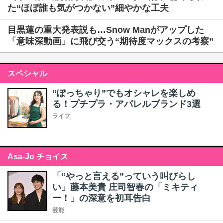
た“ほぼ誰も気がつかない”細やかな工夫
目黒蓮の重大発表説も…Snow Manがアップした
「意味深動画」に飛び交う“期待度マックスの考察”
スペシャル
“ぽっちゃり”でもオシャレを楽しめ
る！プチプラ・アパレルブランド3選
ライフ
Asa-Jo チョイス
「“やっと言える”っていう叫びらし
い」藤本美貴 庄司智春の「ミキティ
ー！」の深意を初耳告白
芸能