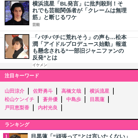
横浜流星「BL発言」に批判殺到！そ
れでも芸能関係者が「クレームは無理
筋」と断じるワケ
芸能
「バチバチに荒れそう」の声も…松本
潤「アイドルプロデュース始動」報道
も懸念される“一部旧ジャニファンの
反発”とは
イケメン
注目キーワード
山田涼介
佐野勇斗
高橋文哉
横浜流星
松山ケンイチ
蒼井優
中島歩
目黒蓮
戸田恵梨香
内村光良
ランキング
目黒蓮「“頑張って”とは言いたくない」
1