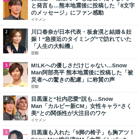
と発言も…熊本地震後に投稿した「8文字
のメッセージ」にファン感動
イケメン
川口春奈が日本代表・板倉滉と結婚＆妊
2
娠！“急接近のタイミング”で訪れていた
「人生の大転機」
芸能
M!LKへの優しさだけじゃない…Snow
3
Man阿部亮平 熊本地震後に投稿した「被
災者への驚きの配慮」に称賛の声
芸能
目黒蓮と“社内恋愛”説も…Snow
4
Man「カルビー新CM」女性キャラ“さく
美”との関係性が大注目のワケ
イケメン
目黒蓮も入れた「9脚の椅子」も胸アツ！
5