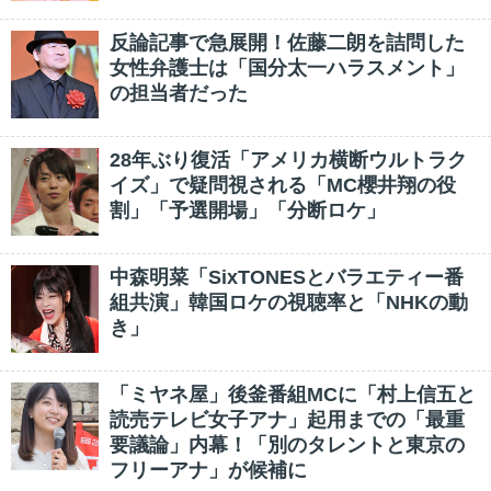
反論記事で急展開！佐藤二朗を詰問した
女性弁護士は「国分太一ハラスメント」
の担当者だった
28年ぶり復活「アメリカ横断ウルトラク
イズ」で疑問視される「MC櫻井翔の役
割」「予選開場」「分断ロケ」
中森明菜「SixTONESとバラエティー番
組共演」韓国ロケの視聴率と「NHKの動
き」
「ミヤネ屋」後釜番組MCに「村上信五と
読売テレビ女子アナ」起用までの「最重
要議論」内幕！「別のタレントと東京の
フリーアナ」が候補に