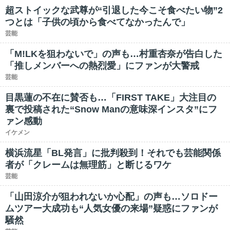
超ストイックな武尊が“引退した今こそ食べたい物”2
つとは「子供の頃から食べてなかったんで」
芸能
「M!LKを狙わないで」の声も…村重杏奈が告白した
「推しメンバーへの熱烈愛」にファンが大警戒
芸能
目黒蓮の不在に賛否も…「FIRST TAKE」大注目の
裏で投稿された“Snow Manの意味深インスタ”にフ
ァン感動
イケメン
横浜流星「BL発言」に批判殺到！それでも芸能関係
者が「クレームは無理筋」と断じるワケ
芸能
「山田涼介が狙われないか心配」の声も…ソロドー
ムツアー大成功も“人気女優の来場”疑惑にファンが
騒然