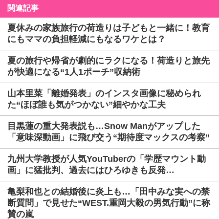
関連記事
夏休みの家族旅行の荷造りは子どもと一緒に！教育
にもママの負担軽減にもなるワケとは？
夏の旅行や帰省が劇的にラクになる！荷造りと旅先
が快適になる“1人1ポーチ”収納術
山本里菜「離婚発表」のインスタ画像に秘められ
た“ほぼ誰も気がつかない”細やかな工夫
目黒蓮の重大発表説も…Snow Manがアップした
「意味深動画」に飛び交う“期待度マックスの考察”
九州大学教授が人気YouTuberの「学歴マウント動
画」に猛批判、過去にはひろゆきも反発…
亀梨和也との結婚後に炎上も…「田中みな実への禁
断質問」で見せた“WEST.重岡大毅の男気行動”に称
賛の嵐