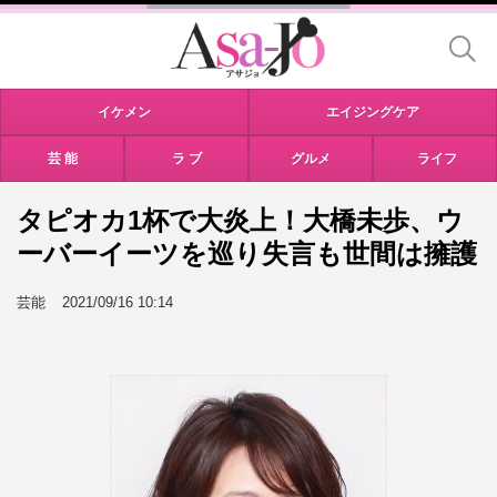
イケメン
エイジングケア
芸 能
ラ ブ
グルメ
ライフ
タピオカ1杯で大炎上！大橋未歩、ウ
ーバーイーツを巡り失言も世間は擁護
芸能
2021/09/16 10:14