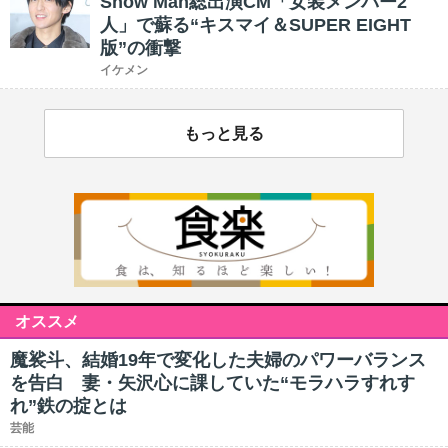
Snow Man総出演CM「女装メンバー2
人」で蘇る“キスマイ＆SUPER EIGHT
版”の衝撃
イケメン
もっと見る
オススメ
魔裟斗、結婚19年で変化した夫婦のパワーバランス
を告白 妻・矢沢心に課していた“モラハラすれす
れ”鉄の掟とは
芸能