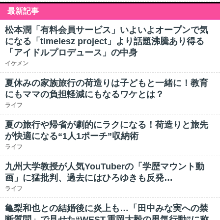
最新記事
松本潤「有料会員サービス」いよいよオープンで気
になる「timelesz project」より話題沸騰あり得る
「アイドルプロデュース」の中身
イケメン
夏休みの家族旅行の荷造りは子どもと一緒に！教育
にもママの負担軽減にもなるワケとは？
ライフ
夏の旅行や帰省が劇的にラクになる！荷造りと旅先
が快適になる“1人1ポーチ”収納術
ライフ
九州大学教授が人気YouTuberの「学歴マウント動
画」に猛批判、過去にはひろゆきも反発…
ライフ
亀梨和也との結婚後に炎上も…「田中みな実への禁
断質問」で見せた“WEST.重岡大毅の男気行動”に称