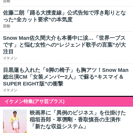
芸能
佐藤二朗「踊る大捜査線」公式告知で浮き彫りとな
った“全カット要求”の本気度
芸能
Snow Man佐久間大介も本番中に涙…「世界一ブス
です」と悩む女性への“レジェンド歌手の言葉”が大
注目
イケメン
目黒蓮も入れた「9脚の椅子」も胸アツ！Snow Man
総出演CM「女装メンバー2人」で蘇る“キスマイ＆
SUPER EIGHT版”の衝撃
イケメン
イケメン特集(アサ芸プラス)
映画界に「異例のビジネス」を仕掛けた
稲垣吾郎・草彅剛・香取慎吾の主演作
「新たな収益システム」