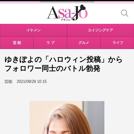
イケメン
エイジングケア
芸 能
ラ ブ
グルメ
ライフ
ゆきぽよの「ハロウィン投稿」から
フォロワー同士のバトル勃発
芸能
2021/09/29 10:15