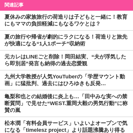
関連記事
夏休みの家族旅行の荷造りは子どもと一緒に！教育
にもママの負担軽減にもなるワケとは？
夏の旅行や帰省が劇的にラクになる！荷造りと旅先
が快適になる“1人1ポーチ”収納術
元カレはLINEごと削除！岡田結実、“夫が浮気した
ら即別居”発言も納得の過去恋愛観
九州大学教授が人気YouTuberの「学歴マウント動
画」に猛批判、過去にはひろゆきも反発…
亀梨和也との結婚後に炎上も…「田中みな実への禁
断質問」で見せた“WEST.重岡大毅の男気行動”に称
賛の嵐
松本潤「有料会員サービス」いよいよオープンで気
になる「timelesz project」より話題沸騰あり得る