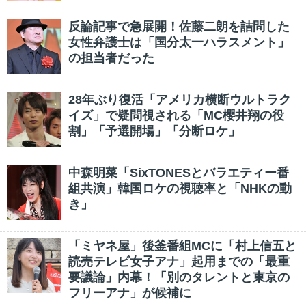
反論記事で急展開！佐藤二朗を詰問した
女性弁護士は「国分太一ハラスメント」
の担当者だった
28年ぶり復活「アメリカ横断ウルトラク
イズ」で疑問視される「MC櫻井翔の役
割」「予選開場」「分断ロケ」
中森明菜「SixTONESとバラエティー番
組共演」韓国ロケの視聴率と「NHKの動
き」
「ミヤネ屋」後釜番組MCに「村上信五と
読売テレビ女子アナ」起用までの「最重
要議論」内幕！「別のタレントと東京の
フリーアナ」が候補に