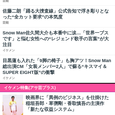
芸能
佐藤二朗「踊る大捜査線」公式告知で浮き彫りとな
った“全カット要求”の本気度
芸能
Snow Man佐久間大介も本番中に涙…「世界一ブス
です」と悩む女性への“レジェンド歌手の言葉”が大
注目
イケメン
目黒蓮も入れた「9脚の椅子」も胸アツ！Snow Man
総出演CM「女装メンバー2人」で蘇る“キスマイ＆
SUPER EIGHT版”の衝撃
イケメン
イケメン特集(アサ芸プラス)
映画界に「異例のビジネス」を仕掛けた
稲垣吾郎・草彅剛・香取慎吾の主演作
「新たな収益システム」