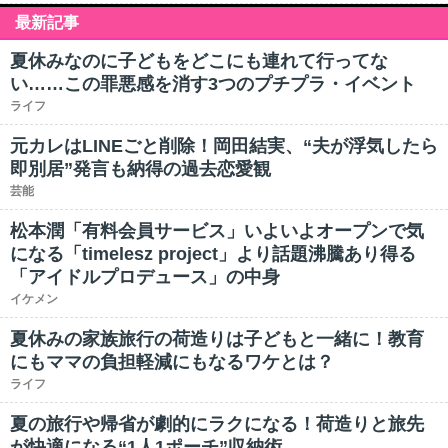
最新記事
夏休みなのに子どもをどこにも連れて行ってな
い……この罪悪感を消す3つのプチプラ・イベント
ライフ
元カレはLINEごと削除！岡田結実、“夫が浮気したら
即別居”発言も納得の過去恋愛観
芸能
松本潤「有料会員サービス」いよいよオープンで気
になる「timelesz project」より話題沸騰あり得る
「アイドルプロデュース」の中身
イケメン
夏休みの家族旅行の荷造りは子どもと一緒に！教育
にもママの負担軽減にもなるワケとは？
ライフ
夏の旅行や帰省が劇的にラクになる！荷造りと旅先
が快適になる“1人1ポーチ”収納術