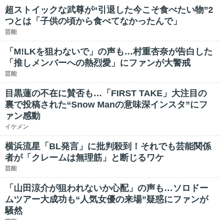
超ストイックな武尊が“引退した今こそ食べたい物”2
つとは「子供の頃から食べてなかったんで」
芸能
「M!LKを狙わないで」の声も…村重杏奈が告白した
「推しメンバーへの熱烈愛」にファンが大警戒
芸能
目黒蓮の不在に賛否も…「FIRST TAKE」大注目の
裏で投稿された“Snow Manの意味深インスタ”にフ
ァン感動
イケメン
横浜流星「BL発言」に批判殺到！それでも芸能関係
者が「クレームは無理筋」と断じるワケ
芸能
「山田涼介が狙われないか心配」の声も…ソロドー
ムツアー大成功も“人気女優の来場”疑惑にファンが
騒然