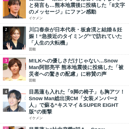
と発言も…熊本地震後に投稿した「8文字
のメッセージ」にファン感動
イケメン
川口春奈が日本代表・板倉滉と結婚＆妊
2
娠！“急接近のタイミング”で訪れていた
「人生の大転機」
芸能
M!LKへの優しさだけじゃない…Snow
3
Man阿部亮平 熊本地震後に投稿した「被
災者への驚きの配慮」に称賛の声
芸能
目黒蓮も入れた「9脚の椅子」も胸アツ！
4
Snow Man総出演CM「女装メンバー2
人」で蘇る“キスマイ＆SUPER EIGHT
版”の衝撃
イケメン