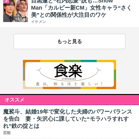
目黒蓮と“社内恋愛”説も…Snow
5
Man「カルビー新CM」女性キャラ“さく
美”との関係性が大注目のワケ
イケメン
もっと見る
オススメ
魔裟斗、結婚19年で変化した夫婦のパワーバランス
を告白 妻・矢沢心に課していた“モラハラすれす
れ”鉄の掟とは
芸能