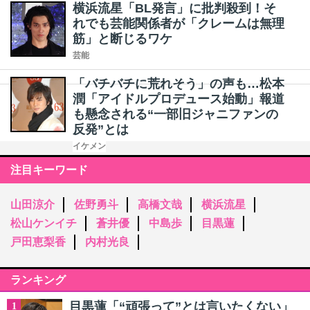
横浜流星「BL発言」に批判殺到！そ
れでも芸能関係者が「クレームは無理
筋」と断じるワケ
芸能
「バチバチに荒れそう」の声も…松本
潤「アイドルプロデュース始動」報道
も懸念される“一部旧ジャニファンの
反発”とは
イケメン
注目キーワード
山田涼介
佐野勇斗
高橋文哉
横浜流星
松山ケンイチ
蒼井優
中島歩
目黒蓮
戸田恵梨香
内村光良
ランキング
目黒蓮「“頑張って”とは言いたくない」
1