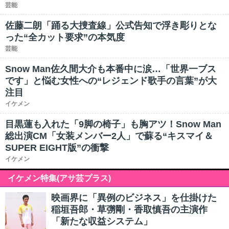
芸能
佐藤二朗「踊る大捜査線」公式告知で浮き彫りとな
った“全カット要求”の本気度
芸能
Snow Man佐久間大介も本番中に涙…「世界一ブス
です」と悩む女性への“レジェンド歌手の言葉”が大
注目
イケメン
目黒蓮も入れた「9脚の椅子」も胸アツ！Snow Man
総出演CM「女装メンバー2人」で蘇る“キスマイ＆
SUPER EIGHT版”の衝撃
イケメン
イケメン特集(アサ芸プラス)
映画界に「異例のビジネス」を仕掛けた
稲垣吾郎・草彅剛・香取慎吾の主演作
「新たな収益システム」