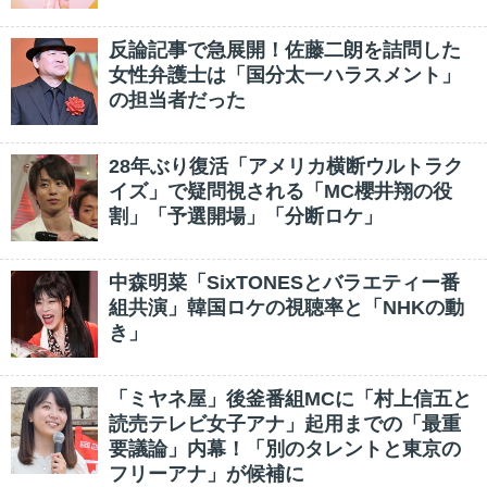
反論記事で急展開！佐藤二朗を詰問した
女性弁護士は「国分太一ハラスメント」
の担当者だった
28年ぶり復活「アメリカ横断ウルトラク
イズ」で疑問視される「MC櫻井翔の役
割」「予選開場」「分断ロケ」
中森明菜「SixTONESとバラエティー番
組共演」韓国ロケの視聴率と「NHKの動
き」
「ミヤネ屋」後釜番組MCに「村上信五と
読売テレビ女子アナ」起用までの「最重
要議論」内幕！「別のタレントと東京の
フリーアナ」が候補に