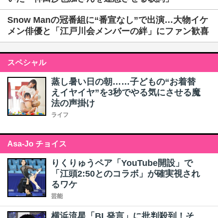
Snow Manの冠番組に“番宣なし”で出演…大物イケ
メン俳優と「江戸川会メンバーの絆」にファン歓喜
スペシャル
蒸し暑い日の朝……子どもの“お着替
えイヤイヤ”を3秒でやる気にさせる魔
法の声掛け
ライフ
Asa-Jo チョイス
りくりゅうペア「YouTube開設」で
「江頭2:50とのコラボ」が確実視され
るワケ
芸能
横浜流星「BL発言」に批判殺到！そ