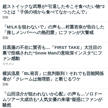
超ストイックな武尊が“引退した今こそ食べたい物”2
つとは「子供の頃から食べてなかったんで」
芸能
「M!LKを狙わないで」の声も…村重杏奈が告白した
「推しメンバーへの熱烈愛」にファンが大警戒
芸能
目黒蓮の不在に賛否も…「FIRST TAKE」大注目の
裏で投稿された“Snow Manの意味深インスタ”にフ
ァン感動
イケメン
横浜流星「BL発言」に批判殺到！それでも芸能関係
者が「クレームは無理筋」と断じるワケ
芸能
「山田涼介が狙われないか心配」の声も…ソロドー
ムツアー大成功も“人気女優の来場”疑惑にファンが
騒然