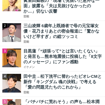
眞栄田郷敦の「現場で見抜いた意外な一
面」披露も「夫は見抜けなかったの
か…」切ない反響
芸能
三山凌輝 6歳年上既婚者で母の元宝塚女
2
優・花乃まりあとの密会報道に「驚かな
いけど早すぎ」の総ツッコミ
芸能
目黒蓮「“頑張って”とは言いたくない」
3
と発言も…熊本地震後に投稿した「8文字
のメッセージ」にファン感動
イケメン
田中圭→松下洸平に替わったビオレCMと
4
新作「キングダム 魂の決戦」で考える
「愛の問題児たちのこれから」
芸能
「バチバチに荒れそう」の声も…松本潤
5