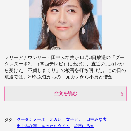
フリーアナウンサー・田中みな実が11月3日放送の「グー
タンヌーボ2」（関西テレビ）に出演し、直近の元カレか
ら受けた「不貞しまくり」の被害を打ち明けた。この日の
放送では、20代女性からの「元カレから不貞と借金
全文を読む
グータンヌーボ
元カレ
女子アナ
田中みな実
タグ
田中みな実 あったかタイム
綾瀬はるか