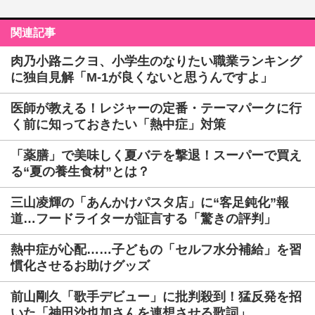
関連記事
肉乃小路ニクヨ、小学生のなりたい職業ランキング
に独自見解「M-1が良くないと思うんですよ」
医師が教える！レジャーの定番・テーマパークに行
く前に知っておきたい「熱中症」対策
「薬膳」で美味しく夏バテを撃退！スーパーで買え
る“夏の養生食材”とは？
三山凌輝の「あんかけパスタ店」に“客足鈍化”報
道…フードライターが証言する「驚きの評判」
熱中症が心配……子どもの「セルフ水分補給」を習
慣化させるお助けグッズ
前山剛久「歌手デビュー」に批判殺到！猛反発を招
いた「神田沙也加さんを連想させる歌詞」