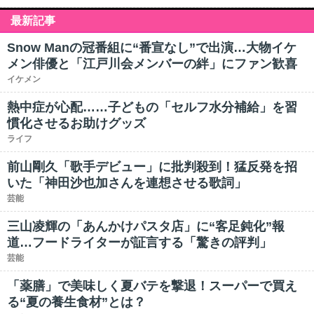
最新記事
Snow Manの冠番組に“番宣なし”で出演…大物イケ
メン俳優と「江戸川会メンバーの絆」にファン歓喜
イケメン
熱中症が心配……子どもの「セルフ水分補給」を習
慣化させるお助けグッズ
ライフ
前山剛久「歌手デビュー」に批判殺到！猛反発を招
いた「神田沙也加さんを連想させる歌詞」
芸能
三山凌輝の「あんかけパスタ店」に“客足鈍化”報
道…フードライターが証言する「驚きの評判」
芸能
「薬膳」で美味しく夏バテを撃退！スーパーで買え
る“夏の養生食材”とは？