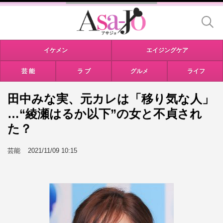
イケメン
エイジングケア
芸 能
ラ ブ
グルメ
ライフ
田中みな実、元カレは「移り気な人」
…“綾瀬はるか以下”の女と不貞され
た？
芸能
2021/11/09 10:15