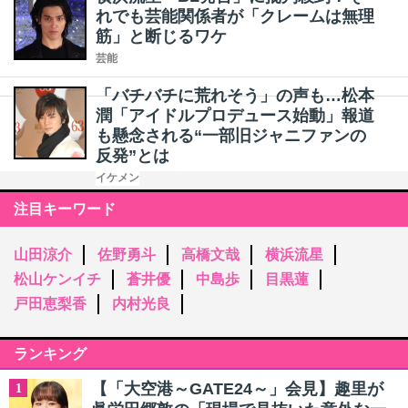
れでも芸能関係者が「クレームは無理
筋」と断じるワケ
芸能
「バチバチに荒れそう」の声も…松本
潤「アイドルプロデュース始動」報道
も懸念される“一部旧ジャニファンの
反発”とは
イケメン
注目キーワード
山田涼介
佐野勇斗
高橋文哉
横浜流星
松山ケンイチ
蒼井優
中島歩
目黒蓮
戸田恵梨香
内村光良
ランキング
【「大空港～GATE24～」会見】趣里が
1