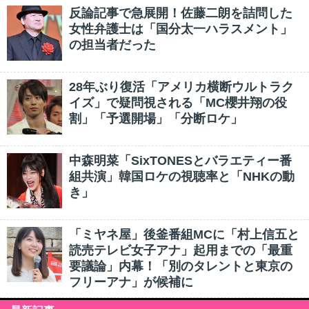
反論記事で急展開！佐藤二朗を詰問した
女性弁護士は「国分太一ハラスメント」
の担当者だった
28年ぶり復活「アメリカ横断ウルトラク
イズ」で疑問視される「MC櫻井翔の役
割」「予選開場」「分断ロケ」
中森明菜「SixTONESとバラエティー番
組共演」韓国ロケの視聴率と「NHKの動
き」
「ミヤネ屋」後釜番組MCに「村上信五と
読売テレビ女子アナ」起用までの「最重
要議論」内幕！「別のタレントと東京の
フリーアナ」が候補に