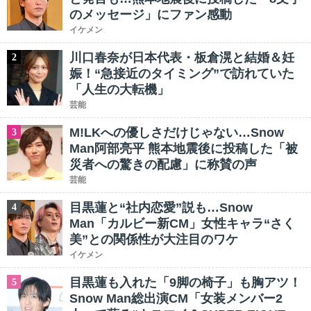
のメッセージ」にファン感動
イケメン
川口春奈が日本代表・板倉滉と結婚＆妊
2
娠！“急接近のタイミング”で訪れていた
「人生の大転機」
芸能
M!LKへの優しさだけじゃない…Snow
3
Man阿部亮平 熊本地震後に投稿した「被
災者への驚きの配慮」に称賛の声
芸能
目黒蓮と“社内恋愛”説も…Snow
4
Man「カルビー新CM」女性キャラ“さく
美”との関係性が大注目のワケ
イケメン
目黒蓮も入れた「9脚の椅子」も胸アツ！
5
Snow Man総出演CM「女装メンバー2