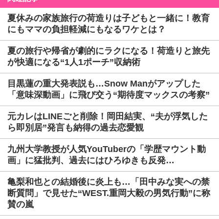
夏休みの家族旅行の荷造りは子どもと一緒に！教育
にもママの負担軽減にもなるワケとは？
夏の旅行や帰省が劇的にラクになる！荷造りと旅先
が快適になる“1人1ポーチ”収納術
目黒蓮の重大発表説も…Snow Manがアップした
「意味深動画」に飛び交う“期待度マックスの考察”
元カレはLINEごと削除！岡田結実、“夫が浮気した
ら即別居”発言も納得の過去恋愛観
九州大学教授が人気YouTuberの「学歴マウント動
画」に猛批判、過去にはひろゆきも反発…
亀梨和也との結婚後に炎上も…「田中みな実への禁
断質問」で見せた“WEST.重岡大毅の男気行動”に称
賛の嵐