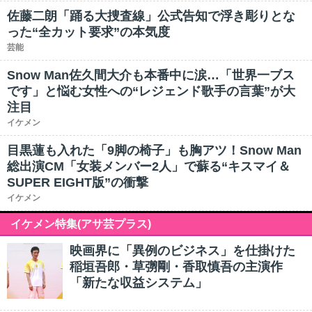
佐藤二朗「踊る大捜査線」公式告知で浮き彫りとな
った“全カット要求”の本気度
芸能
Snow Man佐久間大介も本番中に涙…「世界一ブス
です」と悩む女性への“レジェンド歌手の言葉”が大
注目
イケメン
目黒蓮も入れた「9脚の椅子」も胸アツ！Snow Man
総出演CM「女装メンバー2人」で蘇る“キスマイ＆
SUPER EIGHT版”の衝撃
イケメン
イケメン特集(アサ芸プラス)
映画界に「異例のビジネス」を仕掛けた
稲垣吾郎・草彅剛・香取慎吾の主演作
「新たな収益システム」