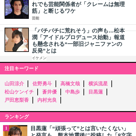
れでも芸能関係者が「クレームは無理
筋」と断じるワケ
芸能
「バチバチに荒れそう」の声も…松本
潤「アイドルプロデュース始動」報道
も懸念される“一部旧ジャニファンの
反発”とは
イケメン
注目キーワード
山田涼介
佐野勇斗
高橋文哉
横浜流星
松山ケンイチ
蒼井優
中島歩
目黒蓮
戸田恵梨香
内村光良
ランキング
目黒蓮「“頑張って”とは言いたくない」
1
と発言も…熊本地震後に投稿した「8文字