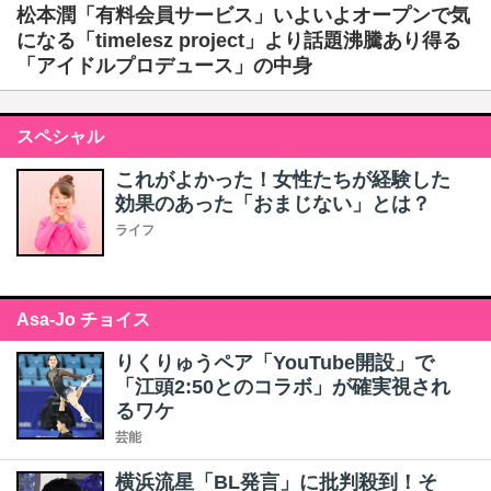
松本潤「有料会員サービス」いよいよオープンで気
になる「timelesz project」より話題沸騰あり得る
「アイドルプロデュース」の中身
スペシャル
これがよかった！女性たちが経験した
効果のあった「おまじない」とは？
ライフ
Asa-Jo チョイス
りくりゅうペア「YouTube開設」で
「江頭2:50とのコラボ」が確実視され
るワケ
芸能
横浜流星「BL発言」に批判殺到！そ