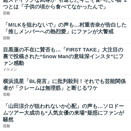
超ストイックな武尊が“引退した今こそ食べたい物”2
つとは「子供の頃から食べてなかったんで」
芸能
「M!LKを狙わないで」の声も…村重杏奈が告白した
「推しメンバーへの熱烈愛」にファンが大警戒
芸能
目黒蓮の不在に賛否も…「FIRST TAKE」大注目の
裏で投稿された“Snow Manの意味深インスタ”にフ
ァン感動
イケメン
横浜流星「BL発言」に批判殺到！それでも芸能関係
者が「クレームは無理筋」と断じるワケ
芸能
「山田涼介が狙われないか心配」の声も…ソロドー
ムツアー大成功も“人気女優の来場”疑惑にファンが
騒然
芸能