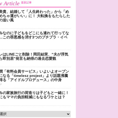
 Article
最新記事
美貴、結婚して「人生終わった」から「め
めちゃ運がいい」に！ 大転換をもたらした
の追い風
みなのに子どもをどこにも連れて行ってな
…この罪悪感を消す3つのプチプラ・イベ
レはLINEごと削除！岡田結実、“夫が浮気
ら即別居”発言も納得の過去恋愛観
潤「有料会員サービス」いよいよオープン
なる「timelesz project」より話題沸騰
得る「アイドルプロデュース」の中身
ン
みの家族旅行の荷造りは子どもと一緒に！
にもママの負担軽減にもなるワケとは？