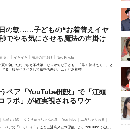
日の朝……子どもの“お着替えイヤ
3秒でやる気にさせる魔法の声掛け
着換え
イヤイヤ
魔法の声掛け
Nao Kiyota
い夏の朝。ただでさえ不機嫌になりがちな子どもに「早く着替えて！」と
ヤダ！服がペタペタして気持ち悪い……」とお着替...
うペア「YouTube開設」で「江頭
とのコラボ」が確実視されるワケ
江頭2：50
りくりゅうちゃんねる
YouTube
エガちゃんねる
・ペアの「りくりゅう」こと三浦璃来と木原龍一が、YouTubeに進出。