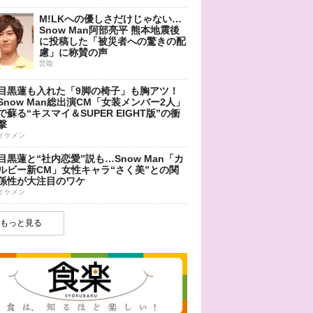
M!LKへの優しさだけじゃない…
Snow Man阿部亮平 熊本地震後
に投稿した「被災者への驚きの配
慮」に称賛の声
芸能
目黒蓮も入れた「9脚の椅子」も胸アツ！
Snow Man総出演CM「女装メンバー2人」
で蘇る“キスマイ＆SUPER EIGHT版”の衝
撃
イケメン
目黒蓮と“社内恋愛”説も…Snow Man「カ
ルビー新CM」女性キャラ“さく美”との関
係性が大注目のワケ
イケメン
もっと見る