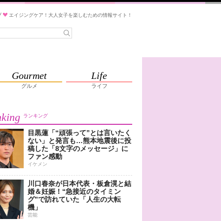
ブ
エイジングケア！大人女子を楽しむための情報サイト！
Gourmet
Life
グルメ
ライフ
king
ランキング
目黒蓮「“頑張って”とは言いたく
ない」と発言も…熊本地震後に投
稿した「8文字のメッセージ」に
ファン感動
イケメン
川口春奈が日本代表・板倉滉と結
婚＆妊娠！“急接近のタイミン
グ”で訪れていた「人生の大転
機」
芸能