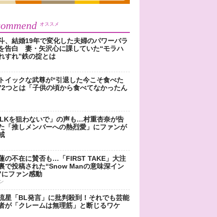
commend
オススメ
斗、結婚19年で変化した夫婦のパワーバラ
を告白 妻・矢沢心に課していた“モラハ
れすれ”鉄の掟とは
トイックな武尊が“引退した今こそ食べた
”2つとは「子供の頃から食べてなかったん
!LKを狙わないで」の声も…村重杏奈が告
た「推しメンバーへの熱烈愛」にファンが
戒
蓮の不在に賛否も…「FIRST TAKE」大注
裏で投稿された“Snow Manの意味深イン
”にファン感動
ン
流星「BL発言」に批判殺到！それでも芸能
者が「クレームは無理筋」と断じるワケ