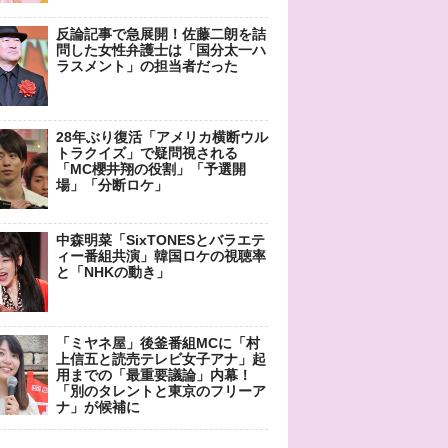
反論記事で急展開！佐藤二朗を詰
問した女性弁護士は「国分太一ハ
ラスメント」の担当者だった
28年ぶり復活「アメリカ横断ウル
トラクイズ」で疑問視される
「MC櫻井翔の役割」「予選開
場」「分断ロケ」
中森明菜「SixTONESとバラエテ
ィー番組共演」韓国ロケの視聴率
と「NHKの動き」
「ミヤネ屋」後釜番組MCに「村
上信五と読売テレビ女子アナ」起
用までの「最重要議論」内幕！
「別のタレントと東京のフリーア
ナ」が候補に