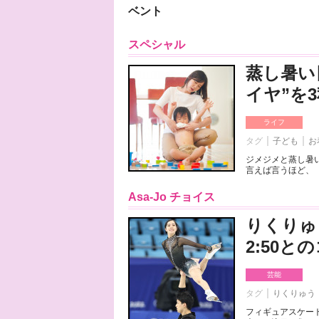
ベント
スペシャル
蒸し暑い
イヤ”を
ライフ
タグ
子ども
お
ジメジメと蒸し暑
言えば言うほど、「
Asa-Jo チョイス
りくりゅ
2:50
芸能
タグ
りくりゅう
フィギュアスケート