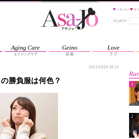
イケメン
ラ
SEARCH
Aging Care
Geino
Love
エイジングケア
芸 能
ラ ブ
2021/12/16 18:14
Ran
きの勝負服は何色？
1
2