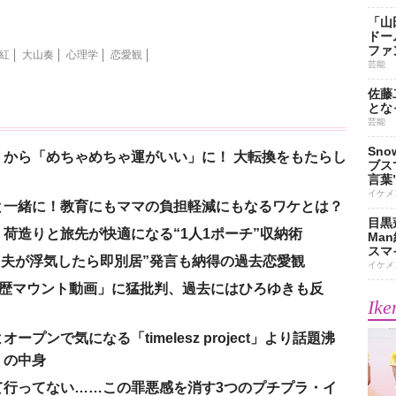
「山
ドー
ファ
紅
大山奏
心理学
恋愛観
芸能
佐藤
とな
芸能
Sn
から「めちゃめちゃ運がいい」に！ 大転換をもたらし
ブス
言葉
イケメ
と一緒に！教育にもママの負担軽減にもなるワケとは？
目黒
荷造りと旅先が快適になる“1人1ポーチ”収納術
Ma
スマイ
、“夫が浮気したら即別居”発言も納得の過去恋愛観
イケメ
「学歴マウント動画」に猛批判、過去にはひろゆきも反
Ike
ンで気になる「timelesz project」より話題沸
」の中身
て行ってない……この罪悪感を消す3つのプチプラ・イ