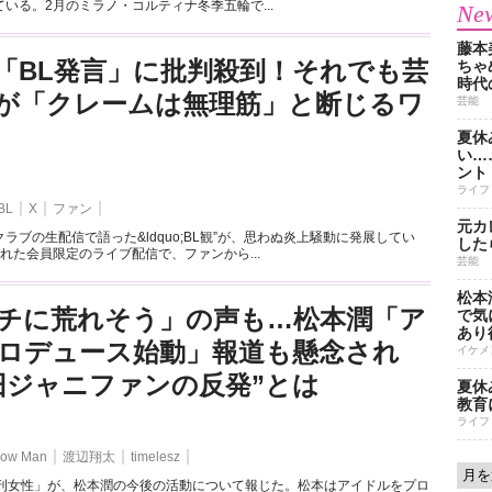
いる。2月のミラノ・コルティナ冬季五輪で...
New
藤本
「BL発言」に批判殺到！それでも芸
ちゃ
時代
が「クレームは無理筋」と断じるワ
芸能
夏休
い…
ント
ライフ
BL
X
ファン
元カ
ラブの生配信で語った&ldquo;BL観”が、思わぬ炎上騒動に発展してい
した
れた会員限定のライブ配信で、ファンから...
芸能
松本
チに荒れそう」の声も…松本潤「ア
で気に
あり
ロデュース始動」報道も懸念され
イケメ
旧ジャニファンの反発”とは
夏休
教育
ライフ
ow Man
渡辺翔太
timelesz
週刊女性」が、松本潤の今後の活動について報じた。松本はアイドルをプロ