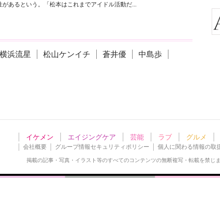
があるという。「松本はこれまでアイドル活動だ...
横浜流星
松山ケンイチ
蒼井優
中島歩
イケメン
エイジングケア
芸能
ラブ
グルメ
会社概要
グループ情報セキュリティポリシー
個人に関わる情報の取
掲載の記事・写真・イラスト等の
すべてのコンテンツの無断複写・転載を禁じ