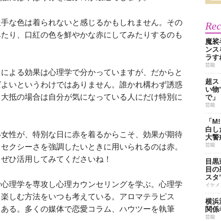
手な色は着られないと感じるかもしれません。その
Re
みたり、口紅の色を鮮やかな赤にしてみたりするのも
魔裟
ンス
ラす
芸能
による効果は心理学で分かっていますが、だからと
超ス
ばよいというわけではありません。誰かれ構わず誘惑
い物
、大抵の場合は自分が気になっている人にだけ特別に
で」
芸能
「M
白し
女性が、特別な日に赤を着るからこそ、効果が期待
大警
芸能
、セクシーさを強調したいときに用いられるのは赤。
、ぜひ活用してみてくださいね！
目黒
目の
スタ
で心理学を専攻し心理カウンセリングを学ぶ。心理学
イケメ
て楽しむ方法をいつも考えている。アロマテラピス
横浜
もある。多くの媒体で恋愛コラム、ハウツーを執筆
関係
芸能