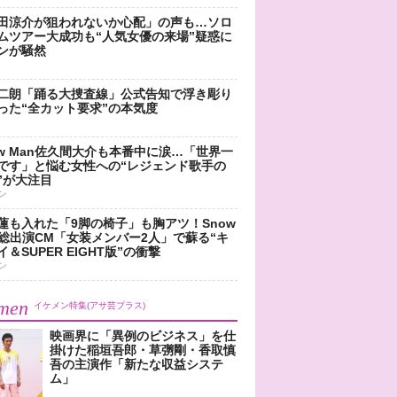
田涼介が狙われないか心配」の声も…ソロ
ムツアー大成功も“人気女優の来場”疑惑に
ンが騒然
二朗「踊る大捜査線」公式告知で浮き彫り
った“全カット要求”の本気度
ow Man佐久間大介も本番中に涙…「世界一
です」と悩む女性への“レジェンド歌手の
”が大注目
ン
蓮も入れた「9脚の椅子」も胸アツ！Snow
n総出演CM「女装メンバー2人」で蘇る“キ
＆SUPER EIGHT版”の衝撃
ン
men
イケメン特集(アサ芸プラス)
映画界に「異例のビジネス」を仕
掛けた稲垣吾郎・草彅剛・香取慎
吾の主演作「新たな収益システ
ム」