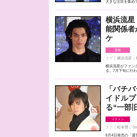
大きな注目を集めて
横浜流星
能関係者
ケ
芸能
タグ
横浜流星
横浜流星がファンク
る。7月下旬に行わ
「バチバ
イドルプ
る“一部
イケメン
タグ
松本潤
Sn
8月4日発売の「