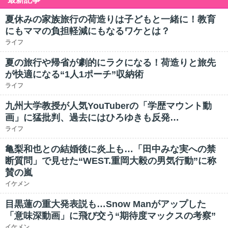
夏休みの家族旅行の荷造りは子どもと一緒に！教育
にもママの負担軽減にもなるワケとは？
ライフ
夏の旅行や帰省が劇的にラクになる！荷造りと旅先
が快適になる“1人1ポーチ”収納術
ライフ
九州大学教授が人気YouTuberの「学歴マウント動
画」に猛批判、過去にはひろゆきも反発…
ライフ
亀梨和也との結婚後に炎上も…「田中みな実への禁
断質問」で見せた“WEST.重岡大毅の男気行動”に称
賛の嵐
イケメン
目黒蓮の重大発表説も…Snow Manがアップした
「意味深動画」に飛び交う“期待度マックスの考察”
イケメン