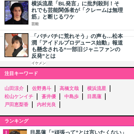
横浜流星「BL発言」に批判殺到！そ
れでも芸能関係者が「クレームは無理
筋」と断じるワケ
芸能
「バチバチに荒れそう」の声も…松本
潤「アイドルプロデュース始動」報道
も懸念される“一部旧ジャニファンの
反発”とは
イケメン
注目キーワード
山田涼介
佐野勇斗
高橋文哉
横浜流星
松山ケンイチ
蒼井優
中島歩
目黒蓮
戸田恵梨香
内村光良
ランキング
目黒蓮「“頑張って”とは言いたくない」
1