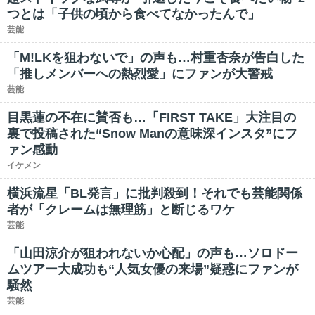
つとは「子供の頃から食べてなかったんで」
芸能
「M!LKを狙わないで」の声も…村重杏奈が告白した
「推しメンバーへの熱烈愛」にファンが大警戒
芸能
目黒蓮の不在に賛否も…「FIRST TAKE」大注目の
裏で投稿された“Snow Manの意味深インスタ”にフ
ァン感動
イケメン
横浜流星「BL発言」に批判殺到！それでも芸能関係
者が「クレームは無理筋」と断じるワケ
芸能
「山田涼介が狙われないか心配」の声も…ソロドー
ムツアー大成功も“人気女優の来場”疑惑にファンが
騒然
芸能