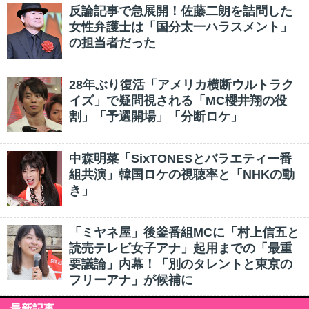
反論記事で急展開！佐藤二朗を詰問した
女性弁護士は「国分太一ハラスメント」
の担当者だった
28年ぶり復活「アメリカ横断ウルトラク
イズ」で疑問視される「MC櫻井翔の役
割」「予選開場」「分断ロケ」
中森明菜「SixTONESとバラエティー番
組共演」韓国ロケの視聴率と「NHKの動
き」
「ミヤネ屋」後釜番組MCに「村上信五と
読売テレビ女子アナ」起用までの「最重
要議論」内幕！「別のタレントと東京の
フリーアナ」が候補に
最新記事