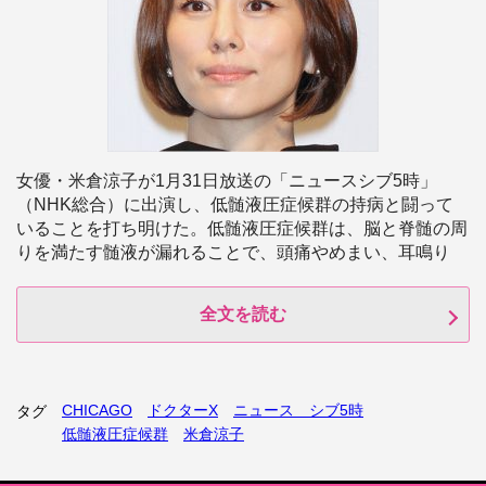
女優・米倉涼子が1月31日放送の「ニュースシブ5時」
（NHK総合）に出演し、低髄液圧症候群の持病と闘って
いることを打ち明けた。低髄液圧症候群は、脳と脊髄の周
りを満たす髄液が漏れることで、頭痛やめまい、耳鳴り
全文を読む
CHICAGO
ドクターX
ニュース シブ5時
タグ
低髄液圧症候群
米倉涼子