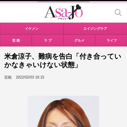
イケメン
エイジングケア
芸 能
ラ ブ
グルメ
ライフ
米倉涼子、難病を告白「付き合ってい
かなきゃいけない状態」
芸能
2022/02/03 18:15