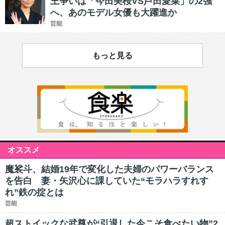
王争いは「今田美桜VS芦田愛菜」の2強
へ、あのモデル女優も大躍進か
芸能
もっと見る
オススメ
魔裟斗、結婚19年で変化した夫婦のパワーバランス
を告白 妻・矢沢心に課していた“モラハラすれす
れ”鉄の掟とは
芸能
超ストイックな武尊が“引退した今こそ食べたい物”2