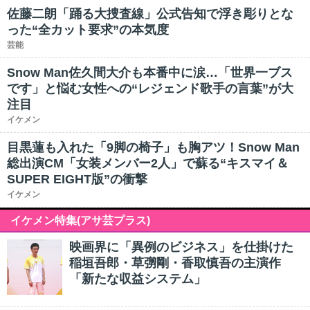
佐藤二朗「踊る大捜査線」公式告知で浮き彫りとな
った“全カット要求”の本気度
芸能
Snow Man佐久間大介も本番中に涙…「世界一ブス
です」と悩む女性への“レジェンド歌手の言葉”が大
注目
イケメン
目黒蓮も入れた「9脚の椅子」も胸アツ！Snow Man
総出演CM「女装メンバー2人」で蘇る“キスマイ＆
SUPER EIGHT版”の衝撃
イケメン
イケメン特集(アサ芸プラス)
映画界に「異例のビジネス」を仕掛けた
稲垣吾郎・草彅剛・香取慎吾の主演作
「新たな収益システム」