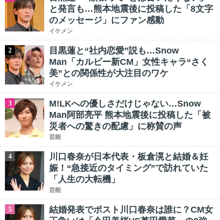
と発言も…熊本地震後に投稿した「8文字
のメッセージ」にファン感動
イケメン
目黒蓮と“社内恋愛”説も…Snow
2
Man「カルビー新CM」女性キャラ“さく
美”との関係性が大注目のワケ
イケメン
M!LKへの優しさだけじゃない…Snow
3
Man阿部亮平 熊本地震後に投稿した「被
災者への驚きの配慮」に称賛の声
芸能
川口春奈が日本代表・板倉滉と結婚＆妊
4
娠！“急接近のタイミング”で訪れていた
「人生の大転機」
芸能
結婚発表でポスト川口春奈は誰に？CM女
5