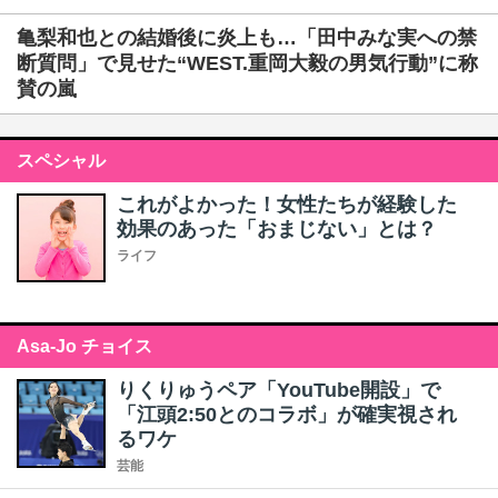
亀梨和也との結婚後に炎上も…「田中みな実への禁
断質問」で見せた“WEST.重岡大毅の男気行動”に称
賛の嵐
スペシャル
これがよかった！女性たちが経験した
効果のあった「おまじない」とは？
ライフ
Asa-Jo チョイス
りくりゅうペア「YouTube開設」で
「江頭2:50とのコラボ」が確実視され
るワケ
芸能