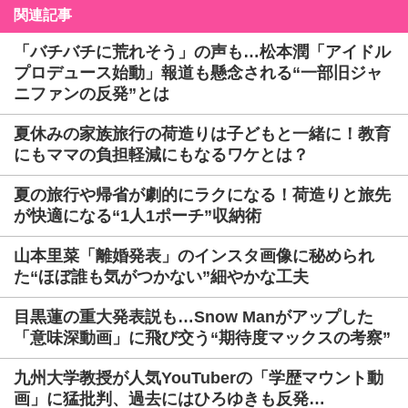
関連記事
「バチバチに荒れそう」の声も…松本潤「アイドル
プロデュース始動」報道も懸念される“一部旧ジャ
ニファンの反発”とは
夏休みの家族旅行の荷造りは子どもと一緒に！教育
にもママの負担軽減にもなるワケとは？
夏の旅行や帰省が劇的にラクになる！荷造りと旅先
が快適になる“1人1ポーチ”収納術
山本里菜「離婚発表」のインスタ画像に秘められ
た“ほぼ誰も気がつかない”細やかな工夫
目黒蓮の重大発表説も…Snow Manがアップした
「意味深動画」に飛び交う“期待度マックスの考察”
九州大学教授が人気YouTuberの「学歴マウント動
画」に猛批判、過去にはひろゆきも反発…