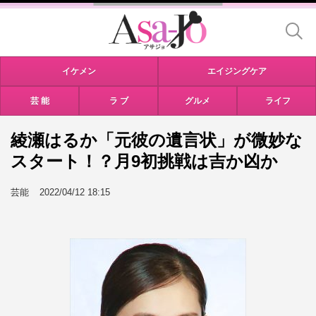
イケメン
エイジングケア
芸 能
ラ ブ
グルメ
ライフ
綾瀬はるか「元彼の遺言状」が微妙な
スタート！？月9初挑戦は吉か凶か
芸能
2022/04/12 18:15