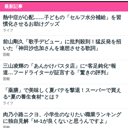
最新記事
熱中症が心配……子どもの「セルフ水分補給」を習
慣化させるお助けグッズ
ライフ
前山剛久「歌手デビュー」に批判殺到！猛反発を招
いた「神田沙也加さんを連想させる歌詞」
芸能
三山凌輝の「あんかけパスタ店」に“客足鈍化”報
道…フードライターが証言する「驚きの評判」
芸能
「薬膳」で美味しく夏バテを撃退！スーパーで買え
る“夏の養生食材”とは？
ライフ
肉乃小路ニクヨ、小学生のなりたい職業ランキング
に独自見解「M-1が良くないと思うんですよ」
芸能