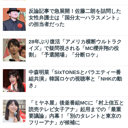
反論記事で急展開！佐藤二朗を詰問した
女性弁護士は「国分太一ハラスメント」
の担当者だった
28年ぶり復活「アメリカ横断ウルトラク
イズ」で疑問視される「MC櫻井翔の役
割」「予選開場」「分断ロケ」
中森明菜「SixTONESとバラエティー番
組共演」韓国ロケの視聴率と「NHKの動
き」
「ミヤネ屋」後釜番組MCに「村上信五と
読売テレビ女子アナ」起用までの「最重
要議論」内幕！「別のタレントと東京の
フリーアナ」が候補に