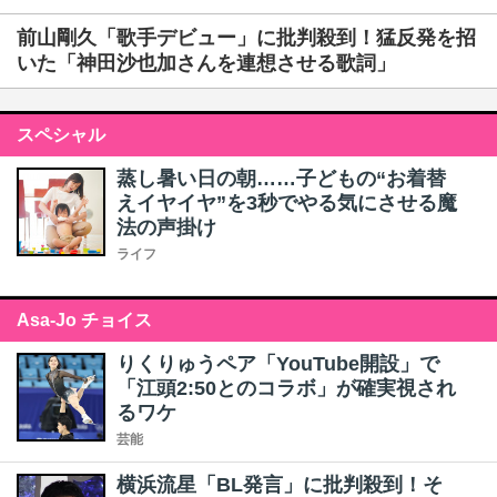
前山剛久「歌手デビュー」に批判殺到！猛反発を招
いた「神田沙也加さんを連想させる歌詞」
スペシャル
蒸し暑い日の朝……子どもの“お着替
えイヤイヤ”を3秒でやる気にさせる魔
法の声掛け
ライフ
Asa-Jo チョイス
りくりゅうペア「YouTube開設」で
「江頭2:50とのコラボ」が確実視され
るワケ
芸能
横浜流星「BL発言」に批判殺到！そ