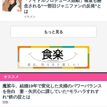
「アイドルプロデュース始動」報道も懸
念される“一部旧ジャニファンの反発”と
は
イケメン
もっと見る
オススメ
魔裟斗、結婚19年で変化した夫婦のパワーバランス
を告白 妻・矢沢心に課していた“モラハラすれす
れ”鉄の掟とは
芸能