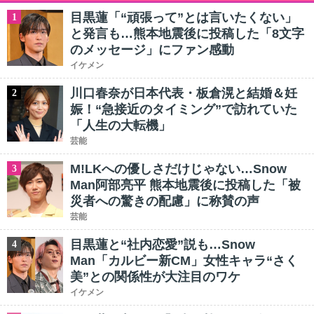
目黒蓮「“頑張って”とは言いたくない」
1
と発言も…熊本地震後に投稿した「8文字
のメッセージ」にファン感動
イケメン
川口春奈が日本代表・板倉滉と結婚＆妊
2
娠！“急接近のタイミング”で訪れていた
「人生の大転機」
芸能
M!LKへの優しさだけじゃない…Snow
3
Man阿部亮平 熊本地震後に投稿した「被
災者への驚きの配慮」に称賛の声
芸能
目黒蓮と“社内恋愛”説も…Snow
4
Man「カルビー新CM」女性キャラ“さく
美”との関係性が大注目のワケ
イケメン