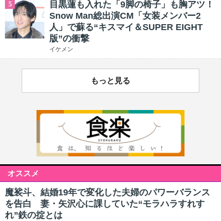
目黒蓮も入れた「9脚の椅子」も胸アツ！
5
Snow Man総出演CM「女装メンバー2
人」で蘇る“キスマイ＆SUPER EIGHT
版”の衝撃
イケメン
もっと見る
オススメ
魔裟斗、結婚19年で変化した夫婦のパワーバランス
を告白 妻・矢沢心に課していた“モラハラすれす
れ”鉄の掟とは