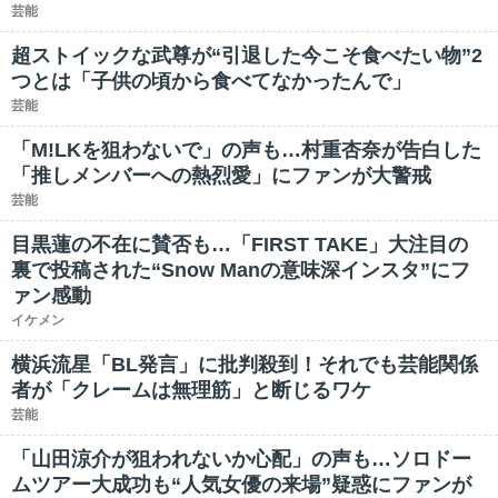
芸能
超ストイックな武尊が“引退した今こそ食べたい物”2
つとは「子供の頃から食べてなかったんで」
芸能
「M!LKを狙わないで」の声も…村重杏奈が告白した
「推しメンバーへの熱烈愛」にファンが大警戒
芸能
目黒蓮の不在に賛否も…「FIRST TAKE」大注目の
裏で投稿された“Snow Manの意味深インスタ”にフ
ァン感動
イケメン
横浜流星「BL発言」に批判殺到！それでも芸能関係
者が「クレームは無理筋」と断じるワケ
芸能
「山田涼介が狙われないか心配」の声も…ソロドー
ムツアー大成功も“人気女優の来場”疑惑にファンが