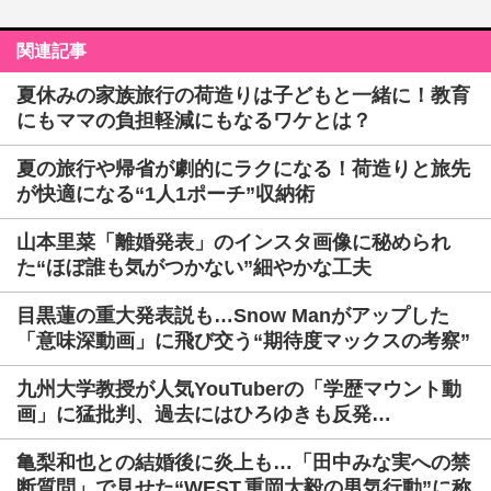
関連記事
夏休みの家族旅行の荷造りは子どもと一緒に！教育
にもママの負担軽減にもなるワケとは？
夏の旅行や帰省が劇的にラクになる！荷造りと旅先
が快適になる“1人1ポーチ”収納術
山本里菜「離婚発表」のインスタ画像に秘められ
た“ほぼ誰も気がつかない”細やかな工夫
目黒蓮の重大発表説も…Snow Manがアップした
「意味深動画」に飛び交う“期待度マックスの考察”
九州大学教授が人気YouTuberの「学歴マウント動
画」に猛批判、過去にはひろゆきも反発…
亀梨和也との結婚後に炎上も…「田中みな実への禁
断質問」で見せた“WEST.重岡大毅の男気行動”に称