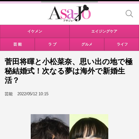
イケメン
エイジングケア
芸 能
ラ ブ
グルメ
ライフ
菅田将暉と小松菜奈、思い出の地で極
秘結婚式！次なる夢は海外で新婚生
活？
芸能
2022/05/12 10:15