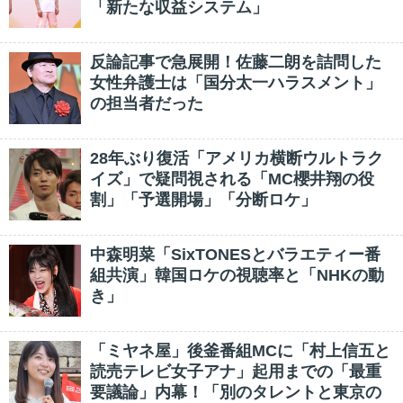
「新たな収益システム」
反論記事で急展開！佐藤二朗を詰問した
女性弁護士は「国分太一ハラスメント」
の担当者だった
28年ぶり復活「アメリカ横断ウルトラク
イズ」で疑問視される「MC櫻井翔の役
割」「予選開場」「分断ロケ」
中森明菜「SixTONESとバラエティー番
組共演」韓国ロケの視聴率と「NHKの動
き」
「ミヤネ屋」後釜番組MCに「村上信五と
読売テレビ女子アナ」起用までの「最重
要議論」内幕！「別のタレントと東京の