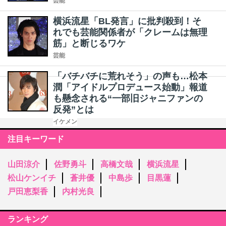
芸能
横浜流星「BL発言」に批判殺到！そ
れでも芸能関係者が「クレームは無理
筋」と断じるワケ
芸能
「バチバチに荒れそう」の声も…松本
潤「アイドルプロデュース始動」報道
も懸念される“一部旧ジャニファンの
反発”とは
イケメン
注目キーワード
山田涼介
佐野勇斗
高橋文哉
横浜流星
松山ケンイチ
蒼井優
中島歩
目黒蓮
戸田恵梨香
内村光良
ランキング