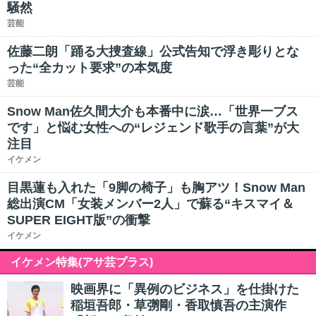
騒然
芸能
佐藤二朗「踊る大捜査線」公式告知で浮き彫りとな
った“全カット要求”の本気度
芸能
Snow Man佐久間大介も本番中に涙…「世界一ブス
です」と悩む女性への“レジェンド歌手の言葉”が大
注目
イケメン
目黒蓮も入れた「9脚の椅子」も胸アツ！Snow Man
総出演CM「女装メンバー2人」で蘇る“キスマイ＆
SUPER EIGHT版”の衝撃
イケメン
イケメン特集(アサ芸プラス)
映画界に「異例のビジネス」を仕掛けた
稲垣吾郎・草彅剛・香取慎吾の主演作