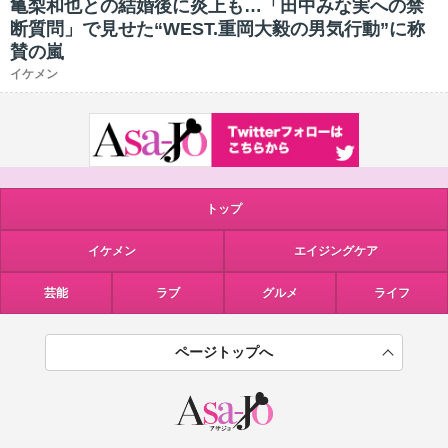
亀梨和也との結婚後に炎上も…「田中みな実への禁
断質問」で見せた“WEST.重岡大毅の男気行動”に称
賛の嵐
イケメン
トップ
イケメン
エイジングケア
芸能
ラブ
グルメ
ライフ
ページトップへ