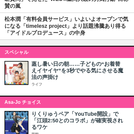
賛の嵐
松本潤「有料会員サービス」いよいよオープンで気
になる「timelesz project」より話題沸騰あり得る
「アイドルプロデュース」の中身
スペシャル
蒸し暑い日の朝……子どもの“お着替
えイヤイヤ”を3秒でやる気にさせる魔
法の声掛け
ライフ
Asa-Jo チョイス
りくりゅうペア「YouTube開設」で
「江頭2:50とのコラボ」が確実視され
るワケ