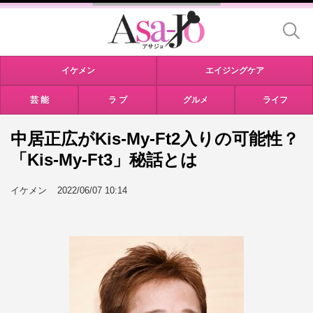
イケメン
エイジングケア
芸 能
ラ ブ
グルメ
ライフ
中居正広がKis-My-Ft2入りの可能性？
「Kis-My-Ft3」秘話とは
イケメン
2022/06/07 10:14