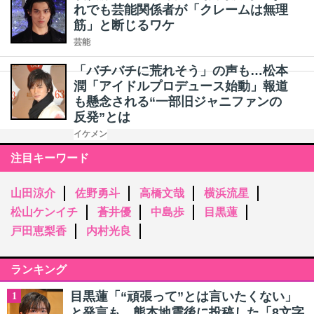
れでも芸能関係者が「クレームは無理
筋」と断じるワケ
芸能
「バチバチに荒れそう」の声も…松本
潤「アイドルプロデュース始動」報道
も懸念される“一部旧ジャニファンの
反発”とは
イケメン
注目キーワード
山田涼介
佐野勇斗
高橋文哉
横浜流星
松山ケンイチ
蒼井優
中島歩
目黒蓮
戸田恵梨香
内村光良
ランキング
目黒蓮「“頑張って”とは言いたくない」
1
と発言も…熊本地震後に投稿した「8文字