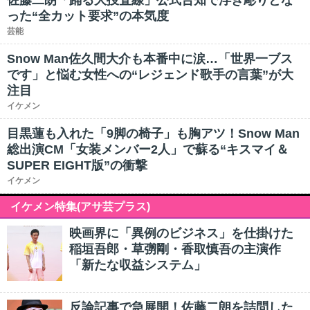
佐藤二朗「踊る大捜査線」公式告知で浮き彫りとな
った“全カット要求”の本気度
芸能
Snow Man佐久間大介も本番中に涙…「世界一ブス
です」と悩む女性への“レジェンド歌手の言葉”が大
注目
イケメン
目黒蓮も入れた「9脚の椅子」も胸アツ！Snow Man
総出演CM「女装メンバー2人」で蘇る“キスマイ＆
SUPER EIGHT版”の衝撃
イケメン
イケメン特集(アサ芸プラス)
映画界に「異例のビジネス」を仕掛けた
稲垣吾郎・草彅剛・香取慎吾の主演作
「新たな収益システム」
反論記事で急展開！佐藤二朗を詰問した