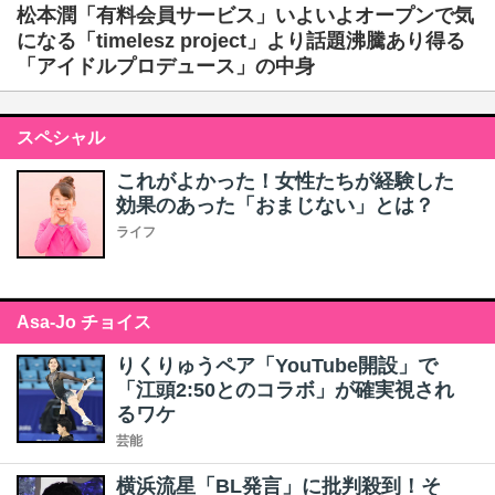
松本潤「有料会員サービス」いよいよオープンで気
になる「timelesz project」より話題沸騰あり得る
「アイドルプロデュース」の中身
スペシャル
これがよかった！女性たちが経験した
効果のあった「おまじない」とは？
ライフ
Asa-Jo チョイス
りくりゅうペア「YouTube開設」で
「江頭2:50とのコラボ」が確実視され
るワケ
芸能
横浜流星「BL発言」に批判殺到！そ