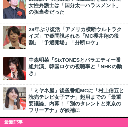
女性弁護士は「国分太一ハラスメント」
の担当者だった
28年ぶり復活「アメリカ横断ウルトラク
イズ」で疑問視される「MC櫻井翔の役
割」「予選開場」「分断ロケ」
中森明菜「SixTONESとバラエティー番
組共演」韓国ロケの視聴率と「NHKの動
き」
「ミヤネ屋」後釜番組MCに「村上信五と
読売テレビ女子アナ」起用までの「最重
要議論」内幕！「別のタレントと東京の
フリーアナ」が候補に
最新記事