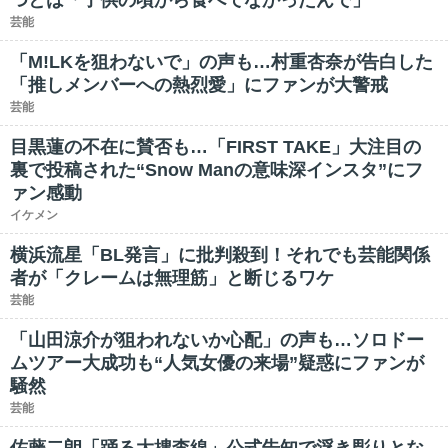
つとは「子供の頃から食べてなかったんで」
芸能
「M!LKを狙わないで」の声も…村重杏奈が告白した
「推しメンバーへの熱烈愛」にファンが大警戒
芸能
目黒蓮の不在に賛否も…「FIRST TAKE」大注目の
裏で投稿された“Snow Manの意味深インスタ”にフ
ァン感動
イケメン
横浜流星「BL発言」に批判殺到！それでも芸能関係
者が「クレームは無理筋」と断じるワケ
芸能
「山田涼介が狙われないか心配」の声も…ソロドー
ムツアー大成功も“人気女優の来場”疑惑にファンが
騒然
芸能