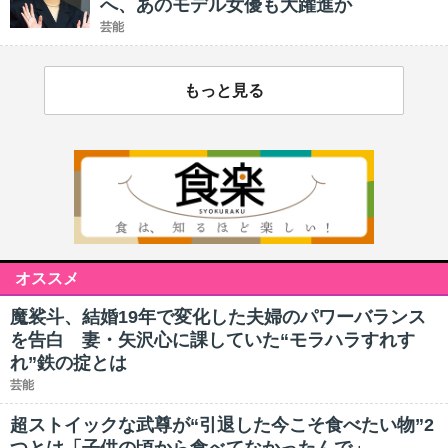
へ、あのモデル女優も大躍進か
芸能
もっと見る
オススメ
魔裟斗、結婚19年で変化した夫婦のパワーバランス
を告白 妻・矢沢心に課していた“モラハラすれす
れ”鉄の掟とは
芸能
超ストイックな武尊が“引退した今こそ食べたい物”2