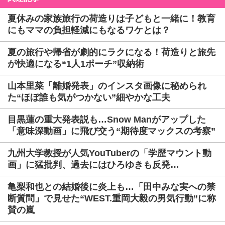
夏休みの家族旅行の荷造りは子どもと一緒に！教育
にもママの負担軽減にもなるワケとは？
夏の旅行や帰省が劇的にラクになる！荷造りと旅先
が快適になる“1人1ポーチ”収納術
山本里菜「離婚発表」のインスタ画像に秘められ
た“ほぼ誰も気がつかない”細やかな工夫
目黒蓮の重大発表説も…Snow Manがアップした
「意味深動画」に飛び交う“期待度マックスの考察”
九州大学教授が人気YouTuberの「学歴マウント動
画」に猛批判、過去にはひろゆきも反発…
亀梨和也との結婚後に炎上も…「田中みな実への禁
断質問」で見せた“WEST.重岡大毅の男気行動”に称
賛の嵐