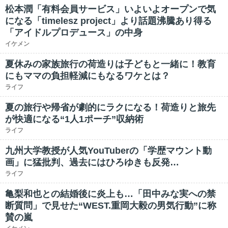
松本潤「有料会員サービス」いよいよオープンで気
になる「timelesz project」より話題沸騰あり得る
「アイドルプロデュース」の中身
イケメン
夏休みの家族旅行の荷造りは子どもと一緒に！教育
にもママの負担軽減にもなるワケとは？
ライフ
夏の旅行や帰省が劇的にラクになる！荷造りと旅先
が快適になる“1人1ポーチ”収納術
ライフ
九州大学教授が人気YouTuberの「学歴マウント動
画」に猛批判、過去にはひろゆきも反発…
ライフ
亀梨和也との結婚後に炎上も…「田中みな実への禁
断質問」で見せた“WEST.重岡大毅の男気行動”に称
賛の嵐