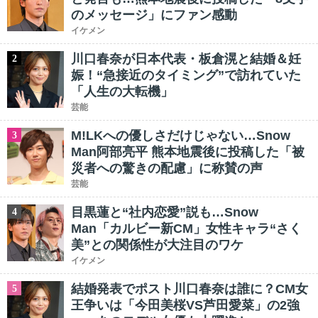
のメッセージ」にファン感動
イケメン
川口春奈が日本代表・板倉滉と結婚＆妊
2
娠！“急接近のタイミング”で訪れていた
「人生の大転機」
芸能
M!LKへの優しさだけじゃない…Snow
3
Man阿部亮平 熊本地震後に投稿した「被
災者への驚きの配慮」に称賛の声
芸能
目黒蓮と“社内恋愛”説も…Snow
4
Man「カルビー新CM」女性キャラ“さく
美”との関係性が大注目のワケ
イケメン
結婚発表でポスト川口春奈は誰に？CM女
5
王争いは「今田美桜VS芦田愛菜」の2強