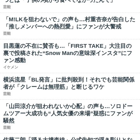
つとは「子供の頃から食べてなかったんで」
芸能
「M!LKを狙わないで」の声も…村重杏奈が告白した
「推しメンバーへの熱烈愛」にファンが大警戒
芸能
目黒蓮の不在に賛否も…「FIRST TAKE」大注目の
裏で投稿された“Snow Manの意味深インスタ”にフ
ァン感動
イケメン
横浜流星「BL発言」に批判殺到！それでも芸能関係
者が「クレームは無理筋」と断じるワケ
芸能
「山田涼介が狙われないか心配」の声も…ソロドー
ムツアー大成功も“人気女優の来場”疑惑にファンが
騒然
芸能