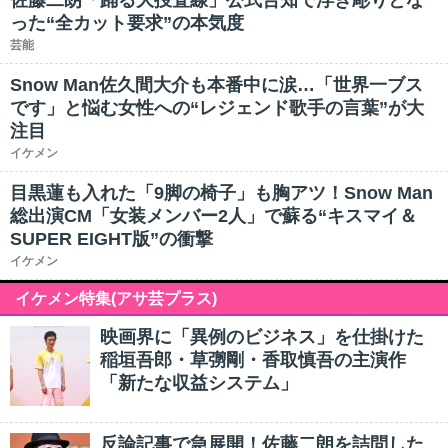
佐藤二朗「踊る大捜査線」公式告知で浮き彫りとな
った“全カット要求”の本気度
芸能
Snow Man佐久間大介も本番中に涙…「世界一ブス
です」と悩む女性への“レジェンド歌手の言葉”が大
注目
イケメン
目黒蓮も入れた「9脚の椅子」も胸アツ！Snow Man
総出演CM「女装メンバー2人」で蘇る“キスマイ＆
SUPER EIGHT版”の衝撃
イケメン
イケメン特集(アサ芸プラス)
映画界に「異例のビジネス」を仕掛けた
稲垣吾郎・草彅剛・香取慎吾の主演作
「新たな収益システム」
反論記事で急展開！佐藤二朗を詰問した