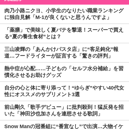
肉乃小路ニクヨ、小学生のなりたい職業ランキング
に独自見解「M-1が良くないと思うんですよ」
「薬膳」で美味しく夏バテを撃退！スーパーで買え
る“夏の養生食材”とは？
三山凌輝の「あんかけパスタ店」に“客足鈍化”報
道…フードライターが証言する「驚きの評判」
熱中症が心配……子どもの「セルフ水分補給」を習
慣化させるお助けグッズ
自分の心と体に寄り添って！“ゆらぎ”やすい40代女
性にオススメのサプリメント3選
前山剛久「歌手デビュー」に批判殺到！猛反発を招
いた「神田沙也加さんを連想させる歌詞」
Snow Manの冠番組に“番宣なし”で出演…大物イケ