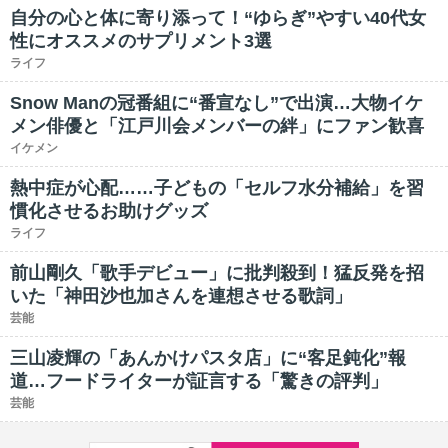
自分の心と体に寄り添って！“ゆらぎ”やすい40代女
性にオススメのサプリメント3選
ライフ
Snow Manの冠番組に“番宣なし”で出演…大物イケ
メン俳優と「江戸川会メンバーの絆」にファン歓喜
イケメン
熱中症が心配……子どもの「セルフ水分補給」を習
慣化させるお助けグッズ
ライフ
前山剛久「歌手デビュー」に批判殺到！猛反発を招
いた「神田沙也加さんを連想させる歌詞」
芸能
三山凌輝の「あんかけパスタ店」に“客足鈍化”報
道…フードライターが証言する「驚きの評判」
芸能