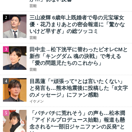
芸能
三山凌輝 6歳年上既婚者で母の元宝塚女
2
優・花乃まりあとの密会報道に「驚かな
いけど早すぎ」の総ツッコミ
芸能
田中圭→松下洸平に替わったビオレCMと
3
新作「キングダム 魂の決戦」で考える
「愛の問題児たちのこれから」
芸能
目黒蓮「“頑張って”とは言いたくない」
4
と発言も…熊本地震後に投稿した「8文字
のメッセージ」にファン感動
イケメン
「バチバチに荒れそう」の声も…松本潤
5
「アイドルプロデュース始動」報道も懸
念される“一部旧ジャニファンの反発”と