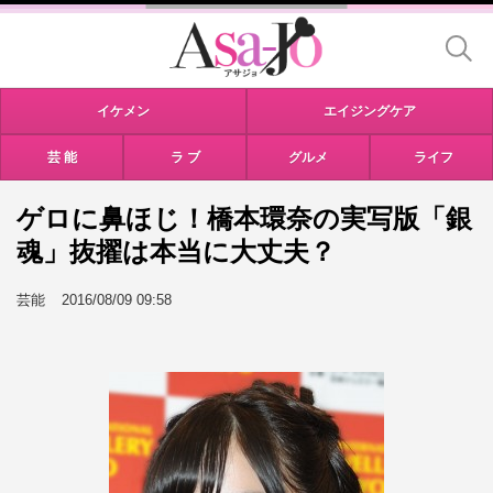
イケメン
エイジングケア
芸 能
ラ ブ
グルメ
ライフ
ゲロに鼻ほじ！橋本環奈の実写版「銀
魂」抜擢は本当に大丈夫？
芸能
2016/08/09 09:58