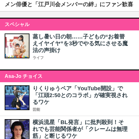
メン俳優と「江戸川会メンバーの絆」にファン歓喜
スペシャル
蒸し暑い日の朝……子どもの“お着替
えイヤイヤ”を3秒でやる気にさせる魔
法の声掛け
ライフ
Asa-Jo チョイス
りくりゅうペア「YouTube開設」で
「江頭2:50とのコラボ」が確実視され
るワケ
芸能
横浜流星「BL発言」に批判殺到！そ
れでも芸能関係者が「クレームは無理
筋」と断じるワケ