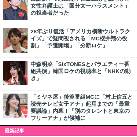
女性弁護士は「国分太一ハラスメント」
の担当者だった
28年ぶり復活「アメリカ横断ウルトラク
イズ」で疑問視される「MC櫻井翔の役
割」「予選開場」「分断ロケ」
中森明菜「SixTONESとバラエティー番
組共演」韓国ロケの視聴率と「NHKの動
き」
「ミヤネ屋」後釜番組MCに「村上信五と
読売テレビ女子アナ」起用までの「最重
要議論」内幕！「別のタレントと東京の
フリーアナ」が候補に
最新記事