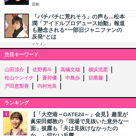
芸能
「バチバチに荒れそう」の声も…松本
潤「アイドルプロデュース始動」報道
も懸念される“一部旧ジャニファンの
反発”とは
イケメン
注目キーワード
山田涼介
佐野勇斗
高橋文哉
横浜流星
松山ケンイチ
蒼井優
中島歩
目黒蓮
戸田恵梨香
内村光良
ランキング
【「大空港～GATE24～」会見】趣里が
1
眞栄田郷敦の「現場で見抜いた意外な一
面」披露も「夫は見抜けなかったの
か…」切ない反響