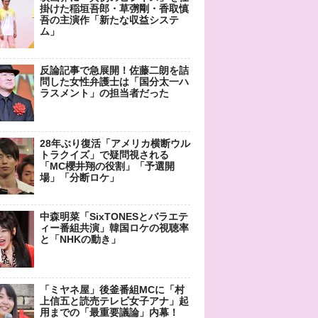
掛けた稲垣吾郎・草彅剛・香取慎
吾の主演作「新たな収益システ
ム」
反論記事で急展開！佐藤二朗を詰
問した女性弁護士は「国分太一ハ
ラスメント」の担当者だった
28年ぶり復活「アメリカ横断ウル
トラクイズ」で疑問視される
「MC櫻井翔の役割」「予選開
場」「分断ロケ」
中森明菜「SixTONESとバラエテ
ィー番組共演」韓国ロケの視聴率
と「NHKの動き」
「ミヤネ屋」後釜番組MCに「村
上信五と読売テレビ女子アナ」起
用までの「最重要議論」内幕！