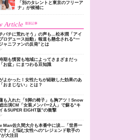
「別のタレントと東京のフリーア
ナ」が候補に
 Article
最新記事
チバチに荒れそう」の声も…松本潤「アイ
プロデュース始動」報道も懸念される“一
ジャニファンの反発”とは
ン
時期も慣習も地域によってさまざまだっ
「お盆」にまつわる豆知識
がよかった！女性たちが経験した効果のあ
「おまじない」とは？
蓮も入れた「9脚の椅子」も胸アツ！Snow
n総出演CM「女装メンバー2人」で蘇る“キ
＆SUPER EIGHT版”の衝撃
ン
ow Man佐久間大介も本番中に涙…「世界一
です」と悩む女性への“レジェンド歌手の
”が大注目