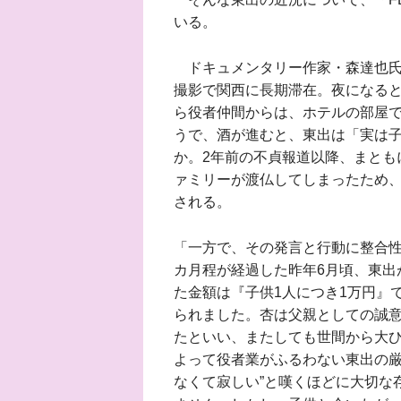
いる。
ドキュメンタリー作家・森達也氏
撮影で関西に長期滞在。夜になる
ら役者仲間からは、ホテルの部屋
うで、酒が進むと、東出は「実は
か。2年前の不貞報道以降、まとも
ァミリーが渡仏してしまったため
される。
「一方で、その発言と行動に整合性
カ月程が経過した昨年6月頃、東出
た金額は『子供1人につき1万円』
られました。杏は父親としての誠
たといい、またしても世間から大
よって役者業がふるわない東出の厳
なくて寂しい”と嘆くほどに大切な