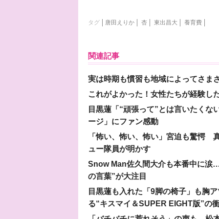
タグ
唐田えりか
杏
東出昌大
養育費
関連記事
実は時期も慣習も地域によってさま
これがよかった！女性たちが経験し
目黒蓮「“頑張って”とは言いたくな
ージ」にファン感動
「怖い、怖い、怖い」宮迫も驚愕 真
ュー隊員が明かす
Snow Man佐久間大介も本番中に
の言葉”が大注目
目黒蓮も入れた「9脚の椅子」も胸アツ
る“キスマイ＆SUPER EIGHT版”の
「バチバチに荒れそう」の声も…松