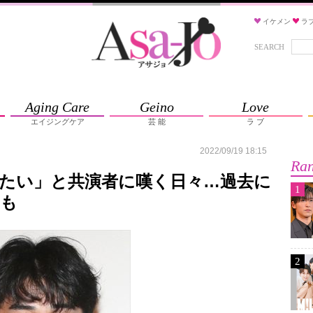
イケメン
ラ
SEARCH
Aging Care
Geino
Love
エイジングケア
芸 能
ラ ブ
2022/09/19 18:15
Ran
たい」と共演者に嘆く日々…過去に
1
徊も
2