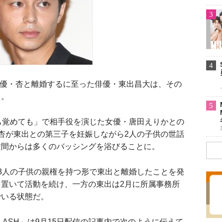
3
4
女優・杏と離婚するに至った俳優・東出昌大は、その
う。
5
も覚めても」で相手役を演じた女優・唐田えりかとの
杏が東出との第三子を妊娠しながら2人の子供の世話
世間からは多くのバッシングを浴びることに。
3人の子供の親権を持つ形で東出と離婚したことを発
置いて活動を続け、一方の東出は2月に所属事務所
でいる状態だ。
ASH」は9月15日配信の記事内で次のように伝えて