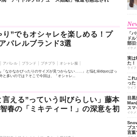
New
ゃり”でもオシャレを楽しめる！プ
「バ
ドル
アパレルブランド3選
部旧
イケメ
実は
た！
アパレル
ブランド
プチプラ
オシャレ服
ライフ
「なかなかぴったりのサイズが見つからない……」と悩む&ldquo;ぽっ
外と多いのでは？そこで今回は、「オシャレ...
これ
った
ライフ
と言える”っていう叫びらしい」藤本
目黒
Ma
司智春の「ミキティー！」の深意を初
スマイ
イケメ
Sn
ブス
言葉