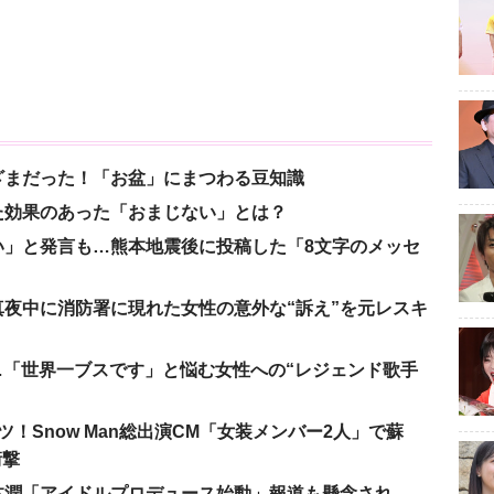
ざまだった！「お盆」にまつわる豆知識
た効果のあった「おまじない」とは？
い」と発言も…熊本地震後に投稿した「8文字のメッセ
夜中に消防署に現れた女性の意外な“訴え”を元レスキ
涙…「世界一ブスです」と悩む女性への“レジェンド歌手
！Snow Man総出演CM「女装メンバー2人」で蘇
衝撃
本潤「アイドルプロデュース始動」報道も懸念され