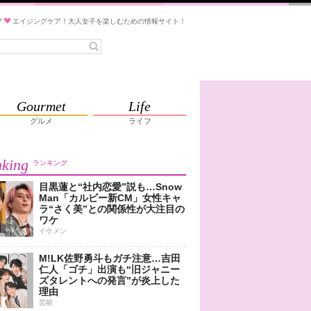
ブ
エイジングケア！大人女子を楽しむための情報サイト！
Gourmet
Life
グルメ
ライフ
king
ランキング
目黒蓮と“社内恋愛”説も…Snow
Man「カルビー新CM」女性キャ
ラ“さく美”との関係性が大注目の
ワケ
イケメン
M!LK佐野勇斗もガチ注意…吉田
仁人「ゴチ」出演も“旧ジャニー
ズタレントへの発言”が炎上した
理由
芸能