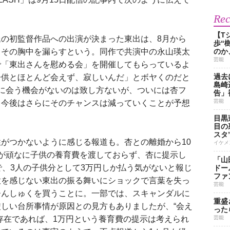
Re
【T
の初監督作品への出演が決まった東出は、8月から
歩“
とその胸中を漏らすという。同作で共演中の永山瑛太
のか
芸能
で「東出さんを慰める会」を開催してもらっているよ
過去
子供とほとんど会えず、寂しいんだ」とボヤくのだと
島崎
に会う機会がないのは致し方ないが、ついには杏フ
告」
芸能
、今後はさらにそのチャンスは減っていくことが予想
目黒
目の
スタ
がつかないように感じる報道も。杏との離婚から10
イケメ
が頑なに子供の養育費を渡しておらず、杏に提示し
「山
で、3人の子供分として3万円しか払う気がないと報じ
ドー
ファ
意を感じない東出の振る舞いにショックで言葉を失っ
芸能
ひんしゅくを買うことに。一部では、スキャンダルに
重盛
しい台所事情が原因との見方もありましたが、“会え
った
存在であれば、1万円という養育費の提示は考えられ
芸能