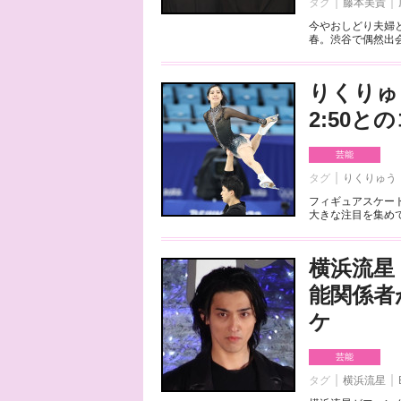
タグ
藤本美貴
今やおしどり夫婦
春。渋谷で偶然出会
りくりゅ
2:50
芸能
タグ
りくりゅう
フィギュアスケート
大きな注目を集めて
横浜流星
能関係者
ケ
芸能
タグ
横浜流星