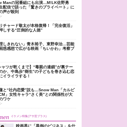
ow Manの冠番組にも出演…M!LK佐野勇
生配信で語った「驚きのプライベート」に
の声が殺到
ン
リチャード敬太が本格復帰！「完全復活」
押しする“圧倒的な人徳”
理しきれない」青木裕子、東野幸治…芸能
困惑感想で広がる映画「ちいかわ」考察ブ
シャツが乾くまで】“毒親の連鎖”が裏テー
のか、中島歩“樹生”の子どもを巻き込む恋
にイライラする！
蓮と“社内恋愛”説も…Snow Man「カルビ
CM」女性キャラ“さく美”との関係性が大
のワケ
ン
men
イケメン特集(アサ芸プラス)
映画界に「異例のビジネス」を仕