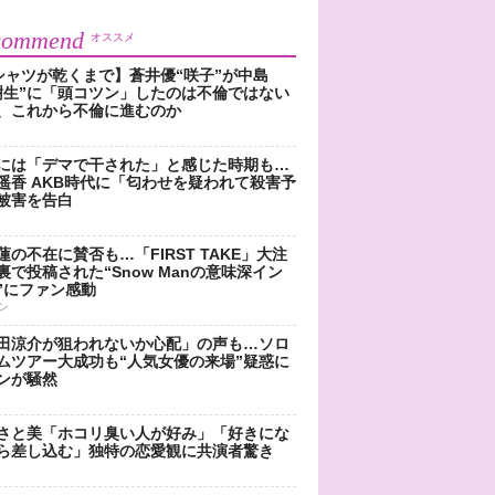
commend
オススメ
シャツが乾くまで】蒼井優“咲子”が中島
樹生”に「頭コツン」したのは不倫ではない
、これから不倫に進むのか
には「デマで干された」と感じた時期も…
遥香 AKB時代に「匂わせを疑われて殺害予
被害を告白
蓮の不在に賛否も…「FIRST TAKE」大注
裏で投稿された“Snow Manの意味深イン
”にファン感動
ン
田涼介が狙われないか心配」の声も…ソロ
ムツアー大成功も“人気女優の来場”疑惑に
ンが騒然
さと美「ホコリ臭い人が好み」「好きにな
ら差し込む」独特の恋愛観に共演者驚き