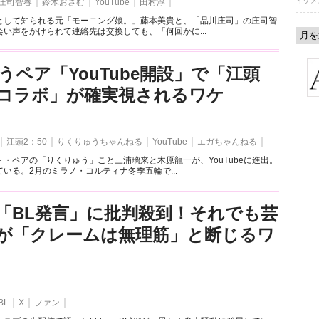
イケメ
庄司智春
鈴木おさむ
YouTube
田村淳
として知られる元「モーニング娘。」藤本美貴と、「品川庄司」の庄司智
い声をかけられて連絡先は交換しても、「何回かに...
うペア「YouTube開設」で「江頭
とのコラボ」が確実視されるワケ
江頭2：50
りくりゅうちゃんねる
YouTube
エガちゃんねる
・ペアの「りくりゅう」こと三浦璃来と木原龍一が、YouTubeに進出。
いる。2月のミラノ・コルティナ冬季五輪で...
「BL発言」に批判殺到！それでも芸
が「クレームは無理筋」と断じるワ
BL
X
ファン