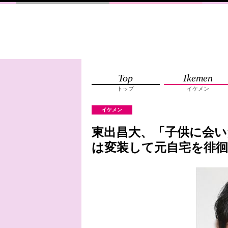
Top
Ikemen
トップ
イケメン
イケメン
東出昌大、「子供に会い
は変装して元自宅を徘