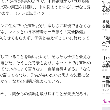
ているのは事実のようで、不貞報道から1カ月も経
Sn
斗、
杏の家の周辺を徘徊し、中を見ようとする“アポなし帰
心配
います」（テレビ誌ライター）
イケメ
草間
ンに住んでいた東出だが、寂しさに我慢できなくな
を後
芸能
ガネ、マスクという不審者オーラ漂う「完全防備」
は入らせてもらえず、子供と会えずじまいに終わって
「処
人の
ーム
芸能
していることを願いたいが、そもそも子供と会えな
【T
マな
火遊びだ。そうした背景もあり、ネット上では東出の
模様
ってないのによく言うな」「自業自得すぎる」「なら
芸能
で言ってるなら、子供が会いたいと思える父親にな
目黒
すか？」などの指摘が集まっている。
ー新
注目
イケメ
め、世間からの信頼を取り戻すことが先決だろう。
Ike