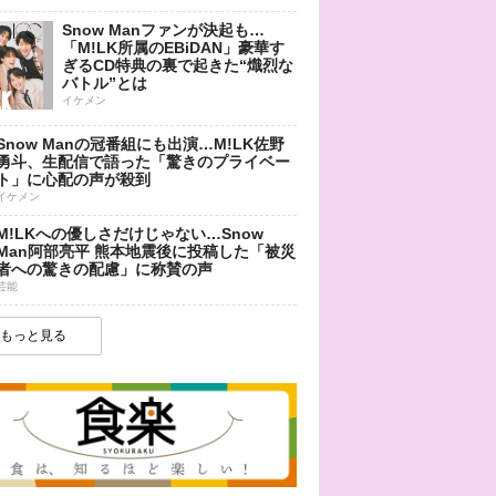
Snow Manファンが決起も…
「M!LK所属のEBiDAN」豪華す
ぎるCD特典の裏で起きた“熾烈な
バトル”とは
イケメン
Snow Manの冠番組にも出演…M!LK佐野
勇斗、生配信で語った「驚きのプライベー
ト」に心配の声が殺到
イケメン
M!LKへの優しさだけじゃない…Snow
Man阿部亮平 熊本地震後に投稿した「被災
者への驚きの配慮」に称賛の声
芸能
もっと見る