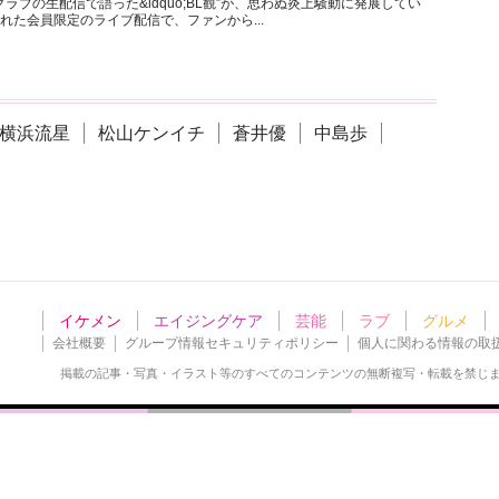
ラブの生配信で語った&ldquo;BL観”が、思わぬ炎上騒動に発展してい
れた会員限定のライブ配信で、ファンから...
横浜流星
松山ケンイチ
蒼井優
中島歩
イケメン
エイジングケア
芸能
ラブ
グルメ
会社概要
グループ情報セキュリティポリシー
個人に関わる情報の取
掲載の記事・写真・イラスト等の
すべてのコンテンツの無断複写・転載を禁じ