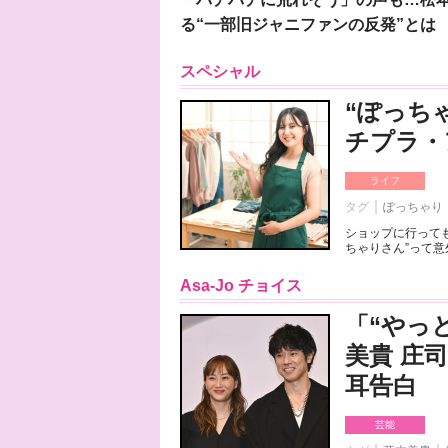
る“一部旧ジャニファンの反発”とは
スペシャル
“ぽっち
チプラ・
ライフ
タグ
ぽっちゃり
ショップに行っても
ちゃりさん”って意
Asa-Jo チョイス
「“やっ
美貴 庄
耳告白
芸能