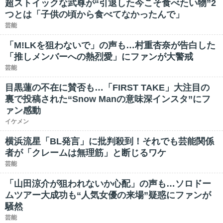
超ストイックな武尊が“引退した今こそ食べたい物”2
つとは「子供の頃から食べてなかったんで」
芸能
「M!LKを狙わないで」の声も…村重杏奈が告白した
「推しメンバーへの熱烈愛」にファンが大警戒
芸能
目黒蓮の不在に賛否も…「FIRST TAKE」大注目の
裏で投稿された“Snow Manの意味深インスタ”にフ
ァン感動
イケメン
横浜流星「BL発言」に批判殺到！それでも芸能関係
者が「クレームは無理筋」と断じるワケ
芸能
「山田涼介が狙われないか心配」の声も…ソロドー
ムツアー大成功も“人気女優の来場”疑惑にファンが
騒然
芸能