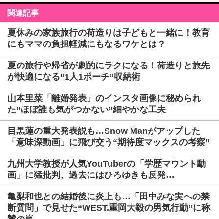
関連記事
夏休みの家族旅行の荷造りは子どもと一緒に！教育
にもママの負担軽減にもなるワケとは？
夏の旅行や帰省が劇的にラクになる！荷造りと旅先
が快適になる“1人1ポーチ”収納術
山本里菜「離婚発表」のインスタ画像に秘められ
た“ほぼ誰も気がつかない”細やかな工夫
目黒蓮の重大発表説も…Snow Manがアップした
「意味深動画」に飛び交う“期待度マックスの考察”
九州大学教授が人気YouTuberの「学歴マウント動
画」に猛批判、過去にはひろゆきも反発…
亀梨和也との結婚後に炎上も…「田中みな実への禁
断質問」で見せた“WEST.重岡大毅の男気行動”に称