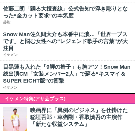
佐藤二朗「踊る大捜査線」公式告知で浮き彫りとな
った“全カット要求”の本気度
芸能
Snow Man佐久間大介も本番中に涙…「世界一ブス
です」と悩む女性への“レジェンド歌手の言葉”が大
注目
イケメン
目黒蓮も入れた「9脚の椅子」も胸アツ！Snow Man
総出演CM「女装メンバー2人」で蘇る“キスマイ＆
SUPER EIGHT版”の衝撃
イケメン
イケメン特集(アサ芸プラス)
映画界に「異例のビジネス」を仕掛けた
稲垣吾郎・草彅剛・香取慎吾の主演作
「新たな収益システム」