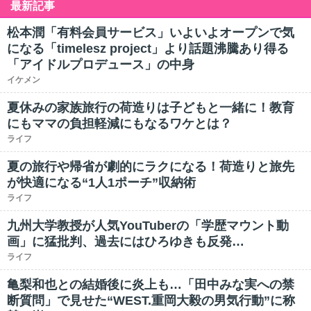
最新記事
松本潤「有料会員サービス」いよいよオープンで気
になる「timelesz project」より話題沸騰あり得る
「アイドルプロデュース」の中身
イケメン
夏休みの家族旅行の荷造りは子どもと一緒に！教育
にもママの負担軽減にもなるワケとは？
ライフ
夏の旅行や帰省が劇的にラクになる！荷造りと旅先
が快適になる“1人1ポーチ”収納術
ライフ
九州大学教授が人気YouTuberの「学歴マウント動
画」に猛批判、過去にはひろゆきも反発…
ライフ
亀梨和也との結婚後に炎上も…「田中みな実への禁
断質問」で見せた“WEST.重岡大毅の男気行動”に称