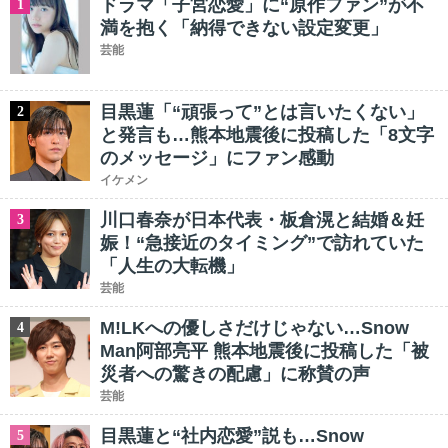
ドラマ「子宮恋愛」に“原作ファン”が不
1
満を抱く「納得できない設定変更」
芸能
目黒蓮「“頑張って”とは言いたくない」
2
と発言も…熊本地震後に投稿した「8文字
のメッセージ」にファン感動
イケメン
川口春奈が日本代表・板倉滉と結婚＆妊
3
娠！“急接近のタイミング”で訪れていた
「人生の大転機」
芸能
M!LKへの優しさだけじゃない…Snow
4
Man阿部亮平 熊本地震後に投稿した「被
災者への驚きの配慮」に称賛の声
芸能
目黒蓮と“社内恋愛”説も…Snow
5