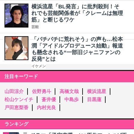
横浜流星「BL発言」に批判殺到！そ
れでも芸能関係者が「クレームは無理
筋」と断じるワケ
芸能
「バチバチに荒れそう」の声も…松本
潤「アイドルプロデュース始動」報道
も懸念される“一部旧ジャニファンの
反発”とは
イケメン
注目キーワード
山田涼介
佐野勇斗
高橋文哉
横浜流星
松山ケンイチ
蒼井優
中島歩
目黒蓮
戸田恵梨香
内村光良
ランキング