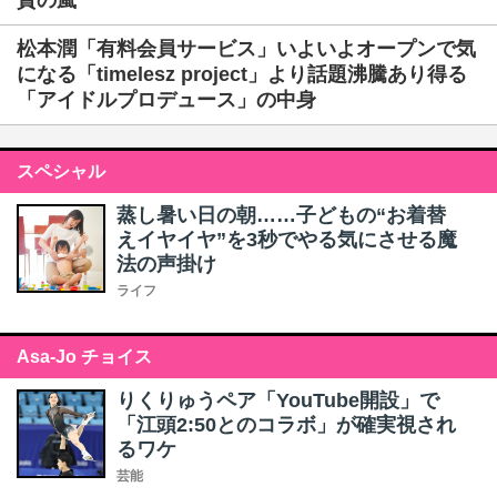
賛の嵐
松本潤「有料会員サービス」いよいよオープンで気
になる「timelesz project」より話題沸騰あり得る
「アイドルプロデュース」の中身
スペシャル
蒸し暑い日の朝……子どもの“お着替
えイヤイヤ”を3秒でやる気にさせる魔
法の声掛け
ライフ
Asa-Jo チョイス
りくりゅうペア「YouTube開設」で
「江頭2:50とのコラボ」が確実視され
るワケ
芸能