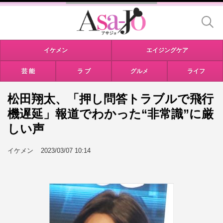
イケメン
エイジングケア
芸 能
ラ ブ
グルメ
ライフ
松田翔太、「押し問答トラブルで飛行
機遅延」報道でわかった“非常識”に厳
しい声
イケメン
2023/03/07 10:14