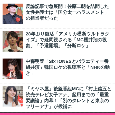
反論記事で急展開！佐藤二朗を詰問した
女性弁護士は「国分太一ハラスメント」
の担当者だった
28年ぶり復活「アメリカ横断ウルトラク
イズ」で疑問視される「MC櫻井翔の役
割」「予選開場」「分断ロケ」
中森明菜「SixTONESとバラエティー番
組共演」韓国ロケの視聴率と「NHKの動
き」
「ミヤネ屋」後釜番組MCに「村上信五と
読売テレビ女子アナ」起用までの「最重
要議論」内幕！「別のタレントと東京の
フリーアナ」が候補に