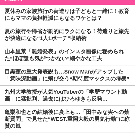
夏休みの家族旅行の荷造りは子どもと一緒に！教育
にもママの負担軽減にもなるワケとは？
夏の旅行や帰省が劇的にラクになる！荷造りと旅先
が快適になる“1人1ポーチ”収納術
山本里菜「離婚発表」のインスタ画像に秘められ
た“ほぼ誰も気がつかない”細やかな工夫
目黒蓮の重大発表説も…Snow Manがアップした
「意味深動画」に飛び交う“期待度マックスの考察”
九州大学教授が人気YouTuberの「学歴マウント動
画」に猛批判、過去にはひろゆきも反発…
亀梨和也との結婚後に炎上も…「田中みな実への禁
断質問」で見せた“WEST.重岡大毅の男気行動”に称
賛の嵐