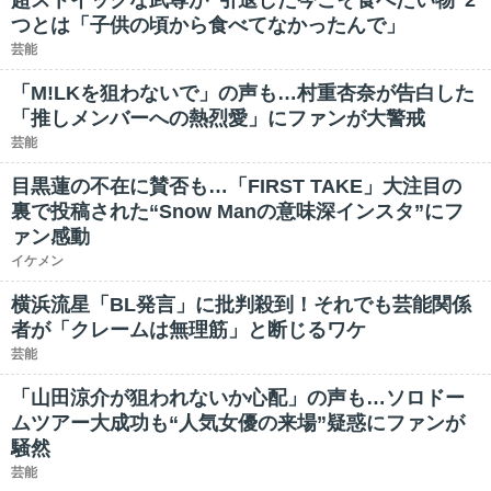
超ストイックな武尊が“引退した今こそ食べたい物”2
つとは「子供の頃から食べてなかったんで」
芸能
「M!LKを狙わないで」の声も…村重杏奈が告白した
「推しメンバーへの熱烈愛」にファンが大警戒
芸能
目黒蓮の不在に賛否も…「FIRST TAKE」大注目の
裏で投稿された“Snow Manの意味深インスタ”にフ
ァン感動
イケメン
横浜流星「BL発言」に批判殺到！それでも芸能関係
者が「クレームは無理筋」と断じるワケ
芸能
「山田涼介が狙われないか心配」の声も…ソロドー
ムツアー大成功も“人気女優の来場”疑惑にファンが
騒然
芸能