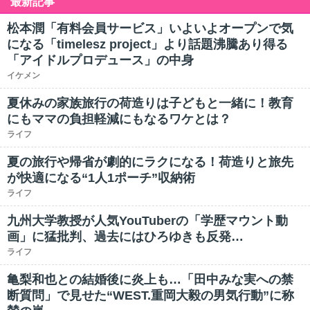
最新記事
松本潤「有料会員サービス」いよいよオープンで気
になる「timelesz project」より話題沸騰あり得る
「アイドルプロデュース」の中身
イケメン
夏休みの家族旅行の荷造りは子どもと一緒に！教育
にもママの負担軽減にもなるワケとは？
ライフ
夏の旅行や帰省が劇的にラクになる！荷造りと旅先
が快適になる“1人1ポーチ”収納術
ライフ
九州大学教授が人気YouTuberの「学歴マウント動
画」に猛批判、過去にはひろゆきも反発…
ライフ
亀梨和也との結婚後に炎上も…「田中みな実への禁
断質問」で見せた“WEST.重岡大毅の男気行動”に称