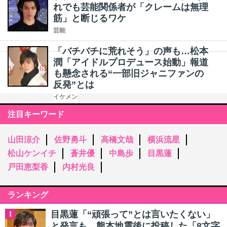
れでも芸能関係者が「クレームは無理
筋」と断じるワケ
芸能
「バチバチに荒れそう」の声も…松本
潤「アイドルプロデュース始動」報道
も懸念される“一部旧ジャニファンの
反発”とは
イケメン
注目キーワード
山田涼介
佐野勇斗
高橋文哉
横浜流星
松山ケンイチ
蒼井優
中島歩
目黒蓮
戸田恵梨香
内村光良
ランキング
目黒蓮「“頑張って”とは言いたくない」
1
と発言も…熊本地震後に投稿した「8文字