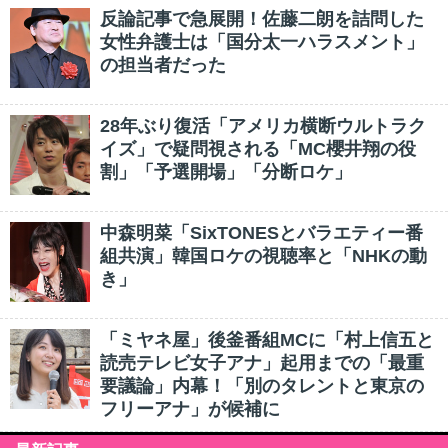
反論記事で急展開！佐藤二朗を詰問した
女性弁護士は「国分太一ハラスメント」
の担当者だった
28年ぶり復活「アメリカ横断ウルトラク
イズ」で疑問視される「MC櫻井翔の役
割」「予選開場」「分断ロケ」
中森明菜「SixTONESとバラエティー番
組共演」韓国ロケの視聴率と「NHKの動
き」
「ミヤネ屋」後釜番組MCに「村上信五と
読売テレビ女子アナ」起用までの「最重
要議論」内幕！「別のタレントと東京の
フリーアナ」が候補に