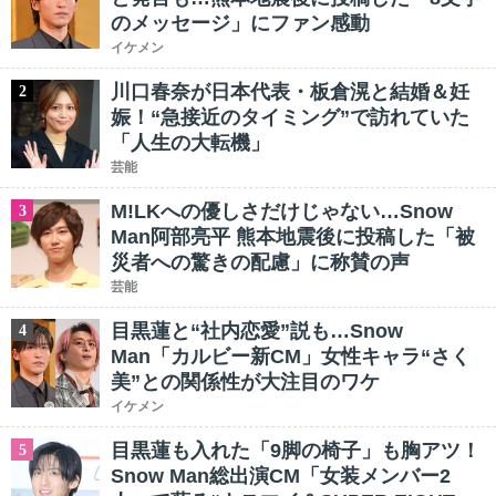
のメッセージ」にファン感動
イケメン
川口春奈が日本代表・板倉滉と結婚＆妊
2
娠！“急接近のタイミング”で訪れていた
「人生の大転機」
芸能
M!LKへの優しさだけじゃない…Snow
3
Man阿部亮平 熊本地震後に投稿した「被
災者への驚きの配慮」に称賛の声
芸能
目黒蓮と“社内恋愛”説も…Snow
4
Man「カルビー新CM」女性キャラ“さく
美”との関係性が大注目のワケ
イケメン
目黒蓮も入れた「9脚の椅子」も胸アツ！
5
Snow Man総出演CM「女装メンバー2