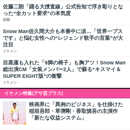
佐藤二朗「踊る大捜査線」公式告知で浮き彫りとな
った“全カット要求”の本気度
芸能
Snow Man佐久間大介も本番中に涙…「世界一ブス
です」と悩む女性への“レジェンド歌手の言葉”が大
注目
イケメン
目黒蓮も入れた「9脚の椅子」も胸アツ！Snow Man
総出演CM「女装メンバー2人」で蘇る“キスマイ＆
SUPER EIGHT版”の衝撃
イケメン
イケメン特集(アサ芸プラス)
映画界に「異例のビジネス」を仕掛けた
稲垣吾郎・草彅剛・香取慎吾の主演作
「新たな収益システム」