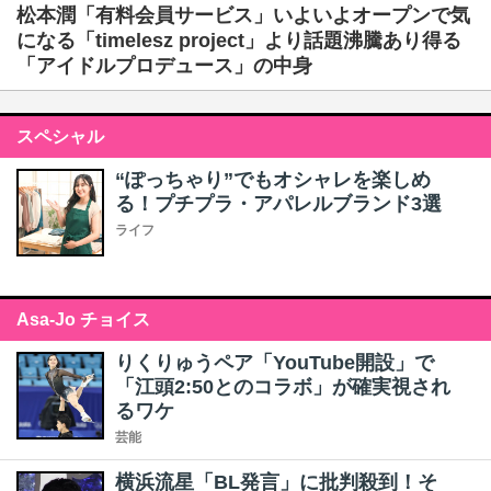
松本潤「有料会員サービス」いよいよオープンで気
になる「timelesz project」より話題沸騰あり得る
「アイドルプロデュース」の中身
スペシャル
“ぽっちゃり”でもオシャレを楽しめ
る！プチプラ・アパレルブランド3選
ライフ
Asa-Jo チョイス
りくりゅうペア「YouTube開設」で
「江頭2:50とのコラボ」が確実視され
るワケ
芸能
横浜流星「BL発言」に批判殺到！そ