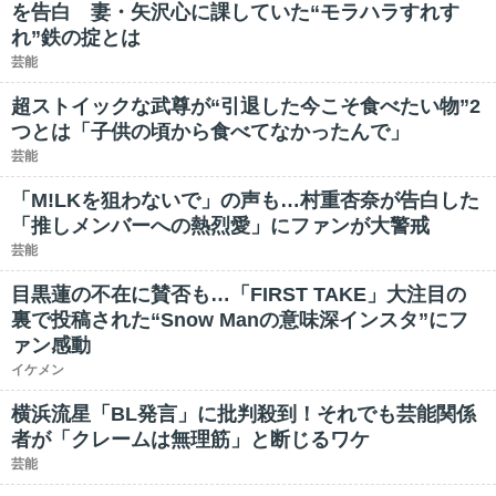
を告白 妻・矢沢心に課していた“モラハラすれす
れ”鉄の掟とは
芸能
超ストイックな武尊が“引退した今こそ食べたい物”2
つとは「子供の頃から食べてなかったんで」
芸能
「M!LKを狙わないで」の声も…村重杏奈が告白した
「推しメンバーへの熱烈愛」にファンが大警戒
芸能
目黒蓮の不在に賛否も…「FIRST TAKE」大注目の
裏で投稿された“Snow Manの意味深インスタ”にフ
ァン感動
イケメン
横浜流星「BL発言」に批判殺到！それでも芸能関係
者が「クレームは無理筋」と断じるワケ
芸能