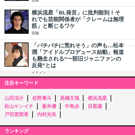
芸能
横浜流星「BL発言」に批判殺到！そ
れでも芸能関係者が「クレームは無理
筋」と断じるワケ
芸能
「バチバチに荒れそう」の声も…松本
潤「アイドルプロデュース始動」報道
も懸念される“一部旧ジャニファンの
反発”とは
イケメン
注目キーワード
山田涼介
佐野勇斗
高橋文哉
横浜流星
松山ケンイチ
蒼井優
中島歩
目黒蓮
戸田恵梨香
内村光良
ランキング