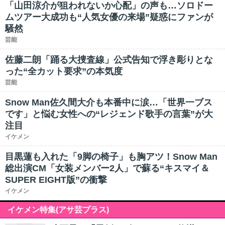
「山田涼介が狙われないか心配」の声も…ソロドー
ムツアー大成功も“人気女優の来場”疑惑にファンが
騒然
芸能
佐藤二朗「踊る大捜査線」公式告知で浮き彫りとな
った“全カット要求”の本気度
芸能
Snow Man佐久間大介も本番中に涙…「世界一ブス
です」と悩む女性への“レジェンド歌手の言葉”が大
注目
イケメン
目黒蓮も入れた「9脚の椅子」も胸アツ！Snow Man
総出演CM「女装メンバー2人」で蘇る“キスマイ＆
SUPER EIGHT版”の衝撃
イケメン
イケメン特集(アサ芸プラス)