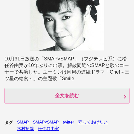
10月31日放送の「SMAP×SMAP」（フジテレビ系）に松
任谷由実が10年ぶりに出演。解散間近のSMAPと歌のコー
ナーで共演した。ユーミンは同局の連続ドラマ「Chef～三
ツ星の給食～」の主題歌「Smile
全文を読む
SMAP
SMAP×SMAP
twitter
守ってあげたい
タグ
木村拓哉
松任谷由実