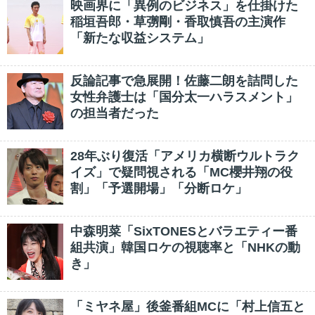
映画界に「異例のビジネス」を仕掛けた
稲垣吾郎・草彅剛・香取慎吾の主演作
「新たな収益システム」
反論記事で急展開！佐藤二朗を詰問した
女性弁護士は「国分太一ハラスメント」
の担当者だった
28年ぶり復活「アメリカ横断ウルトラク
イズ」で疑問視される「MC櫻井翔の役
割」「予選開場」「分断ロケ」
中森明菜「SixTONESとバラエティー番
組共演」韓国ロケの視聴率と「NHKの動
き」
「ミヤネ屋」後釜番組MCに「村上信五と