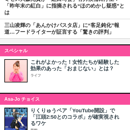
「昨年末の紅白」に指摘される“ほのめかし疑惑”と
は
三山凌輝の「あんかけパスタ店」に“客足鈍化”報
道…フードライターが証言する「驚きの評判」
スペシャル
これがよかった！女性たちが経験した
効果のあった「おまじない」とは？
ライフ
Asa-Jo チョイス
りくりゅうペア「YouTube開設」で
「江頭2:50とのコラボ」が確実視され
るワケ