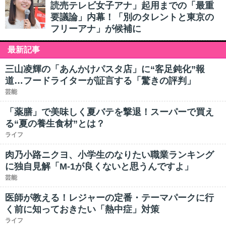
読売テレビ女子アナ」起用までの「最重
要議論」内幕！「別のタレントと東京の
フリーアナ」が候補に
最新記事
三山凌輝の「あんかけパスタ店」に“客足鈍化”報
道…フードライターが証言する「驚きの評判」
芸能
「薬膳」で美味しく夏バテを撃退！スーパーで買え
る“夏の養生食材”とは？
ライフ
肉乃小路ニクヨ、小学生のなりたい職業ランキング
に独自見解「M-1が良くないと思うんですよ」
芸能
医師が教える！レジャーの定番・テーマパークに行
く前に知っておきたい「熱中症」対策
ライフ