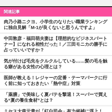
関連記事
肉乃小路ニクヨ、小学生のなりたい職業ランキング
に独自見解「M-1が良くないと思うんですよ」
中田敦彦・福田萌夫妻は【理想的なビジネスパート
ナー】になれる相性だった！／三田モニカの勝手に
占っていいですか？
気が付けば毛先をクルクルしている……髪の毛を触
る癖がある女性の心理とは？
医師が教える！レジャーの定番・テーマパークに行
く前に知っておきたい「熱中症」対策
「薬膳」で美味しく夏バテを撃退！スーパーで買え
る“夏の養生食材”とは？
ミセス大森元貴が「紅白司会」有力候補に浮上！