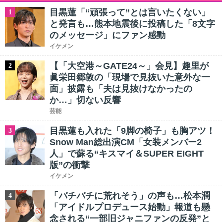
目黒蓮「“頑張って”とは言いたくない」
1
と発言も…熊本地震後に投稿した「8文字
のメッセージ」にファン感動
イケメン
【「大空港～GATE24～」会見】趣里が
2
眞栄田郷敦の「現場で見抜いた意外な一
面」披露も「夫は見抜けなかったの
か…」切ない反響
芸能
目黒蓮も入れた「9脚の椅子」も胸アツ！
3
Snow Man総出演CM「女装メンバー2
人」で蘇る“キスマイ＆SUPER EIGHT
版”の衝撃
イケメン
「バチバチに荒れそう」の声も…松本潤
4
「アイドルプロデュース始動」報道も懸
念される“一部旧ジャニファンの反発”と